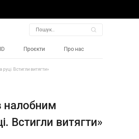
ID
Проєкти
Про нас
а руці. Встигли витягти»
із налобним
і. Встигли витягти»