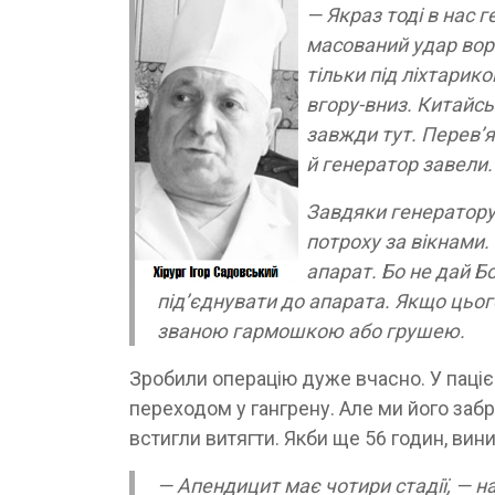
— Якраз тоді в нас г
масований удар вор
тільки під ліхтарик
вгору-вниз. Китайсь
завжди тут. Перев’я
й генератор завели.
Завдяки генератору
потроху за вікнами
апарат. Бо не дай Б
під’єднувати до апарата. Якщо цьог
званою гармошкою або грушею.
Зробили операцію дуже вчасно. У паці
переходом у гангрену. Але ми його забр
встигли витягти. Якби ще 56 годин, вин
— Апендицит має чотири стадії, — н