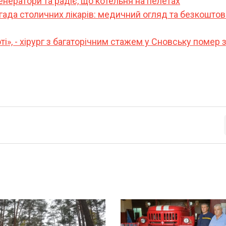
енератори та радіє, що котельня на пелетах
гада столичних лікарів: медичний огляд та безкоштов
і», - хірург з багаторічним стажем у Сновську помер 