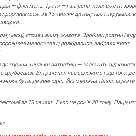
адія — флегмона. Третя — гангрена, коли вже незвор
и проривається. За 15 хвилин дитину прооперували: в
 швидко.
му місці, справа внизу живота. Зробили розтин і від
у порожнині малого тазу) розібралися, забрали випіт
.
 до години. Скільки витратиш — залежить від констит
 длубаєшся. Витрачений час залежить і від того, де
ін може бути, де завгодно. Його можна тільки шукати
томії за 13 хвилин. Було це років 20 тому. Пацієнт
ке: