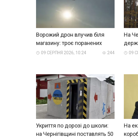
Ворожий дрон влучив біля
На Че
магазину: троє поранених
держа
09 СЕРПНЯ 2026, 10:24
244
09 С
Укриття по дорозі до школи:
На ек
на Чернігівщині поставлять 50
короб