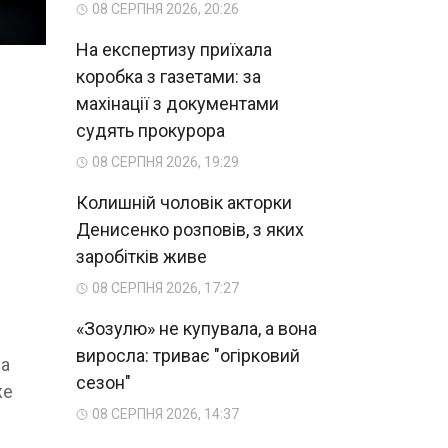
08 СЕРПНЯ 2026, 20:26
На експертизу приїхала
коробка з газетами: за
махінації з документами
судять прокурора
08 СЕРПНЯ 2026, 19:29
Колишній чоловік акторки
Денисенко розповів, з яких
заробітків живе
08 СЕРПНЯ 2026, 17:27
«Зозулю» не купувала, а вона
виросла: триває "огірковий
на
сезон"
же
08 СЕРПНЯ 2026, 14:37