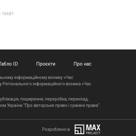
16681
Табло ID
Проєкти
Про нас
альному інформаційному віснику «Час
у Регіонального інформаційного вісника «Час
ублікація, поширення, переробка, переклад,
ом України "Про авторське право і суміжні права".
Розроблено в