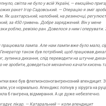
епнуло, світла не було у всій Україні, — емоційно приг
ожих ракет Ігор Садовський. — Операцію я зміг зроб
ом. Як шахтарський, налобний, на резиночці, регулює
кий, за 450 гривень. Добре заряджений. Він у мене
зки роблю, ревізію ран. Довелося з ним і оперувати.
 працювала лампа. Але нам лампи вже було мало, сі
. Генератор також був потрібний, щоб працював диха
ог, зупинка дихання, слід переводити на штучне дихан
о не зробити, доведеться механічно качати кисень т
єнтки вже був флегмонозногангренозний апендицит. З
али, усе нормально. Апендикс лопнув у хірурга на руці
икла б гангрена, відмирання. А це дуже небезпечно.
агадує лікар. — Катаральний — коли апендицит