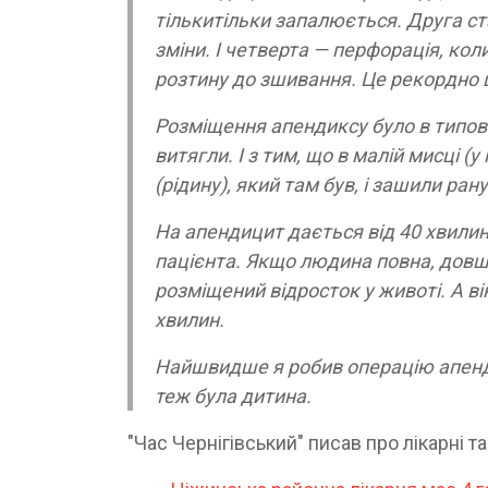
тількитільки запалюється. Друга ст
зміни. І четверта — перфорація, кол
розтину до зшивання. Це рекордно
Розміщення апендиксу було в типово
витягли. І з тим, що в малій мисці (
(рідину), який там був, і зашили рану
На апендицит дається від 40 хвилин
пацієнта. Якщо людина повна, довше
розміщений відросток у животі. А в
хвилин.
Найшвидше я робив операцію апендек
теж була дитина.
"Час Чернігівський" писав про лікарні та