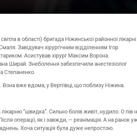
світла в області) бригада Ніжинської районної лікарні
 Смаля. Завідувач хірургічним відділенням Ігор
ариком. Асистував хірург Максим Ворона.
ана Ширай. Знеболення забезпечили анестезіолог
а Степаненко.
і
. Вона вже вдома, у Вертіївці, що поблизу Ніжина.
лікарню "швидка". Сильно болів живіт, нудило. О пів 
ісля операції, як і завжди, — реанімація. А на ранок у
ладнень. Хоча ситуація була дуже непростою.