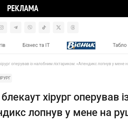
гів
Бізнес та ІТ
Табло 
 хірург оперував із налобним ліхтариком: «Апендикс лопнув у мене н
ІРУРГ
 блекаут хірург оперував 
дикс лопнув у мене на руц