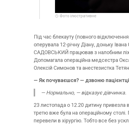
Фото ілюстративне
Під час блекауту (повного відключення 
оперувала 12-річну Діану, доньку Івана
САДОВСЬКИЙ працював з налобним ліхт
Допомагала операційна медсестра Окс
Олексій Симонов та анестезистка Тетян
— Як почуваєшся? — дзвоню пацієнтц
— Нормально, — відказує дівчинка.
23 листопада о 12.20 дитину привезла в 
третю вже була на операційному столі. П
перевели в хірургію. Тобто все без уск