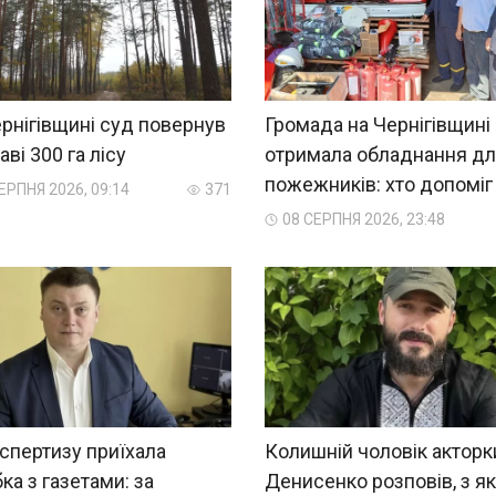
рнігівщині суд повернув
Громада на Чернігівщині
ві 300 га лісу
отримала обладнання д
пожежників: хто допоміг
ЕРПНЯ 2026, 09:14
371
08 СЕРПНЯ 2026, 23:48
спертизу приїхала
Колишній чоловік акторк
ка з газетами: за
Денисенко розповів, з я