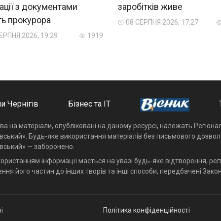
ації з документами
заробітків живе
ть прокурора
08 СЕРПНЯ 2026, 17:27
ЕРПНЯ 2026, 19:29
1919
и Чернігів
Бізнес та ІТ
ава на матеріали, опубліковані на даному ресурсі, належать Регіон
івський». Будь-яке використання матеріалів без письмового дозвол
івський» — заборонено.
користанням інформації мається на увазі будь-яке відтворення, реп
ння його частин до інших творів та інші способи, передбачені Закон
і
Політика конфіденційності