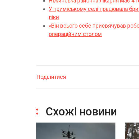
Ніжинська районна лікарня має 4 г
У приміському селі працювала бри
ліки
«Він всього себе присвячував робот
операційним столом
Поділитися
Схожі новини