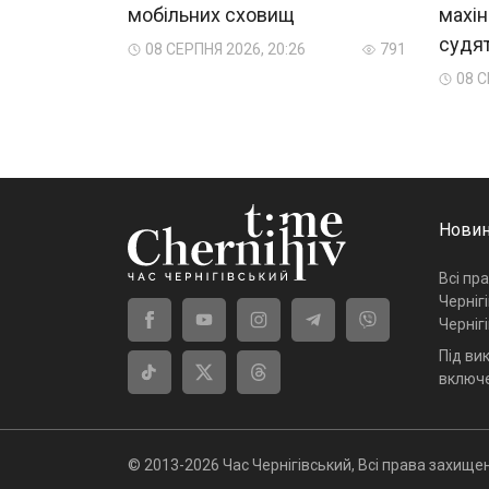
мобільних сховищ
махін
судя
08 СЕРПНЯ 2026, 20:26
791
08 С
Новин
Всі пр
Черніг
Черніг
Під ви
включе
© 2013-2026 Час Чернігівський, Всі права захищен