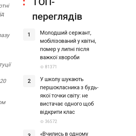
ТОП-
отні
ід
переглядів
Молодший сержант,
1
разу
мобілізований у квітні,
помер у липні після
важкої хвороби
уції
81371
У школу шукають
 20
2
першокласника з будь-
якої точки світу: не
ом
вистачає одного щоб
відкрити клас
36572
«Вчились в одному
3