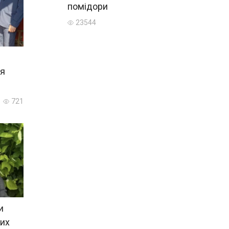
помідори
23544
ля
721
и
ких