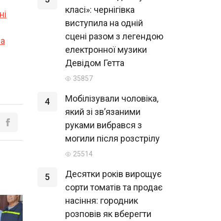
класі»: чернігівка
ні
виступила на одній
сцені разом з легендою
за
електронної музики
Девідом Гетта
35857
Мобілізували чоловіка,
4
який зі зв’язаними
руками вибрався з
могили після розстрілу
25514
Десятки років вирощує
5
сорти томатів та продає
насіння: городник
розповів як вберегти