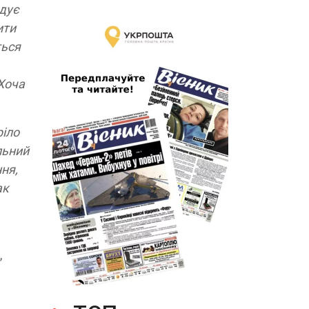
адує
ити
ться
 Хоча
ріло
льний
ня,
ак
,