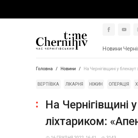
Новини Черні
Головна
Новини
На Чернігівщині у блекаут
ВЕРТІЇВКА
ЛІКАРНЯ
НІЖИН
ОПЕРАЦІЯ
Х
На Чернігівщині у
ліхтариком: «Апен
16 ГРУДНЯ 2022, 16:41
3143