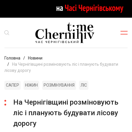
Головна
Новини
На Чернігівщині розміновують ліс і планують будувати
лісову дорогу
САПЕР
НІЖИН
РОЗМІНУВАННЯ
ЛІС
На Чернігівщині розміновують
ліс і планують будувати лісову
дорогу