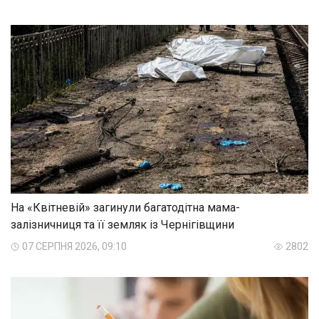
На «Квітневій» загинули багатодітна мама-
залізничниця та її земляк із Чернігівщини
07 СЕРПНЯ 2026, 09:10
2802