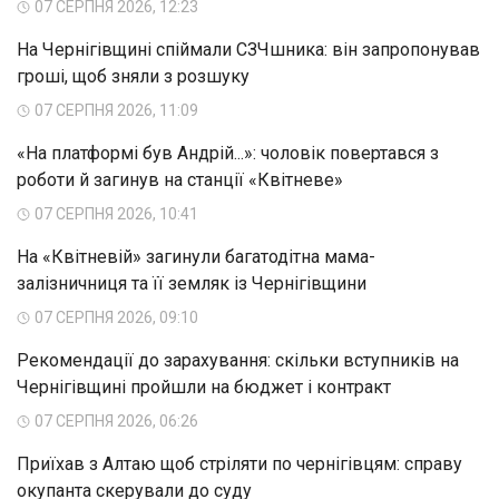
07 СЕРПНЯ 2026, 12:23
На Чернігівщині спіймали СЗЧшника: він запропонував
гроші, щоб зняли з розшуку
07 СЕРПНЯ 2026, 11:09
«На платформі був Андрій...»: чоловік повертався з
роботи й загинув на станції «Квітневе»
07 СЕРПНЯ 2026, 10:41
На «Квітневій» загинули багатодітна мама-
залізничниця та її земляк із Чернігівщини
07 СЕРПНЯ 2026, 09:10
Рекомендації до зарахування: скільки вступників на
Чернігівщині пройшли на бюджет і контракт
07 СЕРПНЯ 2026, 06:26
Приїхав з Алтаю щоб стріляти по чернігівцям: справу
окупанта скерували до суду