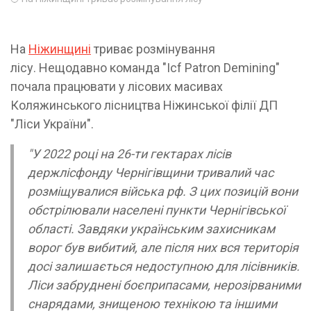
На
Ніжинщині
триває розмінування
лісу. Нещодавно команда "Icf Patron Demining"
почала працювати у лісових масивах
Коляжинського лісництва Ніжинської філії ДП
"Ліси України".
"У 2022 році на 26-ти гектарах лісів
держлісфонду Чернігівщини тривалий час
розміщувалися війська рф. З цих позицій вони
обстрілювали населені пункти Чернігівської
області. Завдяки українським захисникам
ворог був вибитий, але після них вся територія
досі залишається недоступною для лісівників.
Ліси забруднені боєприпасами, нерозірваними
снарядами, знищеною технікою та іншими