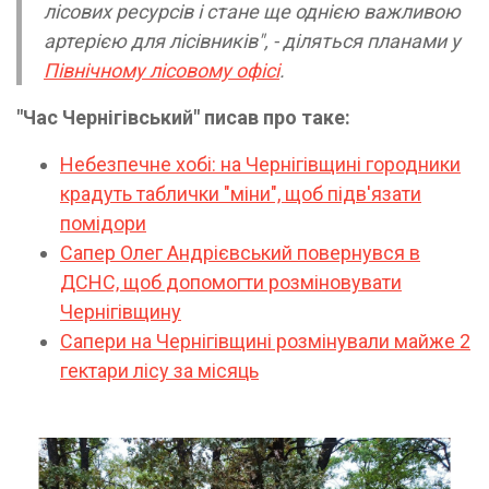
лісових ресурсів і стане ще однією важливою
артерією для лісівників", - діляться планами у
Північному лісовому офісі
.
"Час Чернігівський" писав про таке:
Небезпечне хобі: на Чернігівщині городники
крадуть таблички "міни", щоб підв'язати
помідори
Сапер Олег Андрієвський повернувся в
ДСНС, щоб допомогти розміновувати
Чернігівщину
Сапери на Чернігівщині розмінували майже 2
гектари лісу за місяць