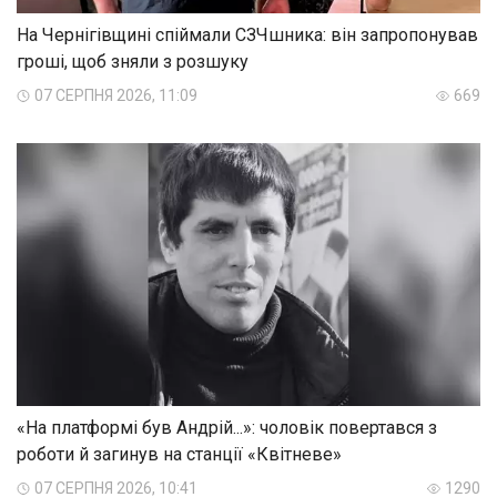
На Чернігівщині спіймали СЗЧшника: він запропонував
гроші, щоб зняли з розшуку
07 СЕРПНЯ 2026, 11:09
669
«На платформі був Андрій...»: чоловік повертався з
роботи й загинув на станції «Квітневе»
07 СЕРПНЯ 2026, 10:41
1290