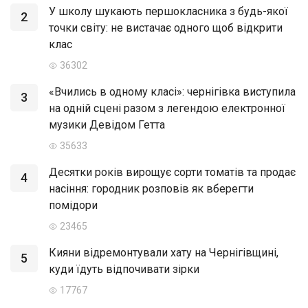
У школу шукають першокласника з будь-якої
2
точки світу: не вистачає одного щоб відкрити
клас
36302
«Вчились в одному класі»: чернігівка виступила
3
на одній сцені разом з легендою електронної
музики Девідом Гетта
35633
Десятки років вирощує сорти томатів та продає
4
насіння: городник розповів як вберегти
помідори
23465
Кияни відремонтували хату на Чернігівщині,
5
куди їдуть відпочивати зірки
17767