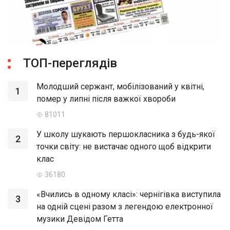
ТОП-переглядів
Молодший сержант, мобілізований у квітні,
1
помер у липні після важкої хвороби
81011
У школу шукають першокласника з будь-якої
2
точки світу: не вистачає одного щоб відкрити
клас
36180
«Вчились в одному класі»: чернігівка виступила
3
на одній сцені разом з легендою електронної
музики Девідом Гетта