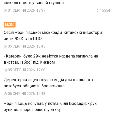
фекалії стоять у ванній і туалеті
01 СЕРПНЯ 2026, 18:37
15554
ВIДЕО
Сесія Чернігівської міськради: китайські інвестори,
звіти ЖЕКів та ППО
05 СЕРПНЯ 2026, 18:45
«Катерині було 29»: невістка нардепа загинула на
виставці зброї під Києвом
05 СЕРПНЯ 2026, 17:08
Директорка ліцею шукає водія для шкільного
автобуса: обіцяють бронювання
05 СЕРПНЯ 2026, 15:48
Чернігівець ночував у потязі біля Броварів - рух
зупинили через ракетну атаку