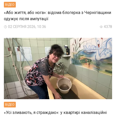
ВIДЕО
«Або життя, або нога»: відома блогерка з Чернігівщини
одужує після ампутації
02 СЕРПНЯ 2026, 10:36
4378
ВIДЕО
«Усі зливають, я страждаю»: у квартирі каналізаційні