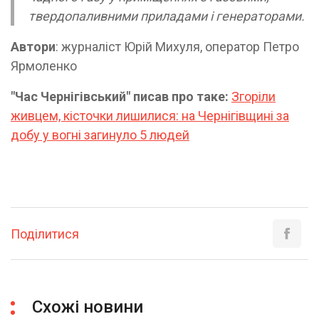
твердопаливними приладами і генераторами.
Автори
: журналіст Юрій Михуля, оператор Петро
Ярмоленко
"Час Чернігівський" писав про таке:
Згоріли
живцем, кісточки лишилися: на Чернігівщині за
добу у вогні загинуло 5 людей
Поділитися
Схожі новини