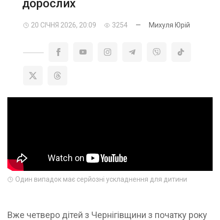
дорослих
20 СІЧНЯ 2026, 20:09
3254
—
Михуля Юрій
Один випадок має серйозні ускладнення для дитини
Вже четверо дітей з Чернігівщини з початку року