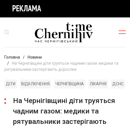
Головна
Новини
На Чернігівщині діти труяться чадним газом: медики та
рятувальники застерігають дорослих
ДІТИ
ВІДКЛЮЧЕННЯ
ЧЕРНІГІВЩИНА
ЛІКАРНЯ
ДСНС
На Чернігівщині діти труяться
чадним газом: медики та
рятувальники застерігають