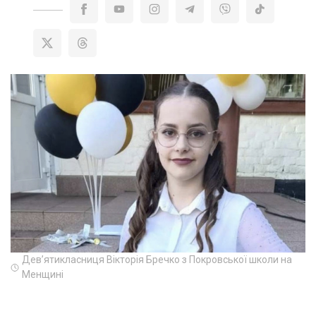
Дев’ятикласниця Вікторія Бречко з Покровської школи на
Менщині