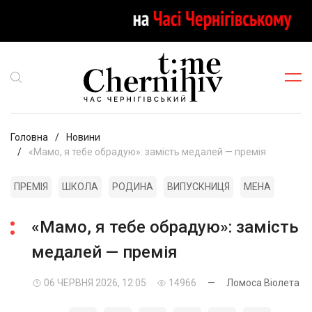
Головна
Новини
«Мамо, я тебе обрадую»: замість медалей — премія
ПРЕМІЯ
ШКОЛА
РОДИНА
ВИПУСКНИЦЯ
МЕНА
«Мамо, я тебе обрадую»: замість
медалей — премія
06 ЧЕРВНЯ 2026, 12:05
14966
—
Ломоса Віолета