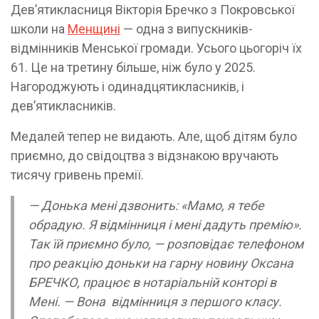
Дев’ятикласниця Вікторія Бречко з Покровської
школи на
Менщині
— одна з випускників-
відмінників Менської громади. Усього цьогоріч їх
61. Це на третину більше, ніж було у 2025.
Нагороджують і одинадцятикласників, і
дев’ятикласників.
Медалей тепер не видають. Але, щоб дітям було
приємно, до свідоцтва з відзнакою вручають
тисячу гривень премії.
— Донька мені дзвонить: «Мамо, я тебе
обрадую. Я відмінниця і мені дадуть премію».
Так їй приємно було, — розповідає телефоном
про реакцію доньки на гарну новину Оксана
БРЕЧКО, працює в нотаріальній конторі в
Мені. — Вона відмінниця з першого класу.