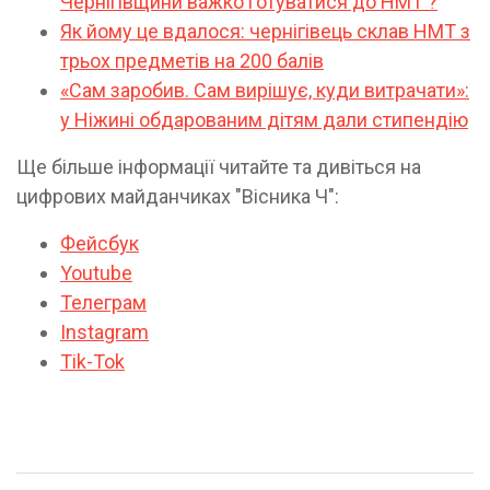
Чернігівщини важко готуватися до НМТ ?
Як йому це вдалося: чернігівець склав НМТ з
трьох предметів на 200 балів
«Сам заробив. Сам вирішує, куди витрачати»:
у Ніжині обдарованим дітям дали стипендію
Ще більше інформації читайте та дивіться на
цифрових майданчиках "Вісника Ч":
Фейсбук
Youtube
Телеграм
Instagram
Tik-Tok