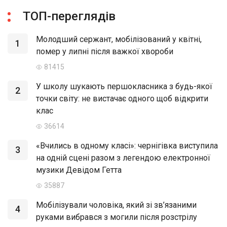
ТОП-переглядів
Молодший сержант, мобілізований у квітні,
1
помер у липні після важкої хвороби
81415
У школу шукають першокласника з будь-якої
2
точки світу: не вистачає одного щоб відкрити
клас
36614
«Вчились в одному класі»: чернігівка виступила
3
на одній сцені разом з легендою електронної
музики Девідом Гетта
35887
Мобілізували чоловіка, який зі зв’язаними
4
руками вибрався з могили після розстрілу