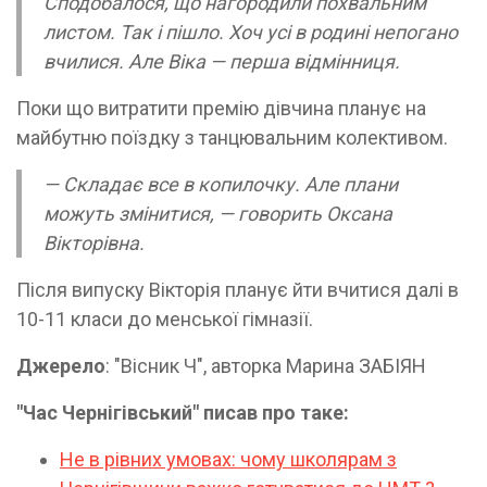
Сподобалося, що нагородили похвальним
листом. Так і пішло. Хоч усі в родині непогано
вчилися. Але Віка — перша відмінниця.
Поки що витратити премію дівчина планує на
майбутню поїздку з танцювальним колективом.
— Складає все в копилочку. Але плани
можуть змінитися, — говорить Оксана
Вікторівна.
Після випуску Вікторія планує йти вчитися далі в
10-11 класи до менської гімназії.
Джерело
: "Вісник Ч", авторка Марина ЗАБІЯН
"Час Чернігівський" писав про таке:
Не в рівних умовах: чому школярам з