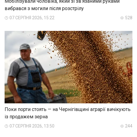
Мобілізували чоловіка, який зі зв’язаними руками
вибрався з могили після розстрілу
07 СЕРПНЯ 2026, 15:22
528
Поки порти стоять — на Чернігівщині аграрії вичікують
із продажем зерна
07 СЕРПНЯ 2026, 13:50
244