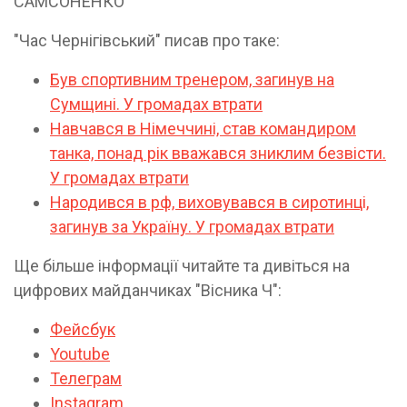
САМСОНЕНКО
"Час Чернігівський" писав про таке:
Був спортивним тренером, загинув на
Сумщині. У громадах втрати
Навчався в Німеччині, став командиром
танка, понад рік вважався зниклим безвісти.
У громадах втрати
Народився в рф, виховувався в сиротинці,
загинув за Україну. У громадах втрати
Ще більше інформації читайте та дивіться на
цифрових майданчиках "Вісника Ч":
Фейсбук
Youtube
Телеграм
Instagram