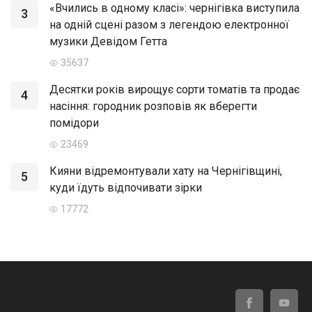
«Вчились в одному класі»: чернігівка виступила
3
на одній сцені разом з легендою електронної
музики Девідом Гетта
35637
Десятки років вирощує сорти томатів та продає
4
насіння: городник розповів як вберегти
помідори
23469
Кияни відремонтували хату на Чернігівщині,
5
куди їдуть відпочивати зірки
17772