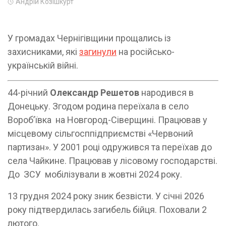
Андрій Козішкурт
У громадах Чернігівщини прощались із
захисниками, які
загинули
на російсько-
українській війні.
44-річний
Олександр Решетов
народився в
Донецьку. Згодом родина переїхала в село
Вороб’ївка на Новгород-Сіверщині. Працював у
місцевому сільгосппідприємстві «Червоний
партизан». У 2001 році одружився та переїхав до
села Чайкине. Працював у лісовому господарстві.
До ЗСУ мобілізували в жовтні 2024 року.
13 грудня 2024 року зник безвісти. У січні 2026
року підтвердилась загибель бійця. Поховали 2
лютого.