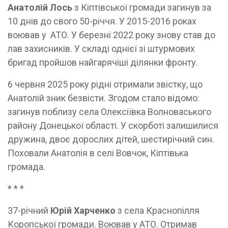
Анатолій Лось
з Кіптівської громади загинув за
10 днів до свого 50-річчя. У 2015-2016 роках
воював у АТО. У березні 2022 року знову став до
лав захисників. У складі однієї зі штурмових
бригад пройшов найгарячіші ділянки фронту.
6 червня 2025 року рідні отримали звістку, що
Анатолій зник безвісти. Згодом стало відомо:
загинув поблизу села Олексіївка Волноваського
району Донецької області. У скорботі залишилися
дружина, двоє дорослих дітей, шестирічний син.
Поховали Анатолія в селі Вовчок, Кіптівька
громада.
* * *
37-річний
Юрій Харченко
з села Краснопілля
Коропської громади. Воював у АТО. Отримав