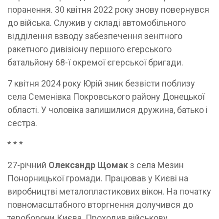
поранення. 30 квітня 2022 року знову повернувся
до війська. Служив у складі автомобільного
відділення взводу забезпечення зенітного
ракетного дивізіону першого єгерського
батальйону 68-ї окремої єгерської бригади.
7 квітня 2024 року Юрій зник безвісти поблизу
села Семенівка Покровського району Донецької
області. У чоловіка залишилися дружина, батько і
сестра.
* * *
27-річний
Олександр Щомак
з села Мезин
Понорницької громади. Працював у Києві на
виробництві металопластикових вікон. На початку
повномасштабного вторгнення долучився до
тероборони Києва. Проходив військову