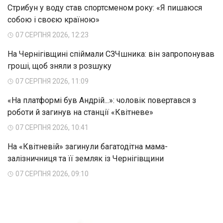
Стрибун у воду став спортсменом року: «Я пишаюся
собою і своєю країною»
07 СЕРПНЯ 2026, 12:23
На Чернігівщині спіймали СЗЧшника: він запропонував
гроші, щоб зняли з розшуку
07 СЕРПНЯ 2026, 11:09
«На платформі був Андрій...»: чоловік повертався з
роботи й загинув на станції «Квітневе»
07 СЕРПНЯ 2026, 10:41
На «Квітневій» загинули багатодітна мама-
залізничниця та її земляк із Чернігівщини
07 СЕРПНЯ 2026, 09:10