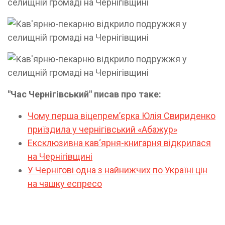
"Час Чернігівський" писав про таке:
Чому перша віцепремʼєрка Юлія Свириденко
приїздила у чернігівський «Абажур»
Ексклюзивна кав‘ярня-книгарня відкрилася
на Чернігівщині
У Чернігові одна з найнижчих по Україні цін
на чашку еспресо