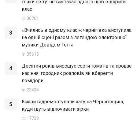
точки світу: не вистачає одного щоб відкрити
клас
36261
«Вчились в одному класі»: чернігівка виступила
3
на одній сцені разом з легендою електронної
музики Девідом Гетта
35613
Десятки років вирощує сорти томатів та продає
4
насіння: городник розповів як вберегти
помідори
23434
Кияни відремонтували хату на Чернігівщині,
5
куди їдуть відпочивати зірки
17738