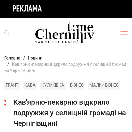
Головна
Новини
Кав'ярню-пекарню відкрило подружжя у селищній громаді
на Чернігівщині
ГРАНТ
КАВА
КУЛИКІВКА
БІЗНЕС
МАЛИЙ БІЗНЕС
Кав'ярню-пекарню відкрило
подружжя у селищній громаді на
Чернігівщині