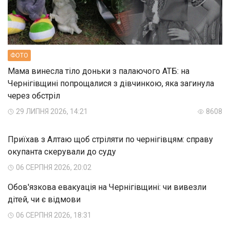
ФОТО
Мама винесла тіло доньки з палаючого АТБ: на
Чернігівщині попрощалися з дівчинкою, яка загинула
через обстріл
29 ЛИПНЯ 2026, 14:21
8608
Приїхав з Алтаю щоб стріляти по чернігівцям: справу
окупанта скерували до суду
06 СЕРПНЯ 2026, 20:02
Обов'язкова евакуація на Чернігівщині: чи вивезли
дітей, чи є відмови
06 СЕРПНЯ 2026, 18:31