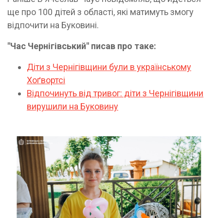
ще про 100 дітей з області, які матимуть змогу
відпочити на Буковині.
"Час Чернігівський" писав про таке:
Діти з Чернігівщини були в українському
Хоґвортсі
Відпочинуть від тривог: діти з Чернігівщини
вирушили на Буковину