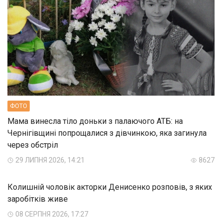
ФОТО
Мама винесла тіло доньки з палаючого АТБ: на
Чернігівщині попрощалися з дівчинкою, яка загинула
через обстріл
29 ЛИПНЯ 2026, 14:21
8627
Колишній чоловік акторки Денисенко розповів, з яких
заробітків живе
08 СЕРПНЯ 2026, 17:27