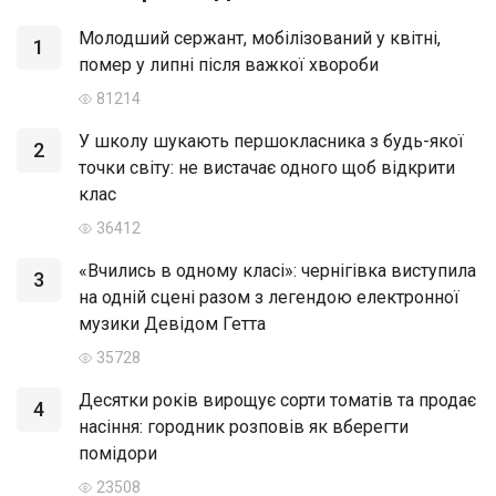
Молодший сержант, мобілізований у квітні,
1
помер у липні після важкої хвороби
81214
У школу шукають першокласника з будь-якої
2
точки світу: не вистачає одного щоб відкрити
клас
36412
«Вчились в одному класі»: чернігівка виступила
3
на одній сцені разом з легендою електронної
музики Девідом Гетта
35728
Десятки років вирощує сорти томатів та продає
4
насіння: городник розповів як вберегти
помідори
23508