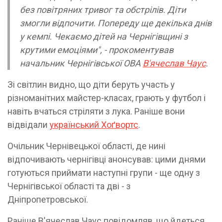
без повітряних тривог та обстрілів. Діти
змогли відпочити. Попереду ще декілька днів
у кемпі. Чекаємо дітей на Чернігівщині з
крутими емоціями", - прокоментував
начальник Чернігівської ОВА
В'ячеслав Чаус
.
Зі світлин видно, що діти беруть участь у
різноманітних майстер-класах, грають у футбол і
навіть вчаться стріляти з лука. Раніше вони
відвідали
український
Хоґвортс
.
Очільник Чернівецької області, де нині
відпочивають чернігівці анонсував: цими днями
готуються приймати наступні групи - ще одну з
Чернігівської області та дві - з
Дніпропетровської.
Раніше В'ячеслав Чаус повідомляв, що йдеться