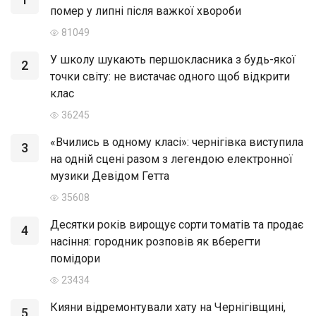
помер у липні після важкої хвороби
81049
У школу шукають першокласника з будь-якої
2
точки світу: не вистачає одного щоб відкрити
клас
36245
«Вчились в одному класі»: чернігівка виступила
3
на одній сцені разом з легендою електронної
музики Девідом Гетта
35608
Десятки років вирощує сорти томатів та продає
4
насіння: городник розповів як вберегти
помідори
23434
Кияни відремонтували хату на Чернігівщині,
5