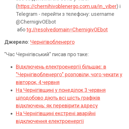
(
https://chernihivoblenergo.com.ua/in_viber
) і
Telegram - перейти з телефону: username
@ChernigivOEbot
або
tg://resolvedomain=ChernigivOEbot
Джерело
:
Чернігівобленерго
"Час Чернігівський" писав про таке:
Відключень електроенергії більшає: в
"Чернігівобленерго" розповіли, чого чекати у
вівторок, 4 червня
На Чернігівщині у понеділок 3 червня
цілодобово діють всі шість графіків
відключень: як перевірити адресу
На Чернігівщині екстрені аварійні
відключення електроенергії