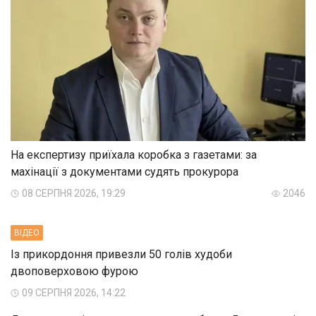
На експертизу приїхала коробка з газетами: за
махінації з документами судять прокурора
08 СЕРПНЯ 2026, 19:29
2046
ВIДЕО
Із прикордоння привезли 50 голів худоби
двоповерховою фурою
09 СЕРПНЯ 2026, 14:22