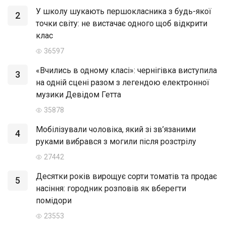
У школу шукають першокласника з будь-якої
2
точки світу: не вистачає одного щоб відкрити
клас
36597
«Вчились в одному класі»: чернігівка виступила
3
на одній сцені разом з легендою електронної
музики Девідом Гетта
35878
Мобілізували чоловіка, який зі зв’язаними
4
руками вибрався з могили після розстрілу
27442
Десятки років вирощує сорти томатів та продає
5
насіння: городник розповів як вберегти
помідори
23553