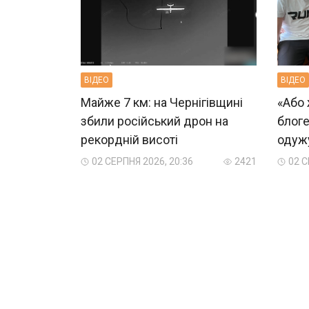
ВIДЕО
ВIДЕО
Майже 7 км: на Чернігівщині
«Або 
збили російський дрон на
блоге
рекордній висоті
одужу
02 СЕРПНЯ 2026, 20:36
2421
02 С