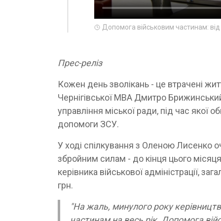
Допомога військовим частинам: від
Прес-реліз
Кожен день зволікань - це втрачені жи
Чернігівської МВА Дмитро Брижинський 
управління міської ради, під час якої
допомоги ЗСУ.
У ході спілкування з Оленою Лисенко о
збройним силам - до кінця цього місяц
керівника військової адміністрації, заг
грн.
"На жаль, минулого року керівницт
частинам на весь рік. Допомога вій