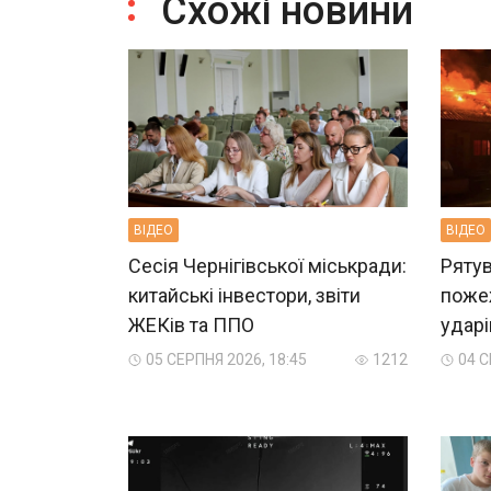
Схожі новини
ВIДЕО
ВIДЕО
Сесія Чернігівської міськради:
Рятув
китайські інвестори, звіти
пожеж
ЖЕКів та ППО
ударі
05 СЕРПНЯ 2026, 18:45
1212
04 С