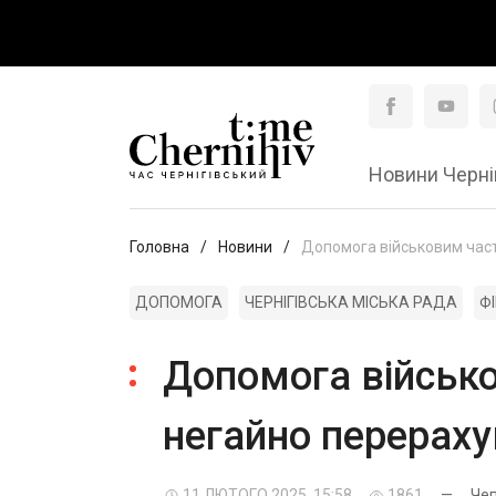
Новини Черні
Головна
Новини
Допомога військовим част
ДОПОМОГА
ЧЕРНІГІВСЬКА МІСЬКА РАДА
Ф
Допомога військо
негайно перерах
11 ЛЮТОГО 2025, 15:58
1861
—
Че