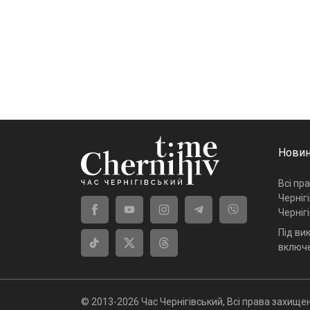
Новин
Всі пр
Черніг
Черніг
Під ви
включе
© 2013-2026 Час Чернігівський, Всі права захищен