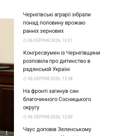
Чернігівські аграрії зібрали
понад половину врожаю
ранніх зернових
06 СЕРПНЯ 2026, 15:01
Конгресвумен із Чернігівщини
розповіла про дитинство в
радянській Україні
06 СЕРПНЯ 2026, 13:28
На фронті загинув син
благочинного Сосницького
округу
06 СЕРПНЯ 2026, 12:00
Чаус доповів Зеленському