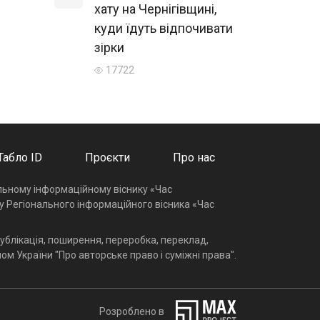
хату на Чернігівщині,
куди їдуть відпочивати
зірки
17722
Табло ID
Проєкти
Про нас
альному інформаційному віснику «Час
у Регіонального інформаційного вісника «Час
ублікація, поширення, переробка, переклад,
ом України "Про авторське право і суміжні права".
Розроблено в