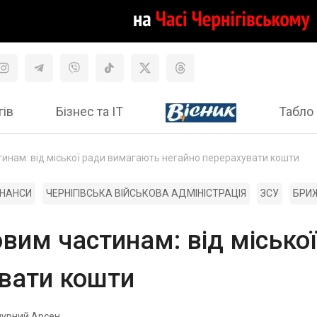
гів
Бізнес та ІТ
Табло 
инам: від міської ради вимагають негайно перерахувати кошти
ІНАНСИ
ЧЕРНІГІВСЬКА ВІЙСЬКОВА АДМІНІСТРАЦІЯ
ЗСУ
БРИ
вим частинам: від місько
увати кошти
пурний Арсен