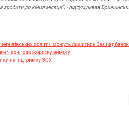
а зробити до кінця місяця", - підсумумвав Брижинськ
чернігівських освітян можуть лишитись без надбавок
ам Чернігова жорстку вимогу
тки на підтримку ЗСУ