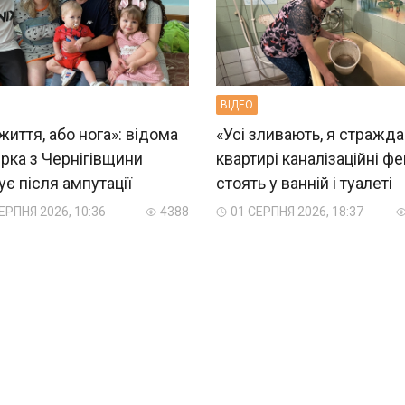
ВIДЕО
життя, або нога»: відома
«Усі зливають, я стражда
рка з Чернігівщини
квартирі каналізаційні фе
є після ампутації
стоять у ванній і туалеті
ЕРПНЯ 2026, 10:36
4388
01 СЕРПНЯ 2026, 18:37