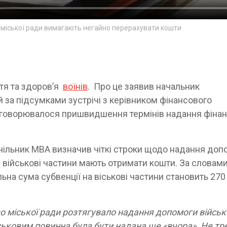
 міської ради вимагають негайно перерахувати кошти
ття та здоровʼя
воїнів
. Про це заявив начальник
за підсумками зустрічі з керівником фінансового
 обговорювалося пришвидшення термінів надання фіна
чільник МВА визначив чіткі строки щодо надання доп
я військові частини мають отримати кошти. За словам
альна сума субвенції на віськові частини становить 27
во міської ради розтягувало надання допомоги війсь
ськовим повинна була бути надана ще «вчора». Не тр