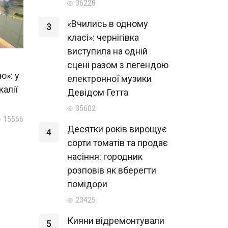
36228
«Вчились в одному
3
класі»: чернігівка
виступила на одній
сцені разом з легендою
ю»: у
електронної музики
калії
Девідом Гетта
35602
15566
Десятки років вирощує
4
сорти томатів та продає
насіння: городник
розповів як вберегти
помідори
23425
Кияни відремонтували
5