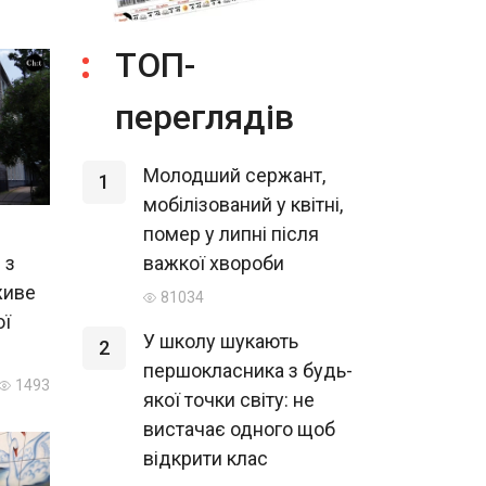
ТОП-
переглядів
Молодший сержант,
1
мобілізований у квітні,
помер у липні після
важкої хвороби
 з
живе
81034
ої
У школу шукають
2
першокласника з будь-
1493
якої точки світу: не
вистачає одного щоб
відкрити клас