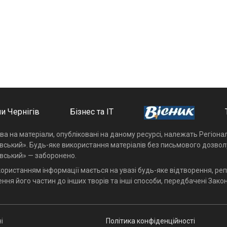
и Чернігів
Бізнес та ІТ
ава на матеріали, опубліковані на даному ресурсі, належать Регіон
івський». Будь-яке використання матеріалів без письмового дозвол
івський» — заборонено.
користанням інформації мається на увазі будь-яке відтворення, реп
ння його частин до інших творів та інші способи, передбачені Закон
і
Політика конфіденційності