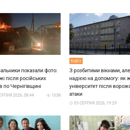
ВIДЕО
альники показали фото:
З розбитими вікнами, але
і після російських
надією на допомогу: як 
в по Чернігівщині
університет після ворож
атаки
ЕРПНЯ 2026, 08:44
1038
03 СЕРПНЯ 2026, 19:29