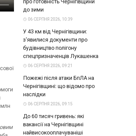
про готовність Чернігівщини
до зими
06 СЕРПНЯ 2026, 10:39
У 43 км від Чернігівщини:
з'явилися документи про
будівництво полігону
спецпризначенців Лукашенка
06 СЕРПНЯ 2026, 09:21
нсової
Пожежі після атаки БпЛА на
Чернігівщині: що відомо про
омоги
наслідки
и
06 СЕРПНЯ 2026, 09:15
0 млн
До 60 тисяч гривень: які
вакансії на Чернігівщині
ковим
найвисокооплачуваніші
еба