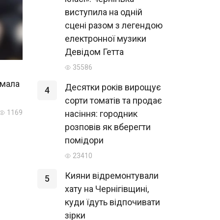
виступила на одній
сцені разом з легендою
електронної музики
Девідом Гетта
35586
имала
Десятки років вирощує
4
сорти томатів та продає
1169
насіння: городник
розповів як вберегти
помідори
23410
Кияни відремонтували
5
хату на Чернігівщині,
куди їдуть відпочивати
зірки