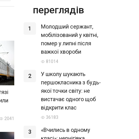
переглядів
Молодший сержант,
1
мобілізований у квітні,
помер у липні після
важкої хвороби
81014
У школу шукають
2
першокласника з будь-
якої точки світу: не
тязі
вистачає одного щоб
нили
відкрити клас
36183
2041
«Вчились в одному
3
класі»: чернігівка