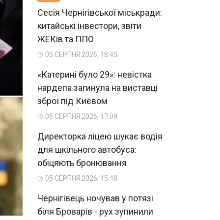
Сесія Чернігівської міськради:
китайські інвестори, звіти
ЖЕКів та ППО
05 СЕРПНЯ 2026, 18:45
«Катерині було 29»: невістка
нардепа загинула на виставці
зброї під Києвом
05 СЕРПНЯ 2026, 17:08
Директорка ліцею шукає водія
для шкільного автобуса:
обіцяють бронювання
05 СЕРПНЯ 2026, 15:48
Чернігівець ночував у потязі
біля Броварів - рух зупинили