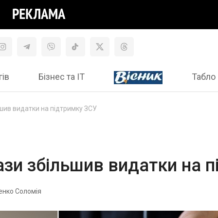
гів
Бізнес та ІТ
Табло 
шив видатки на підтримку ЗСУ
зи збільшив видатки на 
енко Соломія