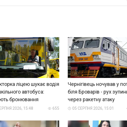
торка ліцею шукає водія
Чернігівець ночував у по
кільного автобуса:
біля Броварів - рух зупи
яють бронювання
через ракетну атаку
ЕРПНЯ 2026, 15:48
655
05 СЕРПНЯ 2026, 15:01