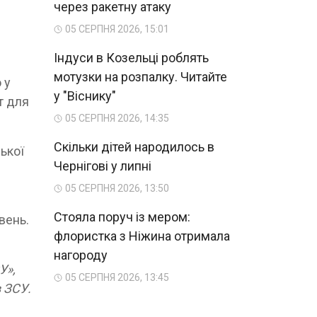
через ракетну атаку
05 СЕРПНЯ 2026, 15:01
Індуси в Козельці роблять
мотузки на розпалку. Читайте
 у
у "Віснику"
т для
05 СЕРПНЯ 2026, 14:35
Скільки дітей народилось в
ької
Чернігові у липні
05 СЕРПНЯ 2026, 13:50
Стояла поруч із мером:
вень.
флористка з Ніжина отримала
нагороду
У»,
05 СЕРПНЯ 2026, 13:45
в ЗСУ.