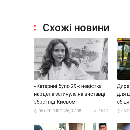
Схожі новини
«Катерині було 29»: невістка
Дирек
нардепа загинула на виставці
для ш
зброї під Києвом
обіц
05 СЕРПНЯ 2026, 17:08
1547
05 С