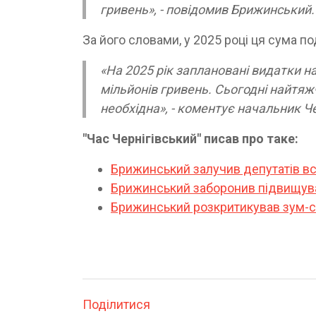
гривень», - повідомив Брижинський.
За його словами, у 2025 році ця сума по
«На 2025 рік заплановані видатки н
мільйонів гривень. Сьогодні найтяж
необхідна», - коментує начальник Чер
"Час Чернігівський" писав про таке:
Брижинський залучив депутатів вс
Брижинський заборонив підвищувати
Брижинський розкритикував зум-се
Поділитися