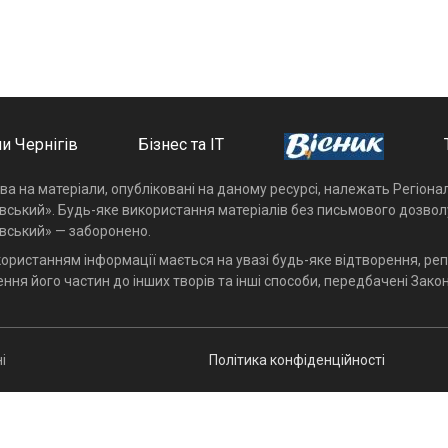
и Чернігів
Бізнес та ІТ
ава на матеріали, опубліковані на даному ресурсі, належать Регіон
івський». Будь-яке використання матеріалів без письмового дозвол
івський» — заборонено.
користанням інформації мається на увазі будь-яке відтворення, реп
ння його частин до інших творів та інші способи, передбачені Закон
і
Політика конфіденційності