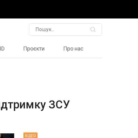
ID
Проєкти
Про нас
підтримку ЗСУ
ВIДЕО