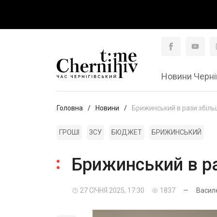
Новини Черні
Головна
Новини
Брижинський в рази збіль
ГРОШІ
ЗСУ
БЮДЖЕТ
БРИЖИНСЬКИЙ
Брижинський в ра
27 СІЧНЯ 2025, 17:30
1837
—
Васил