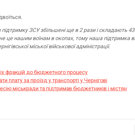
двоїться.
а підтримку ЗСУ збільшені ще в 2 рази і складають 43
че це нашим воїнам в окопах, тому наша підтримка 
нігівської міської військової адміністрації.
іх фракцій до бюджетного процесу
 плату за проїзд у транспорті у Чернігові
сію міськради та підтримав бюджетників і містян