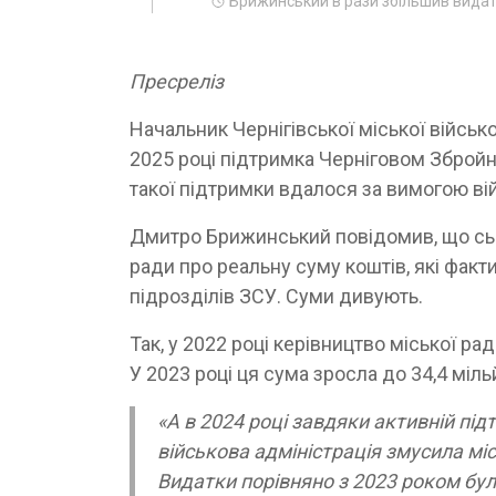
Брижинський в рази збільшив видат
Пресреліз
Начальник Чернігівської міської військо
2025 році підтримка Черніговом Збройн
такої підтримки вдалося за вимогою вій
Дмитро Брижинський повідомив, що сьог
ради про реальну суму коштів, які фак
підрозділів ЗСУ. Суми дивують.
Так, у 2022 році керівництво міської ра
У 2023 році ця сума зросла до 34,4 міль
«А в 2024 році завдяки активній під
військова адміністрація змусила мі
Видатки порівняно з 2023 роком були