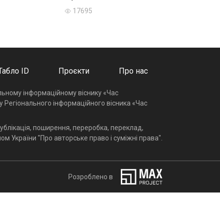
17695
Табло ID
Проєкти
Про нас
альному інформаційному віснику «Час
у Регіонального інформаційного вісника «Час
ублікація, поширення, переробка, переклад,
ом України "Про авторське право і суміжні права".
Розроблено в