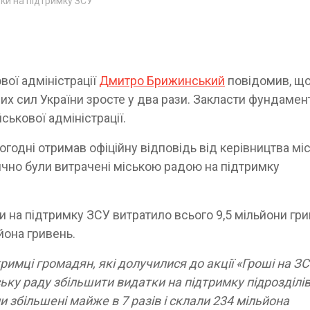
ки на підтримку ЗСУ
вої адміністрації
Дмитро Брижинський
повідомив, що
их сил України зросте у два рази. Закласти фундамен
ськової адміністрації.
одні отримав офіційну відповідь від керівництва міс
тично були витрачені міською радою на підтримку
ди на підтримку ЗСУ витратило всього 9,5 мільйони гри
йона гривень.
тримці громадян, які долучилися до акції «Гроші на ЗС
ську раду збільшити видатки на підтримку підрозділі
 збільшені майже в 7 разів і склали 234 мільйона