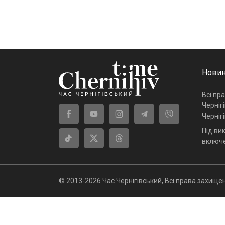
Новин
Всі пр
Черніг
Черніг
Під ви
включе
© 2013-2026 Час Чернігівський, Всі права захищен