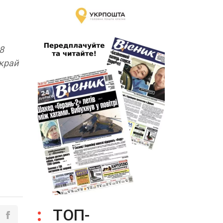
8
вкрай
ТОП-