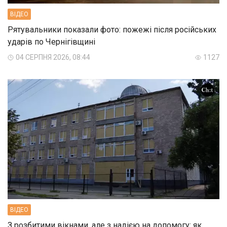
ВIДЕО
Рятувальники показали фото: пожежі після російських
ударів по Чернігівщині
04 СЕРПНЯ 2026, 08:44
1127
ВIДЕО
З розбитими вікнами, але з надією на допомогу: як