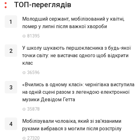
ТОП-переглядів
Молодший сержант, мобілізований у квітні,
1
помер у липні після важкої хвороби
81395
У школу шукають першокласника з будь-якої
2
точки світу: не вистачає одного щоб відкрити
клас
36596
«Вчились в одному класі»: чернігівка виступила
3
на одній сцені разом з легендою електронної
музики Девідом Гетта
35878
Мобілізували чоловіка, який зі зв’язаними
4
руками вибрався з могили після розстрілу
27320