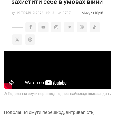
захистити себе в умовах війни
19 ТРАВНЯ 2026, 12:13
3787
—
Михуля Юрій
Подолання смуги перешкод - одне з найскладніших завдань
Подолання смуги перешкод, витривалість,