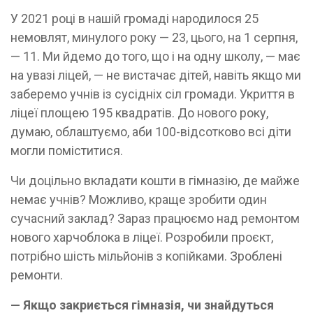
У 2021 році в нашій громаді народилося 25
немовлят, минулого року — 23, цього, на 1 серпня,
— 11. Ми йдемо до того, що і на одну школу, — має
на увазі ліцей, — не вистачає дітей, навіть якщо ми
заберемо учнів із сусідніх сіл громади. Укриття в
ліцеї площею 195 квадратів. До нового року,
думаю, облаштуємо, аби 100-відсотково всі діти
могли поміститися.
Чи доцільно вкладати кошти в гімназію, де майже
немає учнів? Можливо, краще зробити один
сучасний заклад? Зараз працюємо над ремонтом
нового харчоблока в ліцеї. Розробили проєкт,
потрібно шість мільйонів з копійками. Зроблені
ремонти.
— Якщо закриється гімназія, чи знайдуться