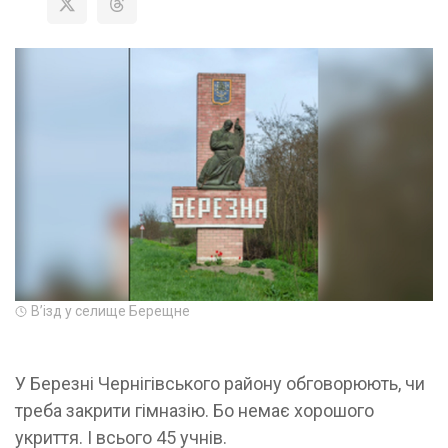
Вʼізд у селище Берещне
У Березні Чернігівського району обговорюють, чи
треба закрити гімназію. Бо немає хорошого
укриття. І всього 45 учнів.