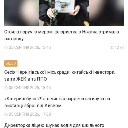
Стояла поруч із мером: флористка з Ніжина отримала
нагороду
05 СЕРПНЯ 2026, 13:45
1273
ВIДЕО
Сесія Чернігівської міськради: китайські інвестори,
звіти ЖЕКів та ППО
05 СЕРПНЯ 2026, 18:45
«Катерині було 29»: невістка нардепа загинула на
виставці зброї під Києвом
05 СЕРПНЯ 2026, 17:08
Директорка ліцею шукає водія для шкільного