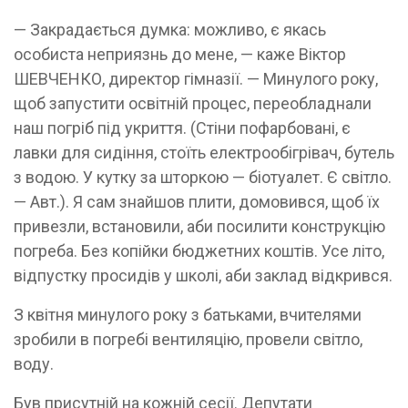
— Закрадається думка: можливо, є якась
особиста неприязнь до мене, — каже Віктор
ШЕВЧЕНКО, директор гімназії. — Минулого року,
щоб запустити освітній процес, переобладнали
наш погріб під укриття. (Стіни пофарбовані, є
лавки для сидіння, стоїть електрообігрівач, бутель
з водою. У кутку за шторкою — біотуалет. Є світло.
— Авт.). Я сам знайшов плити, домовився, щоб їх
привезли, встановили, аби посилити конструкцію
погреба. Без копійки бюджетних коштів. Усе літо,
відпустку просидів у школі, аби заклад відкрився.
З квітня минулого року з батьками, вчителями
зробили в погребі вентиляцію, провели світло,
воду.
Був присутній на кожній сесії. Депутати