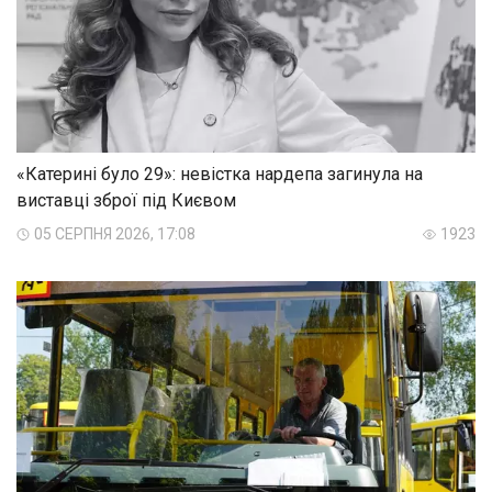
«Катерині було 29»: невістка нардепа загинула на
виставці зброї під Києвом
05 СЕРПНЯ 2026, 17:08
1923