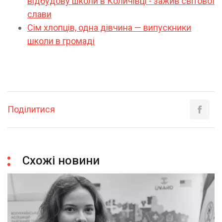
відбудову школи в Количівці - зажив світової
слави
Сім хлопців, одна дівчина — випускники
школи в громаді
Поділитися
Схожі новини