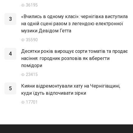
36195
«Вчились в одному класі»: чернігівка виступила
3
на одній сцені разом з легендою електронної
музики Девідом Гетта
35590
Десятки років вирощує сорти томатів та продає
4
насіння: городник розповів як вберегти
помідори
23415
Кияни відремонтували хату на Чернігівщині,
5
куди їдуть відпочивати зірки
17701