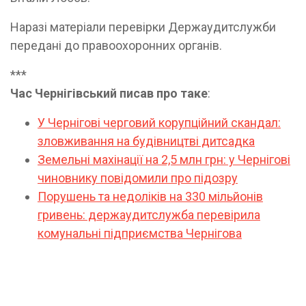
Наразі матеріали перевірки Держаудитслужби
передані до правоохоронних органів.
***
Час Чернігівський писав про таке
:
У Чернігові черговий корупційний скандал:
зловживання на будівництві дитсадка
Земельні махінації на 2,5 млн грн: у Чернігові
чиновнику повідомили про підозру
Порушень та недоліків на 330 мільйонів
гривень: держаудитслужба перевірила
комунальні підприємства Чернігова