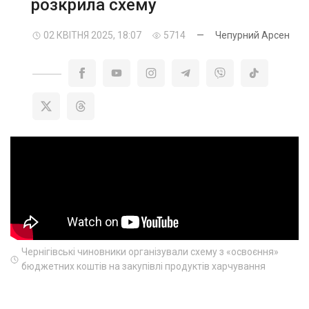
розкрила схему
02 КВІТНЯ 2025, 18:07
5714
—
Чепурний Арсен
Чернігівські чиновники організували схему з «освоєння»
бюджетних коштів на закупівлі продуктів харчування