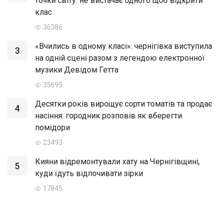
точки світу: не вистачає одного щоб відкрити
клас
36386
«Вчились в одному класі»: чернігівка виступила
3
на одній сцені разом з легендою електронної
музики Девідом Гетта
35695
Десятки років вирощує сорти томатів та продає
4
насіння: городник розповів як вберегти
помідори
23493
Кияни відремонтували хату на Чернігівщині,
5
куди їдуть відпочивати зірки
17845