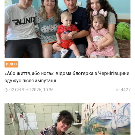
ВIДЕО
«Або життя, або нога»: відома блогерка з Чернігівщини
одужує після ампутації
02 СЕРПНЯ 2026, 10:36
4427