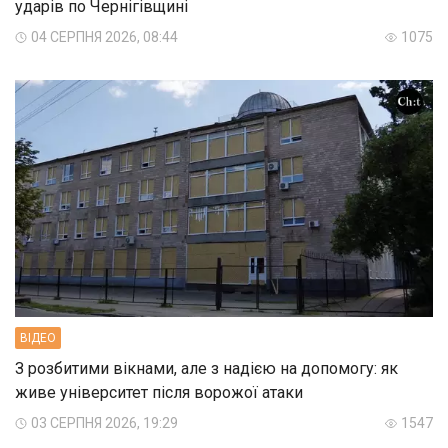
ударів по Чернігівщині
04 СЕРПНЯ 2026, 08:44
1075
ВIДЕО
З розбитими вікнами, але з надією на допомогу: як
живе університет після ворожої атаки
03 СЕРПНЯ 2026, 19:29
1547