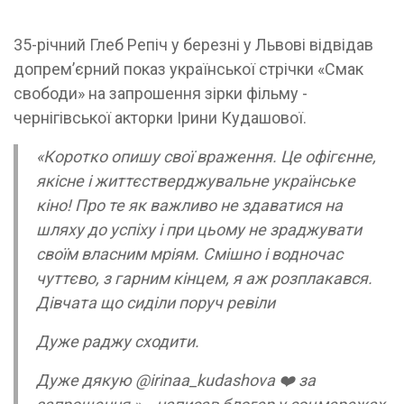
35-річний Глеб Репіч у березні у Львові відвідав
допремʼєрний показ української стрічки «Смак
свободи» на запрошення зірки фільму -
чернігівської акторки Ірини Кудашової.
«Коротко опишу свої враження. Це офігєнне,
якісне і життєстверджувальне українське
кіно! Про те як важливо не здаватися на
шляху до успіху і при цьому не зраджувати
своїм власним мріям. Смішно і водночас
чуттєво, з гарним кінцем, я аж розплакався.
Дівчата що сиділи поруч ревіли
Дуже раджу сходити.
Дуже дякую @irinaa_kudashova ❤️ за