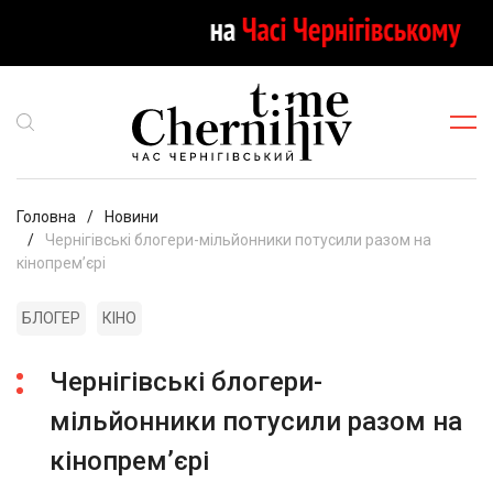
Головна
Новини
Чернігівські блогери-мільйонники потусили разом на
кінопремʼєрі
БЛОГЕР
КІНО
Чернігівські блогери-
мільйонники потусили разом на
кінопремʼєрі