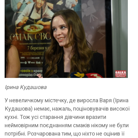
Ірина Кудашова
У невеличкому містечку, де виросла Варя (Ірина
Кудашова) немає, нажаль, поціновувачів високої
кухні. Тож усі старання дівчини вразити
неймовірним поєднанням смаків нікому не були
потрібні. Розчарована тим, що ніхто не оцінив її