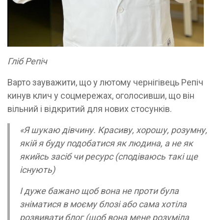
Гліб Репіч
Варто зауважити, що у лютому чернігівець Репіч
кинув клич у соцмережах, оголосивши, що він
вільний і відкритий для нових стосунків.
«Я шукаю дівчину. Красиву, хорошу, розумну,
якій я буду подобатися як людина, а не як
якийсь засіб чи ресурс (сподіваюсь такі ще
існують)
І дуже бажано щоб вона не проти була
зніматися в моєму блозі або сама хотіла
розвивати блог (щоб вона мене розуміла