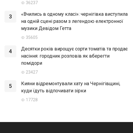
36237
«Вчились в одному класі»: чернігівка виступила
3
на одній сцені разом з легендою електронної
музики Девідом Гетта
35605
Десятки років вирощує сорти томатів та продає
4
насіння: городник розповів як вберегти
помідори
23427
Кияни відремонтували хату на Чернігівщині,
5
куди їдуть відпочивати зірки
17728