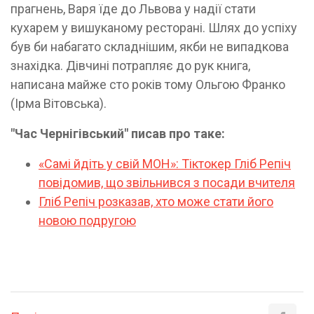
прагнень, Варя їде до Львова у надії стати
кухарем у вишуканому ресторані. Шлях до успіху
був би набагато складнішим, якби не випадкова
знахідка. Дівчині потрапляє до рук книга,
написана майже сто років тому Ольгою Франко
(Ірма Вітовська).
"Час Чернігівський" писав про таке:
«Самі йдіть у свій МОН»: Тіктокер Гліб Репіч
повідомив, що звільнився з посади вчителя
Гліб Репіч розказав, хто може стати його
новою подругою