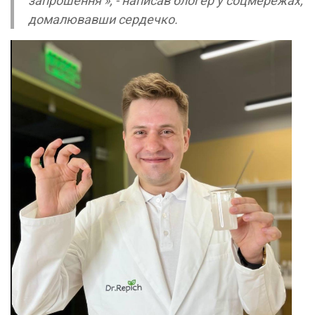
запрошення », - написав блогер у соцмережах,
домалювавши сердечко.