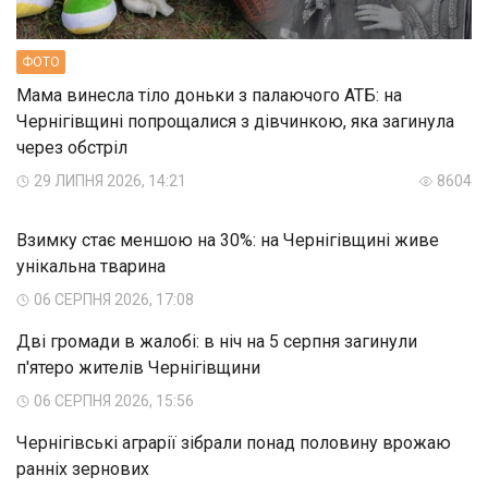
ФОТО
Мама винесла тіло доньки з палаючого АТБ: на
Чернігівщині попрощалися з дівчинкою, яка загинула
через обстріл
29 ЛИПНЯ 2026, 14:21
8604
Взимку стає меншою на 30%: на Чернігівщині живе
унікальна тварина
06 СЕРПНЯ 2026, 17:08
Дві громади в жалобі: в ніч на 5 серпня загинули
п'ятеро жителів Чернігівщини
06 СЕРПНЯ 2026, 15:56
Чернігівські аграрії зібрали понад половину врожаю
ранніх зернових