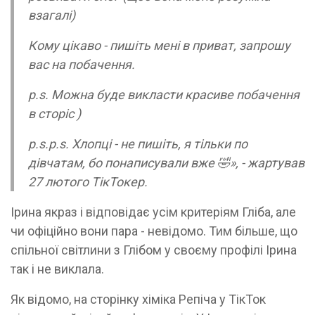
взагалі)
Кому цікаво - пишіть мені в приват, запрошу
вас на побачення.
p.s. Можна буде викласти красиве побачення
в сторіс )
p.s.p.s. Хлопці - не пишіть, я тільки по
дівчатам, бо понаписували вже 🤣», - жартував
27 лютого ТікТокер.
Ірина якраз і відповідає усім критеріям Гліба, але
чи офіційно вони пара - невідомо. Тим більше, що
спільної світлини з Глібом у своєму профілі Ірина
так і не виклала.
Як відомо, на сторінку хіміка Репіча у ТікТок