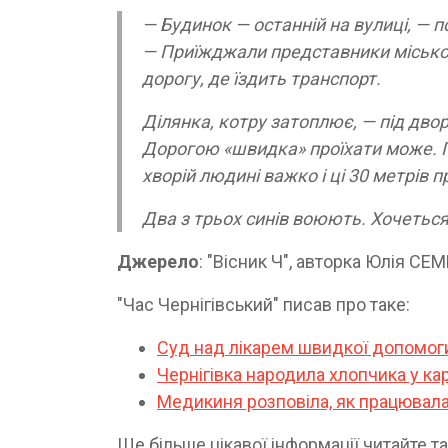
— Будинок — останній на вулиці, — 
— Приїжджали представники міської 
дорогу, де їздить транспорт.
Ділянка, котру затоплює, — під двор
Дорогою «швидка» проїхати може. Під
хворій людині важко і ці 30 метрів 
Два з трьох синів воюють. Хочетьс
Джерело
: "Вісник Ч", авторка Юлія С
"Час Чернігівський" писав про таке:
Суд над лікарем швидкої допомоги:
Чернігівка народила хлопчика у ка
Медикиня розповіла, як працювала 
Ще більше цікавої інформації читайте т