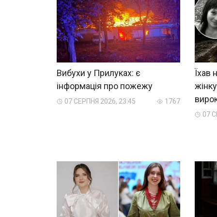
Вибухи у Прилуках: є
Їхав 
інформація про пожежу
жінку
виро
07 СЕРПНЯ 2026, 23:45
1767
07 С