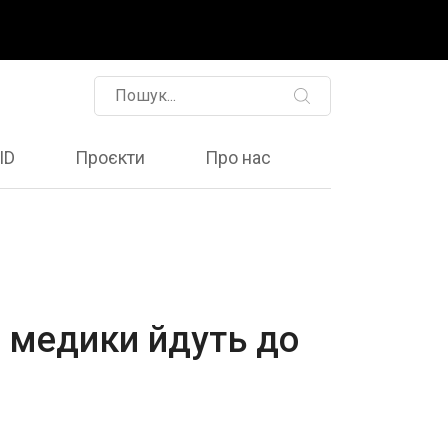
ID
Проєкти
Про нас
: медики йдуть до