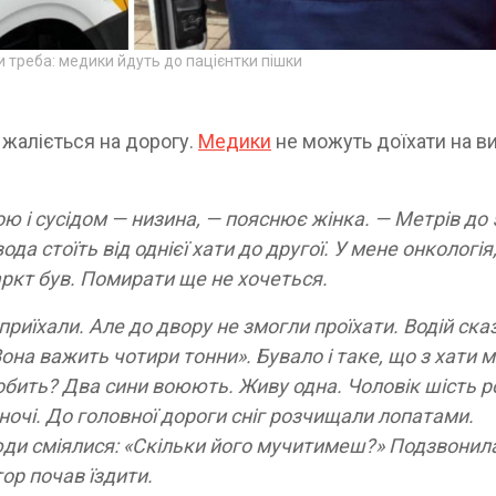
и треба: медики йдуть до пацієнтки пішки
 жаліється на дорогу.
Медики
не можуть доїхати на ви
ою і сусідом — низина, — пояснює жінка. — Метрів до 
да стоїть від однієї хати до другої. У мене онкологія
фаркт був. Помирати ще не хочеться.
иїхали. Але до двору не змогли проїхати. Водій ска
она важить чотири тонни». Бувало і таке, що з хати 
обить? Два сини вою­ють. Живу одна. Чоловік шість р
ночі. До головної дороги сніг розчищали лопатами.
юди сміялися: «Скільки його мучитимеш?» Подзвонил
ор почав їздити.