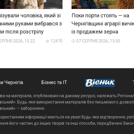
ізували чоловіка, який зі
Поки порти стоять — на
аними руками вибрався з
Чернігівщині аграрії вич
и після розстрілу
із продажем зерна
ЕРПНЯ 2026, 15:22
12470
07 СЕРПНЯ 2026, 13:50
и Чернігів
Бізнес та ІТ
ава на матеріали, опубліковані на даному ресурсі, належать Регіон
івський». Будь-яке використання матеріалів без письмового дозвол
івський» — заборонено.
користанням інформації мається на увазі будь-яке відтворення, реп
ння його частин до інших творів та інші способи, передбачені Закон