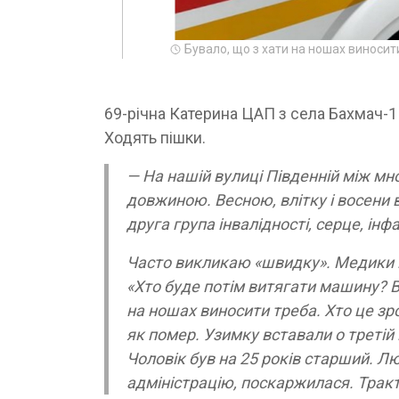
Бувало, що з хати на ношах виносит
69-річна Катерина ЦАП з села Бахмач-1
Ходять пішки.
— На нашій вулиці Південній між мн
довжиною. Весною, влітку і восени во
друга група інвалідності, серце, ін
Часто викликаю «швидку». Медики пр
«Хто буде потім витягати машину? В
на ношах виносити треба. Хто це зр
як помер. Узимку вставали о третій 
Чоловік був на 25 років старший. Л
адміністрацію, поскаржилася. Тракт