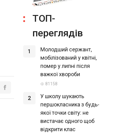
ТОП-
переглядів
Молодший сержант,
1
мобілізований у квітні,
помер у липні після
важкої хвороби
81158
У школу шукають
2
першокласника з будь-
якої точки світу: не
вистачає одного щоб
відкрити клас