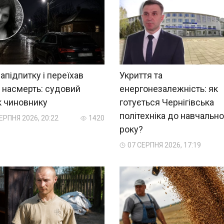
напідпитку і переїхав
Укриття та
 насмерть: судовий
енергонезалежність: як
к чиновнику
готується Чернігівська
політехніка до навчально
ЕРПНЯ 2026, 20:22
1420
року?
07 СЕРПНЯ 2026, 17:19