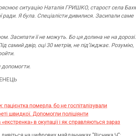
пояснює ситуацію Наталія ГРИШКО, старост села Бах
ради. Я була. Спеціалісти дивилися. Засипали саме
ом. Засипати її не можуть. Бо ця долина не на дорозі.
 самий двір, оці 30 метрів, не під’їжджає. Розумію,
пройти.
я допомогти.
ЕМЕНЕЦЬ
 пацієнтка померла, бо не госпіталізували
реті швидкої. Допомогли поліціянти
«екстренка» в окупації і як справляються зараз
а дивіться на цифрових майданчиках "Вісника Ч":