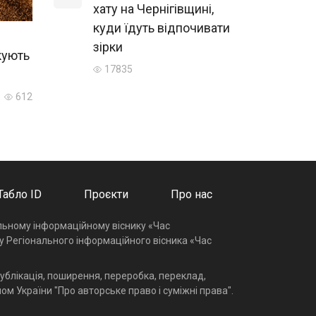
хату на Чернігівщині,
куди їдуть відпочивати
зірки
ікують
17835
612
Табло ID
Проєкти
Про нас
альному інформаційному віснику «Час
у Регіонального інформаційного вісника «Час
ублікація, поширення, переробка, переклад,
ом України "Про авторське право і суміжні права".