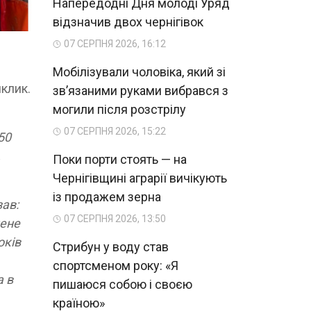
Напередодні Дня молоді Уряд
відзначив двох чернігівок
07 СЕРПНЯ 2026, 16:12
Мобілізували чоловіка, який зі
клик.
зв’язаними руками вибрався з
могили після розстрілу
07 СЕРПНЯ 2026, 15:22
50
,
Поки порти стоять — на
Чернігівщині аграрії вичікують
із продажем зерна
зав:
07 СЕРПНЯ 2026, 13:50
мене
оків
Стрибун у воду став
спортсменом року: «Я
а в
пишаюся собою і своєю
країною»