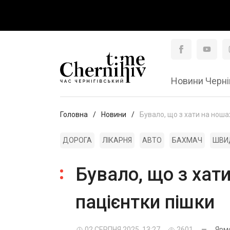
Новини Черні
Головна
Новини
Бувало, що з хати на ноша
ДОРОГА
ЛІКАРНЯ
АВТО
БАХМАЧ
ШВИ
Бувало, що з хат
пацієнтки пішки
02 СЕРПНЯ 2025, 13:27
2601
—
Ярм