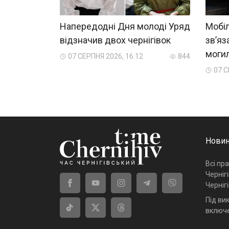
Напередодні Дня молоді Уряд
Мобіл
відзначив двох чернігівок
зв’яз
могил
07 СЕРПНЯ 2026, 16:12
844
07 С
Новин
Всі пр
Черніг
Черніг
Під ви
включе