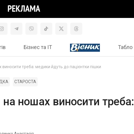
гів
Бізнес та ІТ
Табло 
х виносити треба: медики йдуть до пацієнтки пішки
ДКА
СТАРОСТА
и на ношах виносити треба
оленко Анастасія