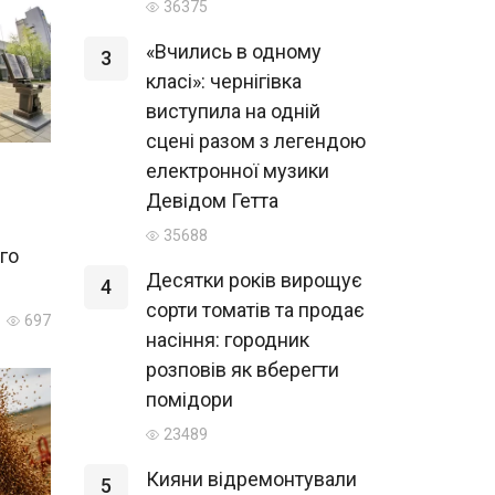
36375
«Вчились в одному
3
класі»: чернігівка
виступила на одній
сцені разом з легендою
електронної музики
Девідом Гетта
35688
го
Десятки років вирощує
4
сорти томатів та продає
697
насіння: городник
розповів як вберегти
помідори
23489
Кияни відремонтували
5