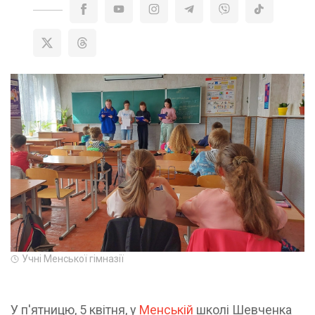
Учні Менської гімназії
У п'ятницю, 5 квітня, у
Менській
школі Шевченка