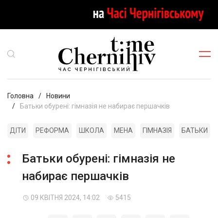
Головна
Новини
Батьки обурені: гімназія не набирає першачків
ДІТИ
РЕФОРМА
ШКОЛА
МЕНА
ГІМНАЗІЯ
БАТЬКИ
Батьки обурені: гімназія не
набирає першачків
09 КВІТНЯ 2024, 14:02
5415