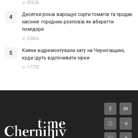
35636
Десятки років вирощує сорти томатів та продає
4
насіння: городник розповів як вберегти
помідори
23466
Кияни відремонтували хату на Чернігівщині,
5
куди їдуть відпочивати зірки
17770