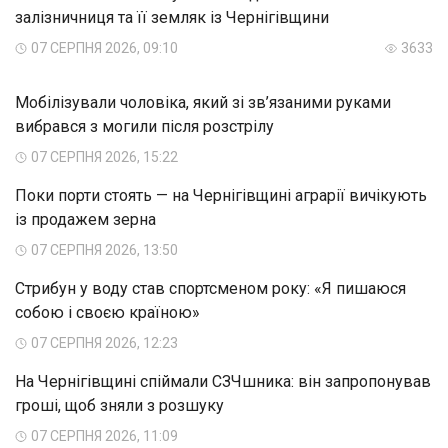
залізничниця та її земляк із Чернігівщини
07 СЕРПНЯ 2026, 09:10
3633
Мобілізували чоловіка, який зі зв’язаними руками
вибрався з могили після розстрілу
07 СЕРПНЯ 2026, 15:22
Поки порти стоять — на Чернігівщині аграрії вичікують
із продажем зерна
07 СЕРПНЯ 2026, 13:50
Стрибун у воду став спортсменом року: «Я пишаюся
собою і своєю країною»
07 СЕРПНЯ 2026, 12:23
На Чернігівщині спіймали СЗЧшника: він запропонував
гроші, щоб зняли з розшуку
07 СЕРПНЯ 2026, 11:09