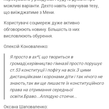
можливі варіанти. Дехто навіть озвучував тезу,
що виїжджатиме з Мени.
Користувачі соцмереж дуже активно
обговорюють новину. Більшість із них
висловлюють обурення.
Олексій Коноваленко:
Я просто в ах*ї, що твориться в
громаді,керівництво гімназії просто порушує
ст.53 конституції і пофігу на всіх.З цими
дистанційками і коронами діти і так нічого не
знають,так ви ще лишаєте їх конституційного
права на отримання середньої
освіти.Браво...Аплодую стоячи...
Оксана Шаповаленко: