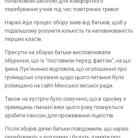
початковою школою для комфортного
перебування учнів під час повітряних тривог.
Наразі йде процес збору заяв від батьків, щоб у
подальшому розуміти кількість та наповнюваність
перших класів.
Присутні на зборах батьки висловлювали
обурення, що їх "поставили перед фактом", на що
Ірина Лук'яненко відповіла, що оголошення про
громадські слухання щодо цього питання було
розміщено на сайті Менської міської ради.
Також на зустрічі було озвучено, що в одному з
приміщень гімназії вже цього року планується
зробити пансіон для проживання ліцеїстів.
Після зборів деякі батьки повідомили, що наразі
перебувають у роздумах і будуть думати про