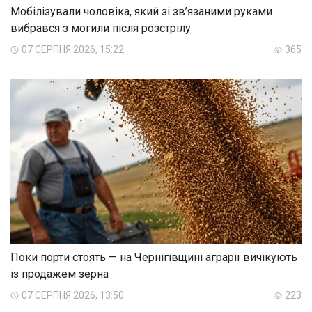
Мобілізували чоловіка, який зі зв’язаними руками
вибрався з могили після розстрілу
07 СЕРПНЯ 2026, 15:22
365
Поки порти стоять — на Чернігівщині аграрії вичікують
із продажем зерна
07 СЕРПНЯ 2026, 13:50
223