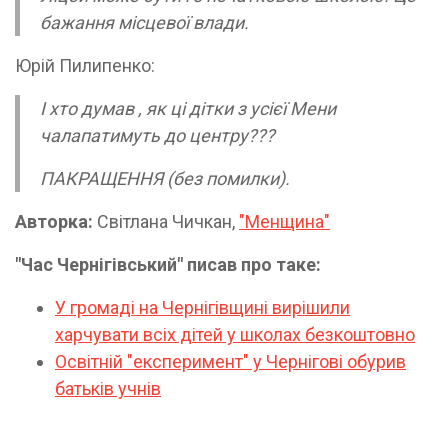
бажання місцевої влади.
Юрій Пилипенко:
І хто думав , як ці дітки з усієї Мени
чалапатимуть до центру???
ПАКРАЩЕННЯ (без помилки).
Авторка:
Світлана Чичкан,
"Менщина"
"Час Чернігівський" писав про таке:
У громаді на Чернігівщині вирішили
харчувати всіх дітей у школах безкоштовно
Освітній "експеримент" у Чернігові обурив
батьків учнів