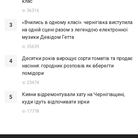
клас
36316
«Вчились в одному класі»: чернігівка виступила
3
на одній сцені разом з легендою електронної
музики Девідом Гетта
35639
Десятки років вирощує сорти томатів та продає
4
насіння: городник розповів як вберегти
помідори
23474
Кияни відремонтували хату на Чернігівщині,
5
куди їдуть відпочивати зірки
17778