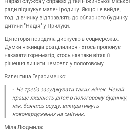
Наразі служба у справах дітей Ніжинської міської
ради підшукує малечі родину. Якщо не вийде,
тоді дівчинку відправлять до обласного будинку
дитини "Надія" у Прилуки.
Ця історія породила дискусію в соцмережах.
Думки ніжинців розділилися - хтось пропонує
наказати горе-матір, хтось навпаки вітає її
рішення лишити немовля у пологовому.
Валентина Герасименко:
- Не треба засуджувати таких жінок. Нехай
краще лишають дітей в пологовому будинку,
ніж, боячись осуду, викидатимуть
новонароджених на смітник.
Міла Людмила: