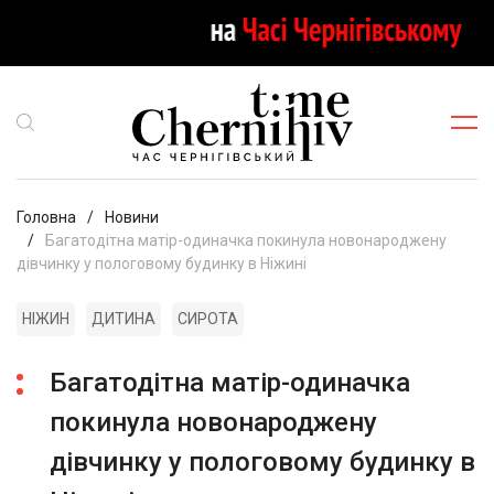
Головна
Новини
Багатодітна матір-одиначка покинула новонароджену
дівчинку у пологовому будинку в Ніжині
НІЖИН
ДИТИНА
СИРОТА
Багатодітна матір-одиначка
покинула новонароджену
дівчинку у пологовому будинку в