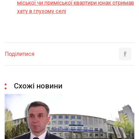
міської чи приміської квартири юнак отримав
хату в глухому селі
Поділитися
Схожі новини