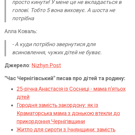
просто кинути! У мене це не вкладається в
голові. Тобто 5 вона виховує. А шоста не
потрібна
Алла Коваль:
- А куди потрібно звернутися для
всиновлення, чужих дітей не буває.
Джерело
:
Nizhyn Post
"Час Чернігівський" писав про дітей та родину:
25-річна Анастасія із Сосниці - мама пʼятьох
дітей
Городня замість закордону: як із
Краматорська мама з донькою втекли до
прикордоння Чернігівщини
Житло для сироти з Ічнянщини: замість