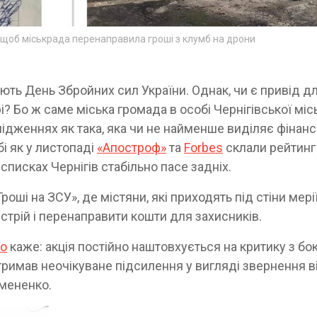
м, щоб міськрада перенаправила гроші з клумб на дрони
чають День Збройних сил України. Однак, чи є привід д
 Бо ж саме міська громада в особі Чернігівської міс
ідженнях як така, яка чи не найменше виділяє фінанс
і як у листопаді
«Апостроф»
та
Forbes
склали рейтинг
списках Чернігів стабільно пасе задніх.
Гроші на ЗСУ», де містяни, які приходять під стіни мері
стрій і перенаправити кошти для захисників.
о
каже: акція постійно наштовхується на критику з бо
отримав неочікуване підсилення у вигляді звернення в
емененко.