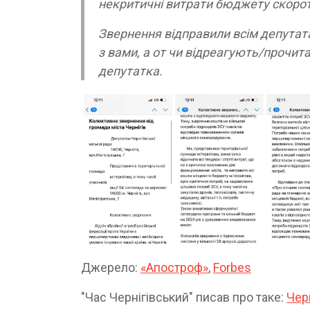
некритичні витрати бюджету скорот
Звернення відправили всім депутатам
з вами, а от чи відреагують/прочит
депутатка.
Джерело:
«Апостроф»
,
Forbes
"Час Чернігівський" писав про таке:
Черн