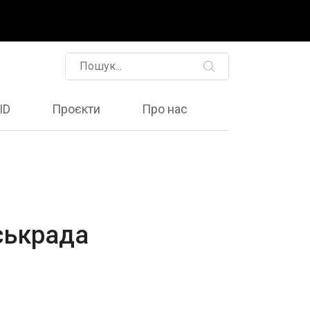
ID
Проєкти
Про нас
іськрада