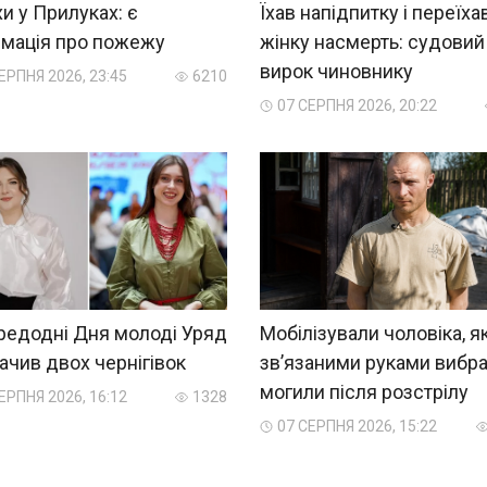
и у Прилуках: є
Їхав напідпитку і переїха
рмація про пожежу
жінку насмерть: судовий
вирок чиновнику
ЕРПНЯ 2026, 23:45
6210
07 СЕРПНЯ 2026, 20:22
редодні Дня молоді Уряд
Мобілізували чоловіка, як
ачив двох чернігівок
зв’язаними руками вибра
могили після розстрілу
ЕРПНЯ 2026, 16:12
1328
07 СЕРПНЯ 2026, 15:22