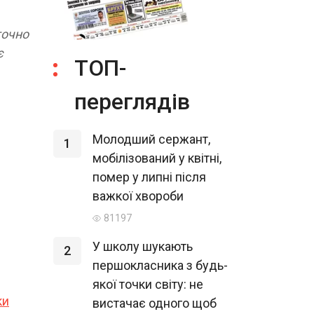
точно
є
ТОП-
переглядів
Молодший сержант,
1
мобілізований у квітні,
помер у липні після
важкої хвороби
81197
У школу шукають
2
першокласника з будь-
якої точки світу: не
ки
вистачає одного щоб