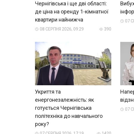
Чернігівська і ще дві області:
Вибух
де ціна на оренду 1-кімнатної
інфо
квартири найнижча
07 С
08 СЕРПНЯ 2026, 09:29
390
Укриття та
Напе
енергонезалежність: як
відзн
готується Чернігівська
07 С
політехніка до навчального
року?
07 СЕРПНЯ 2026, 17:19
1420