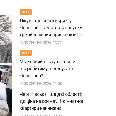
ВIДЕО
Лікування онкохворих: у
Чернігові готують до запуску
третій лінійний прискорювач
08 СЕРПНЯ 2026, 13:22
ВIДЕО
Можливий наступ з півночі:
що робитимуть депутати
Чернігова?
08 СЕРПНЯ 2026, 11:08
Чернігівська і ще дві області:
де ціна на оренду 1-кімнатної
квартири найнижча