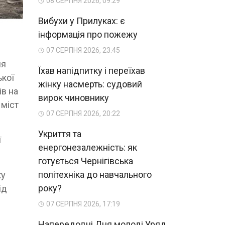
08 СЕРПНЯ 2026, 09:29
Вибухи у Прилуках: є
інформація про пожежу
07 СЕРПНЯ 2026, 23:45
ля
Їхав напідпитку і переїхав
ької
жінку насмерть: судовий
ів на
вирок чиновнику
 міст
07 СЕРПНЯ 2026, 20:22
Укриття та
ї
енергонезалежність: як
готується Чернігівська
політехніка до навчального
ку
року?
ід
07 СЕРПНЯ 2026, 17:19
Напередодні Дня молоді Уряд