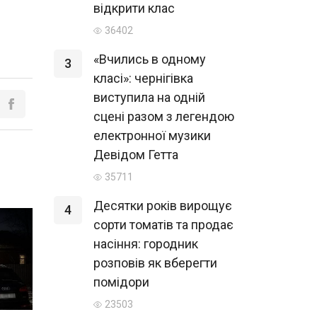
відкрити клас
36402
«Вчились в одному
3
класі»: чернігівка
виступила на одній
сцені разом з легендою
електронної музики
Девідом Гетта
35711
Десятки років вирощує
4
сорти томатів та продає
насіння: городник
розповів як вберегти
помідори
23503