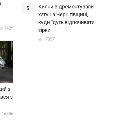
в
Кияни відремонтували
5
хату на Чернігівщині,
куди їдуть відпочивати
3429
зірки
17857
ий зі
вся з
16886