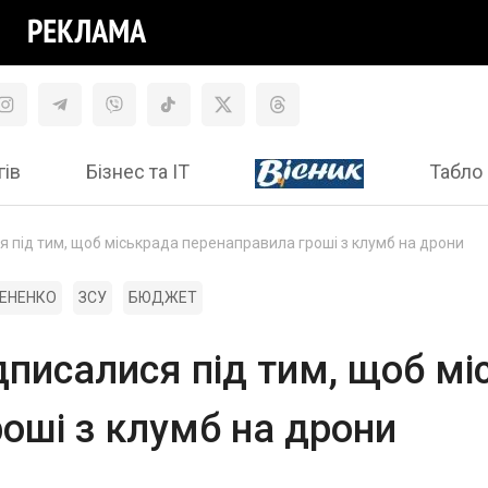
гів
Бізнес та ІТ
Табло 
ся під тим, щоб міськрада перенаправила гроші з клумб на дрони
ЕНЕНКО
ЗСУ
БЮДЖЕТ
ідписалися під тим, щоб м
оші з клумб на дрони