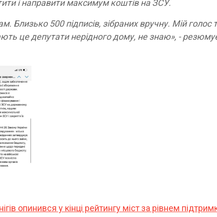
ити і направити максимум коштів на ЗСУ.
. Близько 500 підписів, зібраних вручну. Мій голос 
ають це депутати нерідного дому, не знаю», - резюму
ігів опинився у кінці рейтингу міст за рівнем підтрим