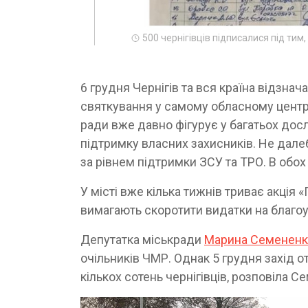
500 чернігівців підписалися під ти
6 грудня Чернігів та вся країна відзна
святкування у самому обласному центрі?
ради вже давно фігурує у багатьох досл
підтримку власних захисників. Не далеб
за рівнем підтримки ЗСУ та ТРО. В обох 
У місті вже кілька тижнів триває акція «
вимагають скоротити видатки на благоу
Депутатка міськради
Марина Семененк
очільників ЧМР. Однак 5 грудня захід 
кількох сотень чернігівців, розповіла С