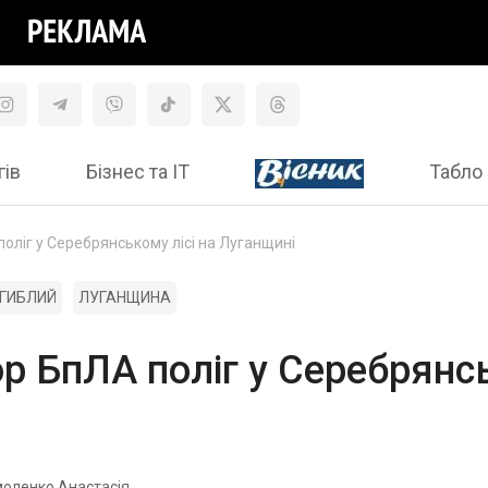
гів
Бізнес та ІТ
Табло 
оліг у Серебрянському лісі на Луганщині
ГИБЛИЙ
ЛУГАНЩИНА
р БпЛА поліг у Серебрянсь
оленко Анастасія