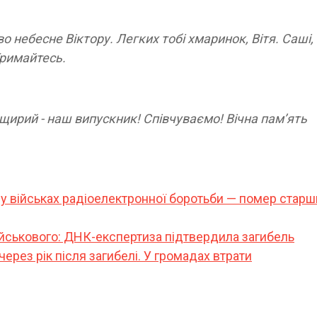
во небесне Віктору. Легких тобі хмаринок, Вітя. Саші,
 Тримайтесь.
, щирий - наш випускник! Співчуваємо! Вічна памʼять
 у військах радіоелектронної боротьби — помер стар
військового: ДНК-експертиза підтвердила загибель
ерез рік після загибелі. У громадах втрати