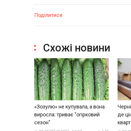
Поділитися
Схожі новини
«Зозулю» не купувала, а вона
Черні
виросла: триває "огірковий
де ці
сезон"
квар