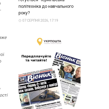
а
політехніка до навчального
-
року?
07 СЕРПНЯ 2026, 17:19
 вже
ої
ю
ю
ості