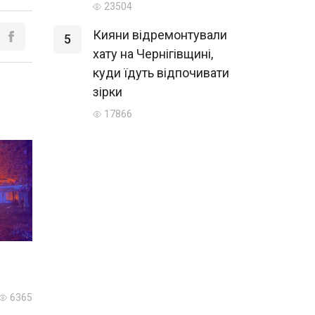
23504
Кияни відремонтували
5
хату на Чернігівщині,
куди їдуть відпочивати
зірки
17866
6365