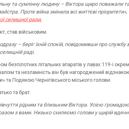
льну та сумлінну людину – Віктора щиро поважали т
йстра. Проте війна змінила всі життєві пріоритети», 
ї селищної ради.
кт, став військовим.
 одразу – беріг їхній спокій, повідомивши про службу
 селищній раді.
м безпілотних літальних апаратів у лавах 119-ї окрем
налізм та незламність він був нагороджений відзнако
и» та Подякою Чернігівського міського голови.
тько та брат.
івчуття рідним та близьким Віктора. Усією громадо
разом з вами. Низько схиляємо голови у щирій вдячн