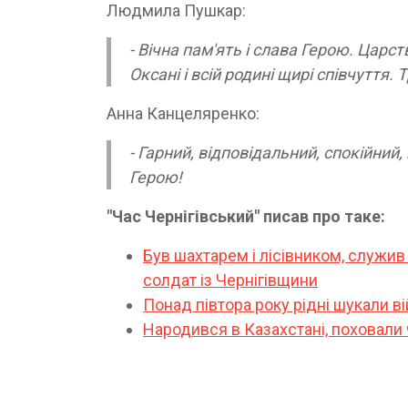
Людмила Пушкар:
- Вічна пам'ять і слава Герою. Царст
Оксані і всій родині щирі співчуття.
Анна Канцеляренко:
- Гарний, відповідальний, спокійний
Герою!
"Час Чернігівський" писав про таке:
Був шахтарем і лісівником, служив
солдат із Чернігівщини
Понад півтора року рідні шукали 
Народився в Казахстані, поховали ч