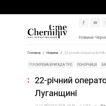
Новини Черні
Головна
Новини
22-річний оператор БпЛА п
119 ОКРЕМА БРИГАДА ТРО
ПОНОРНИЦЯ
ЗА
22-річний операто
Луганщині
17 ЛЮТОГО 2026, 10:46
1713
—
Ярм