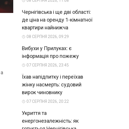
08 СЕРПНЯ 2026, 11:08
Чернігівська і ще дві області:
де ціна на оренду 1-кімнатної
квартири найнижча
08 СЕРПНЯ 2026, 09:29
Вибухи у Прилуках: є
інформація про пожежу
07 СЕРПНЯ 2026, 23:45
 а
Їхав напідпитку і переїхав
жінку насмерть: судовий
вирок чиновнику
07 СЕРПНЯ 2026, 20:22
Укриття та
енергонезалежність: як
готується Чернігівська