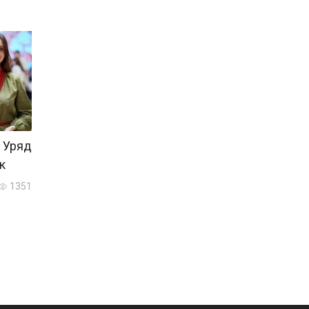
 Уряд
к
1351