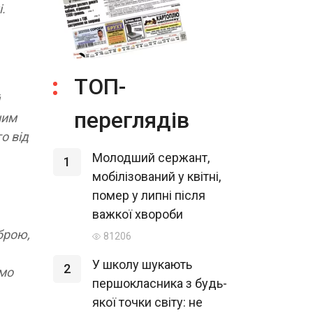
і.
ТОП-
переглядів
ним
о від
Молодший сержант,
1
мобілізований у квітні,
помер у липні після
важкої хвороби
оброю,
81206
У школу шукають
2
ємо
першокласника з будь-
якої точки світу: не