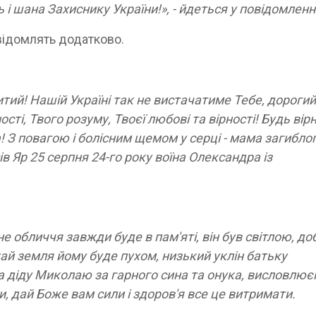
 і шана Захиснику України!», - йдеться у повідомленн
овідомлять додатково.
итий! Нашій Україні так не вистачатиме Тебе, дорогий
сті, Твого розуму, Твоєї любові та вірності! Будь вір
а! З повагою і болісним щемом у серці - мама загиблог
ів Яр 25 серпня 24-го року воїна Олександра із
не обличчя завжди буде в пам'яті, він був світлою, д
й земля йому буде пухом, низький уклін батьку
 та діду Миколаю за гарного сина та онука, висловлю
и, дай Боже вам сили і здоров'я все це витримати.