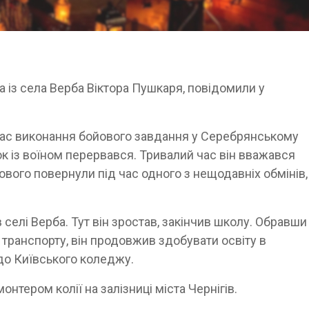
а із села Верба Віктора Пушкаря, повідомили у
 час виконання бойового завдання у Серебрянському
зок із воїном перервався. Тривалий час він вважався
кового повернули під час одного з нещодавніх обмінів,
 селі Верба. Тут він зростав, закінчив школу. Обравши
 транспорту, він продовжив здобувати освіту в
 до Київського коледжу.
тером колії на залізниці міста Чернігів.