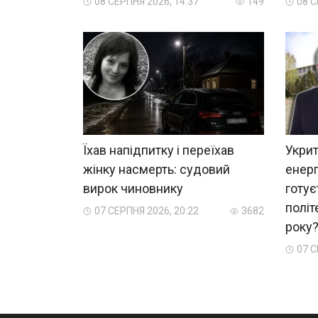
08 СЕРПНЯ 2026, 14:37
149
08 С
Їхав напідпитку і переїхав
Укрит
жінку насмерть: судовий
енерг
вирок чиновнику
готує
політ
07 СЕРПНЯ 2026, 20:22
3682
року
07 С