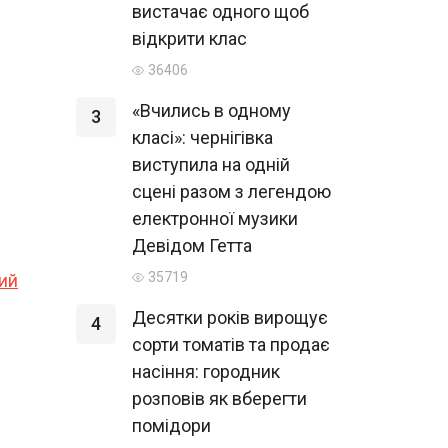
вистачає одного щоб
відкрити клас
36406
«Вчились в одному
3
класі»: чернігівка
виступила на одній
сцені разом з легендою
електронної музики
Девідом Гетта
35719
ший
Десятки років вирощує
4
сорти томатів та продає
насіння: городник
розповів як вберегти
помідори