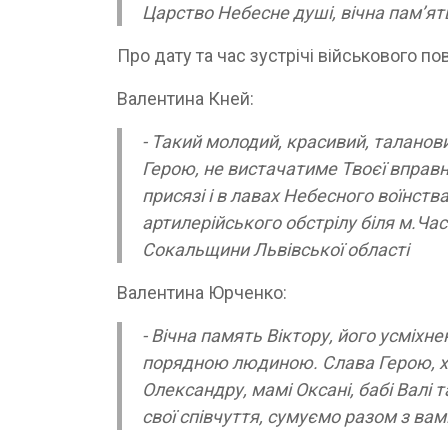
Царство Небесне душі, вічна пам’ять
Про дату та час зустрічі військового п
Валентина Кней:
- Такий молодий, красивий, таланов
Герою, не вистачатиме Твоєї вправно
присязі і в лавах Небесного воїнств
артилерійського обстрілу біля м.Час
Сокальщини Львівської області
Валентина Юрченко:
- Вічна память Віктору, його усміхне
порядною людиною. Слава Герою, ха
Олександру, мамі Оксані, бабі Валі
свої співчуття, сумуємо разом з вам