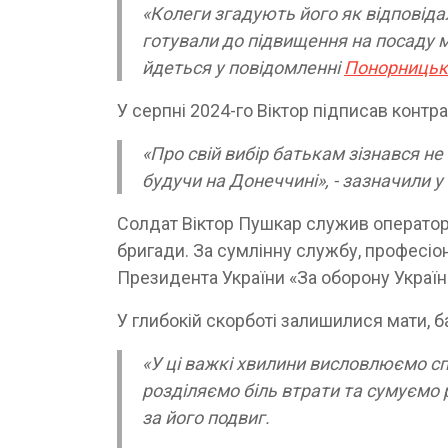
«Колеги згадують його як відповіда
готували до підвищення на посаду ма
йдеться у повідомленні
Понорницько
У серпні 2024-го Віктор підписав контра
«Про свій вибір батькам зізнався не
будучи на Донеччині», - зазначили у
Солдат Віктор Пушкар служив операторо
бригади. За сумлінну службу, професіо
Президента України «За оборону Україн
У глибокій скорботі залишилися мати, ба
«У ці важкі хвилини висловлюємо сп
розділяємо біль втрати та сумуємо 
за його подвиг.