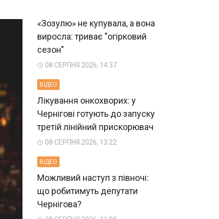
«Зозулю» не купувала, а вона
виросла: триває "огірковий
сезон"
08 СЕРПНЯ 2026, 14:37
ВIДЕО
Лікування онкохворих: у
Чернігові готують до запуску
третій лінійний прискорювач
08 СЕРПНЯ 2026, 13:22
ВIДЕО
Можливий наступ з півночі:
що робитимуть депутати
Чернігова?