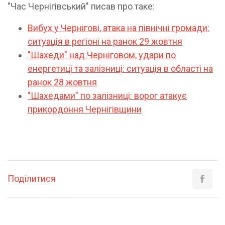
"Час Чернігівський" писав про таке:
Вибух у Чернігові, атака на північні громади:
ситуація в регіоні на ранок 29 жовтня
"Шахеди" над Черніговом, удари по
енергетиці та залізниці: ситуація в області на
ранок 28 жовтня
"Шахедами" по залізниці: ворог атакує
прикордоння Чернігівщини
Поділитися