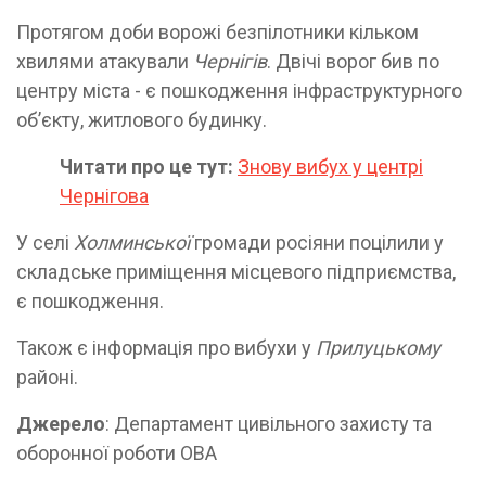
Протягом доби ворожі безпілотники кільком
хвилями атакували
Чернігів
. Двічі ворог бив по
центру міста - є пошкодження інфраструктурного
обʼєкту, житлового будинку.
Читати про це тут:
Знову вибух у центрі
Чернігова
У селі
Холминської
громади росіяни поцілили у
складське приміщення місцевого підприємства,
є пошкодження.
Також є інформація про вибухи у
Прилуцькому
районі.
Джерело
: Департамент цивільного захисту та
оборонної роботи ОВА