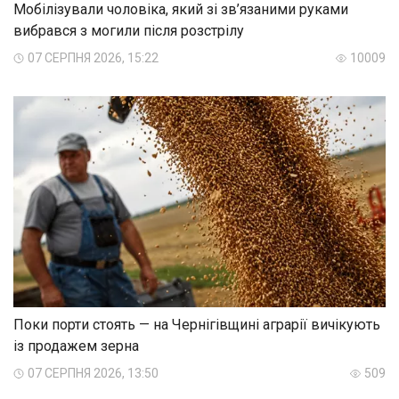
Мобілізували чоловіка, який зі зв’язаними руками
вибрався з могили після розстрілу
07 СЕРПНЯ 2026, 15:22
10009
Поки порти стоять — на Чернігівщині аграрії вичікують
із продажем зерна
07 СЕРПНЯ 2026, 13:50
509