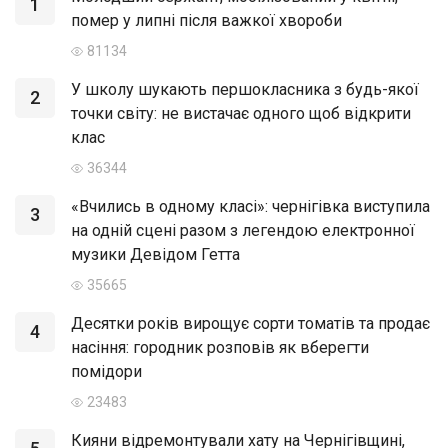
1
помер у липні після важкої хвороби
81134
У школу шукають першокласника з будь-якої
2
точки світу: не вистачає одного щоб відкрити
клас
36344
«Вчились в одному класі»: чернігівка виступила
3
на одній сцені разом з легендою електронної
музики Девідом Гетта
35665
Десятки років вирощує сорти томатів та продає
4
насіння: городник розповів як вберегти
помідори
23483
Кияни відремонтували хату на Чернігівщині,