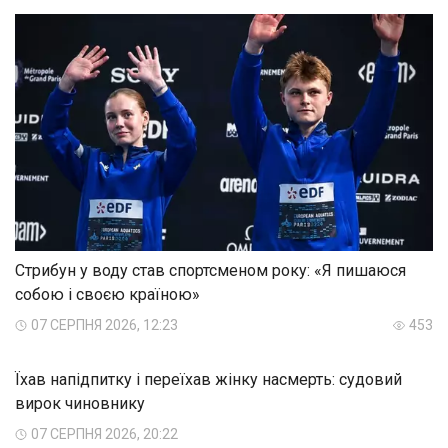
Стрибун у воду став спортсменом року: «Я пишаюся
собою і своєю країною»
07 СЕРПНЯ 2026, 12:23
453
Їхав напідпитку і переїхав жінку насмерть: судовий
вирок чиновнику
07 СЕРПНЯ 2026, 20:22