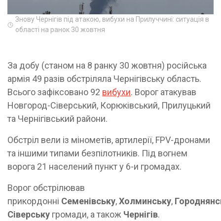
Знову Чернігів під атакою, вибухи на Прилуччині: ситуація в
області на ранок 30 жовтня
За добу (станом на 8 ранку 30 жовтня) російська
армія 49 разів обстріляла Чернігівську область.
Всього зафіксовано 92
вибухи
. Ворог атакував
Новгород-Сіверський, Корюківський, Прилуцький
та Чернігівський райони.
Обстріл вели із мінометів, артилерії, FPV-дронами
та іншими типами безпілотників. Під вогнем
ворога 21 населений пункт у 6-и громадах.
Ворог обстрілював
прикордонні
Семенівську
,
Холминську
,
Городнянс
Сіверську
громади, а також
Чернігів
.