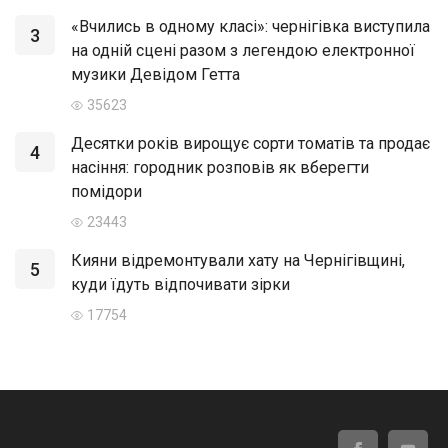
«Вчились в одному класі»: чернігівка виступила
3
на одній сцені разом з легендою електронної
музики Девідом Гетта
35623
Десятки років вирощує сорти томатів та продає
4
насіння: городник розповів як вберегти
помідори
23443
Кияни відремонтували хату на Чернігівщині,
5
куди їдуть відпочивати зірки
17754