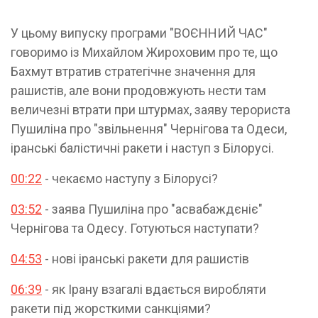
У цьому випуску програми "ВОЄННИЙ ЧАС"
говоримо із Михайлом Жироховим про те, що
Бахмут втратив стратегічне значення для
рашистів, але вони продовжують нести там
величезні втрати при штурмах, заяву терориста
Пушиліна про "звільнення" Чернігова та Одеси,
іранські балістичні ракети і наступ з Білорусі.
00:22
- чекаємо наступу з Білорусі?
03:52
- заява Пушиліна про "асвабаждєніє"
Чернігова та Одесу. Готуються наступати?
04:53
- нові іранські ракети для рашистів
06:39
- як Ірану взагалі вдається виробляти
ракети під жорсткими санкціями?