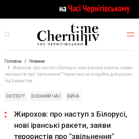
Головна
Новини
Жирохов: про наступ з Білорусі, нові іранські ракети, заяви
терористів про "звільнення" Чернігова і м`ясорубку для росіян
під Бахмутом
ЕКСПЕРТ
ВОЄННИЙ ЧАС
ВІЙНА
Жирохов: про наступ з Білорусі,
нові іранські ракети, заяви
терористів про "звільнення"