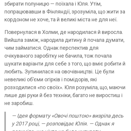
збирати полуницю — поїхала і Юля. Утім,
попрацювавши в Фінляндії, зрозуміла, що жити за
кордоном не хоче, та й великі міста не для неї.
Повернулася в Холми, де народилася й виросла.
Вийшла заміж, народила дитину й почала думати,
чим займатися. Однак перспектив для
очікуваного заробітку не бачила, тож почала
шукати варіанти для себе з того, що вміє робити й
любить. Зупинилася на овочівництві. Це були
невеликі об’єми огірків і помідорів, які
розходилися «по своїх». Юля розуміла, що, маючи
лише дві руки й без техніки, багато не виростиш і
не заробиш.
— Ідея формату «Овочі поштою» визріла десь
у 2017 році, — розповідає Юлія. — Однак я