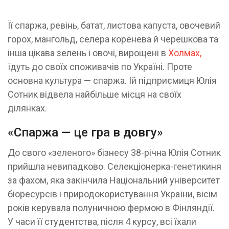
Її спаржа, ревінь, батат, листова капуста, овочевий
горох, мангольд, селера коренева й черешкова та
інша цікава зелень і овочі, вирощені в
Холмах,
їдуть до своїх споживачів по Україні. Проте
основна культура — спаржа. Їй підприємиця Юлія
Сотник відвела найбільше місця на своїх
ділянках.
«Спаржа — це гра в довгу»
До свого «зеленого» бізнесу 38-річна Юлія Сотник
прийшла невипадково. Селекціонерка-генетикиня
за фахом, яка закінчила Національний університет
біоресурсів і природокористування України, вісім
років керувала полуничною фермою в Фінляндії.
У часи її студентства, після 4 курсу, всі їхали