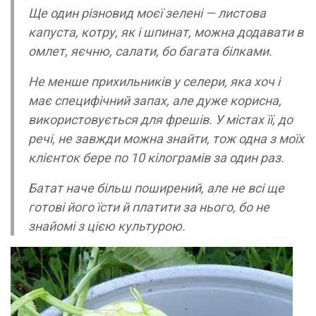
Ще один різновид моєї зелені — листова
капуста, котру, як і шпинат, можна додавати в
омлет, яєчню, салати, бо багата білками.
Не менше прихильників у селери, яка хоч і
має специфічний запах, але дуже корисна,
використовується для фрешів. У містах її, до
речі, не завжди можна знайти, тож одна з моїх
клієнток бере по 10 кілограмів за один раз.
Батат наче більш поширений, але не всі ще
готові його їсти й платити за нього, бо не
знайомі з цією культурою.