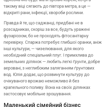
такому віці сягають до півтора метра, а це —
відкриті рани, інфекції, хвороби рослини.
Правда й те, що саджанці, придбані не в
розсадниках, скоріш за все, будуть уражені
фузаріозом, бо не проходять фітосанітарну
перевірку. Спаржа потребує глибшої оранки, аніж
інші культури, — чизелювання, для якого
необхідний спеціальний плуг. І примхлива до
земельних ділянок — любить легкі ґрунти, добре
аеровані, з неглибоким заляганням ґрунтових
вод. Юлія додає, що розвинути культуру до
очікуваного врожаю неможливо й без
крапельного поливу. Вона на своїх ділянках
застосовує мобільне зрошування.
Маленький сімейний бізнес