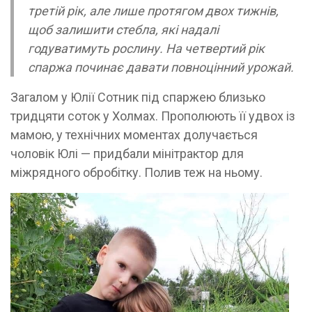
третій рік, але лише протягом двох тижнів,
щоб залишити стебла, які надалі
годуватимуть рослину. На четвертий рік
спаржа починає давати повноцінний урожай.
Загалом у Юлії Сотник під спаржею близько
тридцяти соток у Холмах. Прополюють її удвох із
мамою, у технічних моментах долучається
чоловік Юлі — придбали мінітрактор для
міжрядного обробітку. Полив теж на ньому.