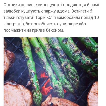
Сотники не лише вирощують і продають, а й самі
залюбки куштують спаржу вдома. Встигати б
тільки готувати! Торік Юлія заморозила понад 10
кілограмів, бо полюбляють супи-пюре або
посмажити на грилі з беконом.