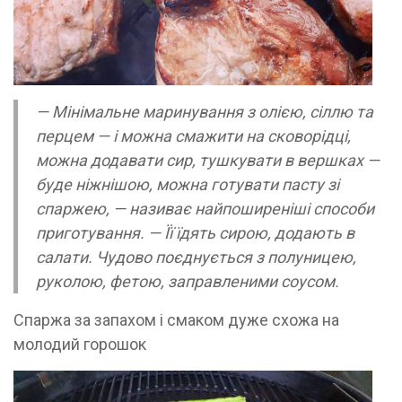
— Мінімальне маринування з олією, сіллю та
перцем — і можна смажити на сковорідці,
можна додавати сир, тушкувати в вершках —
буде ніжнішою, можна готувати пасту зі
спаржею, — називає найпоширеніші способи
приготування. — Її їдять сирою, додають в
салати. Чудово поєднується з полуницею,
руколою, фетою, заправленими соусом.
Спаржа за запахом і смаком дуже схожа на
молодий горошок