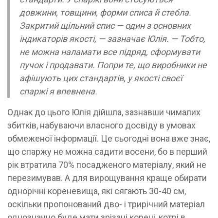
довжини, товщини, форми списа й стебла.
Закритий щільний спис — один з основних
індикаторів якості, — зазначає Юлія. — Тобто,
не можна наламати все підряд, сформувати
пучок і продавати. Попри те, що виробники не
афішують цих стандартів, у якості своєї
спаржі я впевнена.
Однак до цього Юлія дійшла, зазнавши чималих
збитків, набуваючи власного досвіду в умовах
обмеженої інформації. Це сьогодні вона вже знає,
що спаржу не можна садити восени, бо в перший
рік втратила 70% посадженого матеріалу, який не
перезимував. А для вирощування краще обирати
однорічні кореневища, які сягають 30-40 см,
оскільки пропонований дво- і трирічний матеріал
однозначно буде мати зрізані корені, котрі в