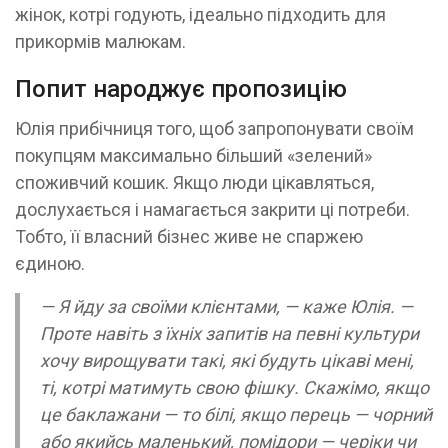
жінок, котрі годують, ідеально підходить для
прикормів малюкам.
Попит народжує пропозицію
Юлія прибічниця того, щоб запропонувати своїм
покупцям максимально більший «зелений»
споживчий кошик. Якщо люди цікавляться,
дослухається і намагається закрити ці потреби.
Тобто, її власний бізнес живе не спаржею
єдиною.
— Я йду за своїми клієнтами, — каже Юлія. —
Проте навіть з їхніх запитів на певні культури
хочу вирощувати такі, які будуть цікаві мені,
ті, котрі матимуть свою фішку. Скажімо, якщо
це баклажани — то білі, якщо перець — чорний
або якийсь маленький, помідори — черіки чи