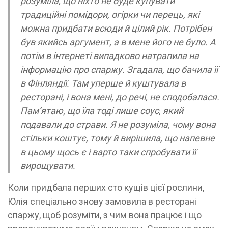
розуміла, що ніхто не буде купувати
традиційні помідори, огірки чи перець, які
можна придбати всюди й цілий рік. Потрібен
був якийсь аргумент, а в мене його не було. А
потім в інтернеті випадково натрапила на
інформацію про спаржу. Згадала, що бачила її
в Фінляндії. Там уперше й куштувала в
ресторані, і вона мені, до речі, не сподобалася.
Пам’ятаю, що їла тоді лише соус, який
подавали до страви. Я не розуміла, чому вона
стільки коштує, тому й вирішила, що напевне
в цьому щось є і варто таки спробувати її
вирощувати.
Коли придбала перших сто кущів цієї рослини,
Юлія спеціально знову замовила в ресторані
спаржу, щоб розуміти, з чим вона працює і що