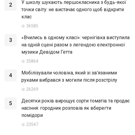
У школу шукають першокласника з будь-якої
2
точки світу: не вистачає одного щоб відкрити
клас
36585
«Вчились в одному класі»: чернігівка виступила
3
на одній сцені разом з легендою електронної
музики Девідом Гетта
35864
Мобілізували чоловіка, який зі зв’язаними
4
руками вибрався з могили після розстрілу
26269
Десятки років вирощує сорти томатів та продає
5
насіння: городник розповів як вберегти
помідори
23547