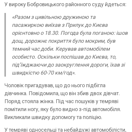
У вироку Бобровицького районного суду йдеться:
«Разом з цивільною дружиною та
пасажиркою виїхав з Прилук до Києва
орієнтовно о 18.30. Погода була поганою: ішов
дощ, дорожнє покриття було мокрим, був
темний час доби. Керував автомобілем
особисто. Оскільки поспішав до Києва, то,
під’їжджаючи до заокруглення дороги, їхав зі
швидкістю 60-70 км/год».
Чоловік пригадував, що до нього підбігла
дівчинка. Повідомила, що він збив двох дівчат.
Поряд стояла жінка. Під час пошуків у темряві
помітили ногу, яку було видно з-під автомобіля.
Викликали швидку допомогу та поліцію.
У темряві односельці та небайдужі автомобілісти,