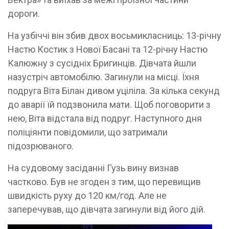
дороги.
На узбіччі він збив двох восьмикласниць: 13-річну
Настю Костик з Нової Басані та 12-річну Настю
Калюжну з сусідніх Бригинців. Дівчата йшли
назустріч автомобілю. Загинули на місці. Їхня
подруга Віта Білан дивом уціліла. За кілька секунд
до аварії їй подзвонила мати. Щоб поговорити з
нею, Віта відстала від подруг. Наступного дня
поліціянти повідомили, що затримали
підозрюваного.
На судовому засіданні Гузь вину визнав
частково. Був не згоден з тим, що перевищив
швидкість руху до 120 км/год. Але не
заперечував, що дівчата загинули від його дій.