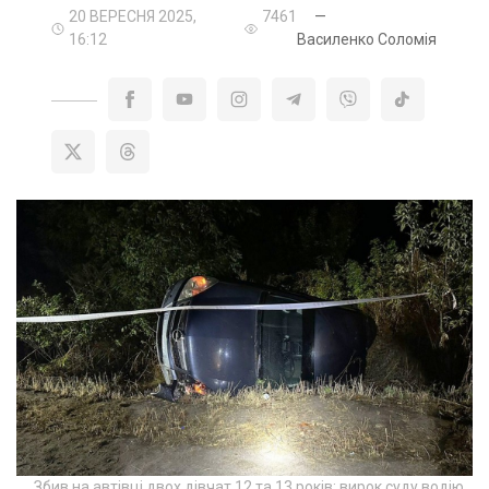
20 ВЕРЕСНЯ 2025,
7461
—
16:12
Василенко Соломія
Збив на автівці двох дівчат 12 та 13 років: вирок суду водію