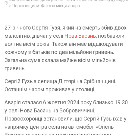
з Чернігівщини. Фото із місця аварії
27-річного Сергія Гузя, який на смерть збив двох
малолітніх дівчат у селі
Нова Басань
, позбавили
волі на вісім років. Також він має відшкодувати
кожному з батьків по два мільйони гривень.
Загальна сума склала майже вісім мільйонів
гривень.
Сергій Гузь з селища Дігтярі на Срібнянщині.
Останнім часом проживав у столиці.
Аварія сталася 6 жовтня 2024 року близько 19.30
у селі Нова Басань на Бобровиччині.
Правоохоронці встановили, що Сергій Гузь їхав у
напрямку центра села на автомобілі «Опель
Вектра» та виїхав за межі проїзної частини