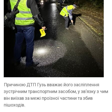
Причиною ДТП Гузь вважає його засліплення
зустрічним транспортним засобом, у зв’язку з чим
він виїхав за межі проїзної частини та збив
пішоходів.