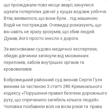
що проїжджали повз місце аварії, кинулися
шукати потерпілих дівчат у кущах вздовж узбіччя.
Втім, виявилося, що вони були... під машиною.
Водій не постраждав. Очевидці розказують, що
він навіть не зразу зрозумів, що збив людей.
Думав, його просто знесло з дороги.
За висновками судово-медичної експертизи,
обидві дівчинки загинули від множинних
переломів, забоїв внутрішніх органів та
крововиливів.
Бобровицький районний суд визнав Сергія Гузя
винним за частиною 3 статті 286 Кримінального
кодексу «Порушення правил безпеки дорожнього
руху, що спричинило загибель кількох людей».
Чоловіка позбавили волі на вісім років та права