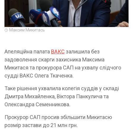
Максим Микитась
Апеляційна палата
ВАКС
залишила без
задоволення скарги захисника Максима
Микитася та прокурора САП на ухвалу слідчого
судді ВАКС Олега Ткаченка.
Таке рішення ухвалила колегія суддів у складі
Дмитра Михайленка, Віктора Панкулича та
Олександра Семенникова.
Прокурор САП просив збільшити Микитасю
розмір застави до 21 млн грн.