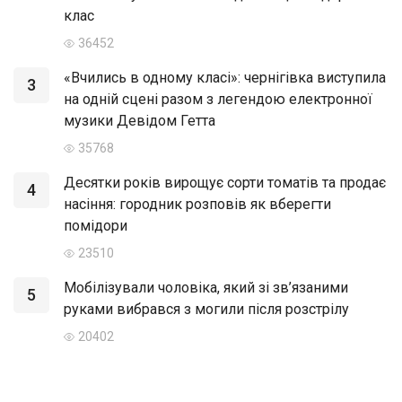
клас
36452
«Вчились в одному класі»: чернігівка виступила
3
на одній сцені разом з легендою електронної
музики Девідом Гетта
35768
Десятки років вирощує сорти томатів та продає
4
насіння: городник розповів як вберегти
помідори
23510
Мобілізували чоловіка, який зі зв’язаними
5
руками вибрався з могили після розстрілу
20402