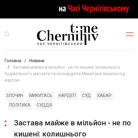
Головна
Новини
Застава майже в мільйон - не по кишені: колишнього
будівельного магната та екснардепа Микитася лишили під
вартою
ЗЛОЧИН
МИКИТАСЬ
НАРДЕП
СУД
ХАБАР
ПОЛІТИКА
СУДДЯ
Застава майже в мільйон - не по
кишені: колишнього