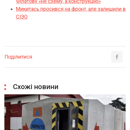
Філатову «не схему, а конструкцію»
​Микитась просився на фронт, але залишили в
СІЗО
Поділитися
Схожі новини