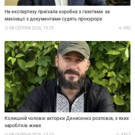
На експертизу приїхала коробка з газетами: за
махінації з документами судять прокурора
08 СЕРПНЯ 2026, 19:29
495
Колишній чоловік акторки Денисенко розповів, з яких
заробітків живе
08 СЕРПНЯ 2026, 17:27
4357