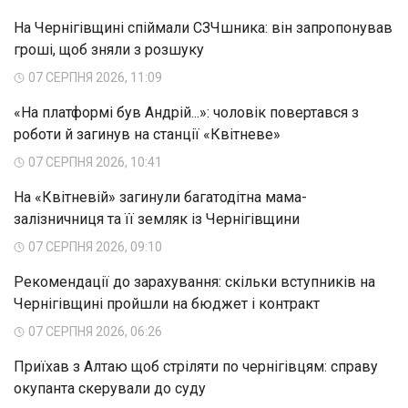
На Чернігівщині спіймали СЗЧшника: він запропонував
гроші, щоб зняли з розшуку
07 СЕРПНЯ 2026, 11:09
«На платформі був Андрій...»: чоловік повертався з
роботи й загинув на станції «Квітневе»
07 СЕРПНЯ 2026, 10:41
На «Квітневій» загинули багатодітна мама-
залізничниця та її земляк із Чернігівщини
07 СЕРПНЯ 2026, 09:10
Рекомендації до зарахування: скільки вступників на
Чернігівщині пройшли на бюджет і контракт
07 СЕРПНЯ 2026, 06:26
Приїхав з Алтаю щоб стріляти по чернігівцям: справу
окупанта скерували до суду