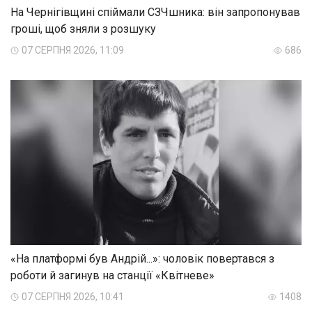
На Чернігівщині спіймали СЗЧшника: він запропонував
гроші, щоб зняли з розшуку
07 СЕРПНЯ 2026, 11:09
686
«На платформі був Андрій...»: чоловік повертався з
роботи й загинув на станції «Квітневе»
07 СЕРПНЯ 2026, 10:41
1408