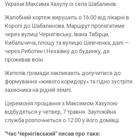
України Максима Хахулу із села Шабалинів.
Жалобний кортеж вирушить о 16:00 від лікарні в
Коропі до Шабалинова. Маршрут пролягатиме
через вулиці Чернігівську, Івана Табірци,
Кибальчича, площу та вулицю Шевченка, далі —
через Риботин і Нехаївку до будинку, де
проживав воїн.
Жителів громади закликають долучитися до
формування «живого коридору» та гідно зустріти
захисника на рідній землі.
Церемонія прощання з Максимом Хахулою
відбудеться у четвер, 7 травня. Заупокійна
служба розпочнеться о 12:00 у його домівці.
"Час Чернігівський" писав про таке: