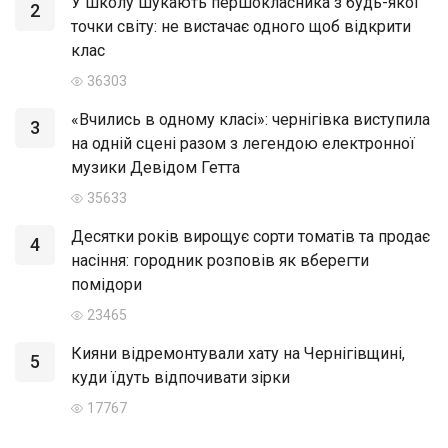
У школу шукають першокласника з будь-якої
2
точки світу: не вистачає одного щоб відкрити
клас
36303
«Вчились в одному класі»: чернігівка виступила
3
на одній сцені разом з легендою електронної
музики Девідом Гетта
35633
Десятки років вирощує сорти томатів та продає
4
насіння: городник розповів як вберегти
помідори
23465
Кияни відремонтували хату на Чернігівщині,
5
куди їдуть відпочивати зірки
17767