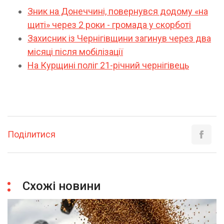
Зник на Донеччині, повернувся додому «на
щиті» через 2 роки - громада у скорботі
Захисник із Чернігівщини загинув через два
місяці після мобілізації
На Курщині поліг 21-річний чернігівець
Поділитися
Схожі новини