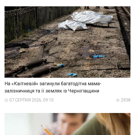
На «Квітневій» загинули багатодітна мама-
залізничниця та її земляк із Чернігівщини
07 СЕРПНЯ 2026, 09:10
2938