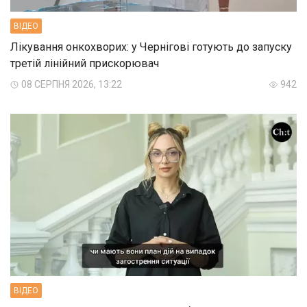
ВIДЕО
Лікування онкохворих: у Чернігові готують до запуску
третій лінійний прискорювач
08 СЕРПНЯ 2026, 13:22
942
ВIДЕО