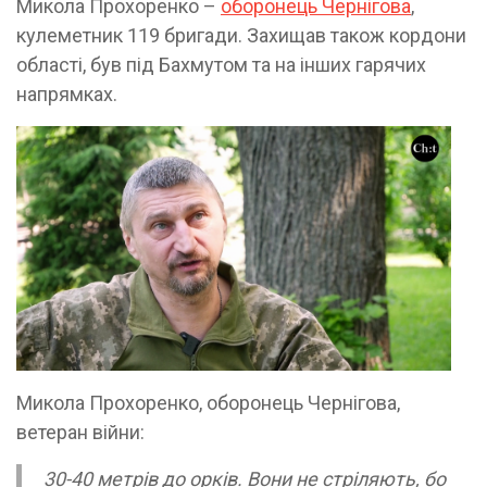
Микола Прохоренко –
оборонець Чернігова
,
кулеметник 119 бригади. Захищав також кордони
області, був під Бахмутом та на інших гарячих
напрямках.
Микола Прохоренко, оборонець Чернігова,
ветеран війни:
30-40 метрів до орків. Вони не стріляють, бо