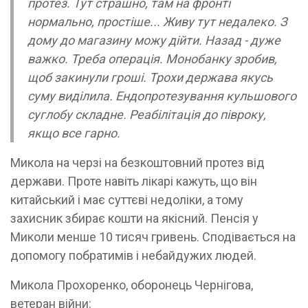
протез. Тут страшно, там на фронті
нормально, простіше... Живу тут недалеко. З
дому до магазину можу дійти. Назад - дуже
важко. Треба операція. Монобанку зробив,
щоб закинули гроші. Трохи держава якусь
суму виділила. Ендопротезування кульшового
суглобу складне. Реабілітація до півроку,
якщо все гарно.
Микола на черзі на безкоштовний протез від
держави. Проте навіть лікарі кажуть, що він
китайський і має суттєві недоліки, а тому
захисник збирає кошти на якісний. Пенсія у
Миколи менше 10 тисяч гривень. Сподівається на
допомогу побратимів і небайдужих людей.
Микола Прохоренко, оборонець Чернігова,
ветеран війни: