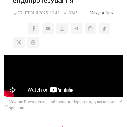
ендопротезування
07 ЧЕРВНЯ 2025, 10:42
3345
—
Михуля Юрій
Микола Прохоренко – оборонець Чернігова, кулеметник 119
бригади.