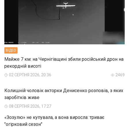
ВIДЕО
Майже 7 км: на Чернігівщині збили російський дрон на
рекордній висоті
02 СЕРПНЯ 2026, 20:36
2469
Колишній чоловік акторки Денисенко розповів, з яких
заробітків живе
08 СЕРПНЯ 2026, 17:27
«Зозулю» не купувала, а вона виросла: триває
"огірковий сезон"