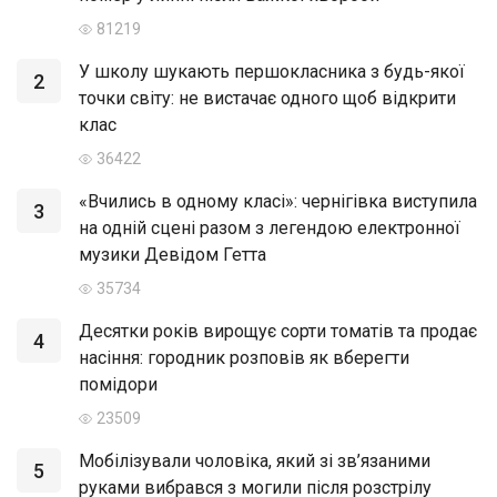
81219
У школу шукають першокласника з будь-якої
2
точки світу: не вистачає одного щоб відкрити
клас
36422
«Вчились в одному класі»: чернігівка виступила
3
на одній сцені разом з легендою електронної
музики Девідом Гетта
35734
Десятки років вирощує сорти томатів та продає
4
насіння: городник розповів як вберегти
помідори
23509
Мобілізували чоловіка, який зі зв’язаними
5
руками вибрався з могили після розстрілу