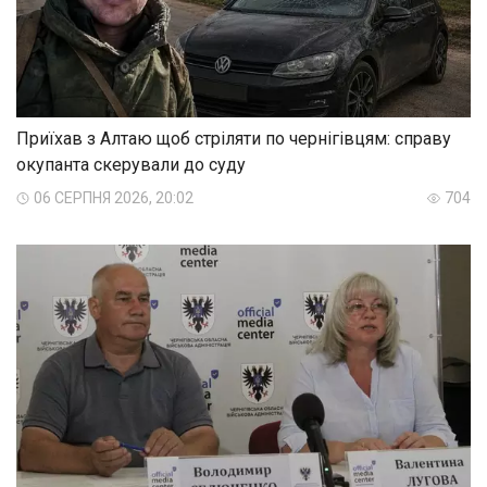
Приїхав з Алтаю щоб стріляти по чернігівцям: справу
окупанта скерували до суду
06 СЕРПНЯ 2026, 20:02
704