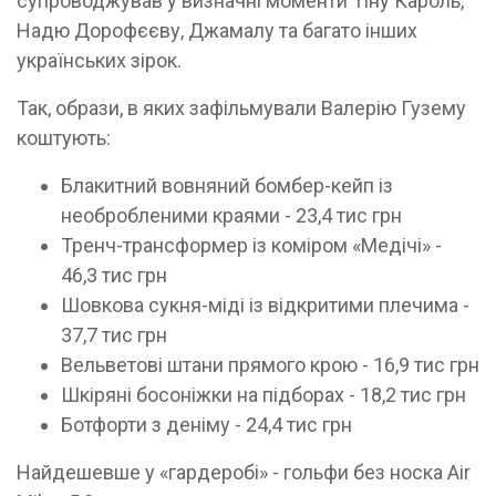
супроводжував у визначні моменти Тіну Кароль,
Надю Дорофєєву, Джамалу та багато інших
українських зірок.
Так, образи, в яких зафільмували Валерію Гузему
коштують:
Блакитний вовняний бомбер-кейп із
необробленими краями - 23,4 тис грн
Тренч-трансформер із коміром «Медічі» -
46,3 тис грн
Шовкова сукня-міді із відкритими плечима -
37,7 тис грн
Вельветові штани прямого крою - 16,9 тис грн
Шкіряні босоніжки на підборах - 18,2 тис грн
Ботфорти з деніму - 24,4 тис грн
Найдешевше у «гардеробі» - гольфи без носка Air