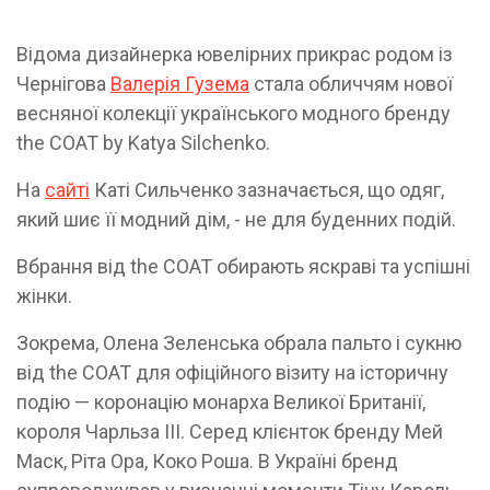
Відома дизайнерка ювелірних прикрас родом із
Чернігова
Валерія Гузема
стала обличчям нової
весняної колекції українського модного бренду
the COAT by Katya Silchenko.
На
сайті
Каті Сильченко зазначається, що одяг,
який шиє її модний дім, - не для буденних подій.
Вбрання від the COAT обирають яскраві та успішні
жінки.
Зокрема, Олена Зеленська обрала пальто і сукню
від the COAT для офіційного візиту на історичну
подію — коронацію монарха Великої Британії,
короля Чарльза ІІІ. Серед клієнток бренду Мей
Маск, Ріта Ора, Коко Роша. В Україні бренд