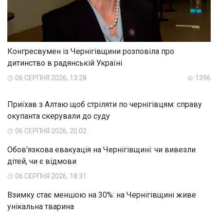
Конгресвумен із Чернігівщини розповіла про
дитинство в радянській Україні
06 СЕРПНЯ 2026, 13:28
1396
Приїхав з Алтаю щоб стріляти по чернігівцям: справу
окупанта скерували до суду
06 СЕРПНЯ 2026, 20:02
Обов'язкова евакуація на Чернігівщині: чи вивезли
дітей, чи є відмови
06 СЕРПНЯ 2026, 18:31
Взимку стає меншою на 30%: на Чернігівщині живе
унікальна тварина