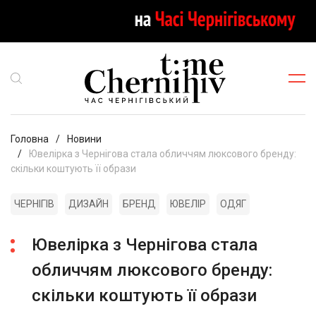
Головна
Новини
Ювелірка з Чернігова стала обличчям люксового бренду:
скільки коштують її образи
ЧЕРНІГІВ
ДИЗАЙН
БРЕНД
ЮВЕЛІР
ОДЯГ
Ювелірка з Чернігова стала
обличчям люксового бренду:
скільки коштують її образи