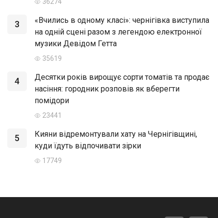
36274
«Вчились в одному класі»: чернігівка виступила
3
на одній сцені разом з легендою електронної
музики Девідом Гетта
35619
Десятки років вирощує сорти томатів та продає
4
насіння: городник розповів як вберегти
помідори
23441
Кияни відремонтували хату на Чернігівщині,
5
куди їдуть відпочивати зірки
17749