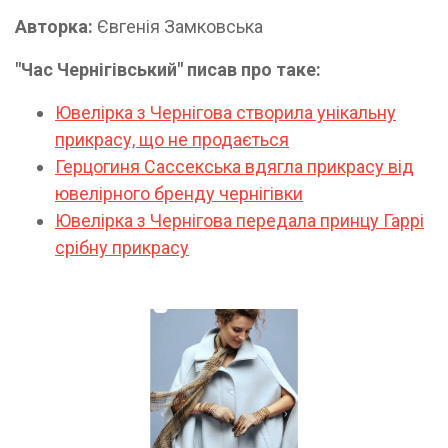
Авторка:
Євгенія Замковська
"Час Чернігівський" писав про таке:
Ювелірка з Чернігова створила унікальну
прикрасу, що не продається
Герцогиня Сассекська вдягла прикрасу від
ювелірного бренду чернігівки
Ювелірка з Чернігова передала принцу Гаррі
срібну прикрасу