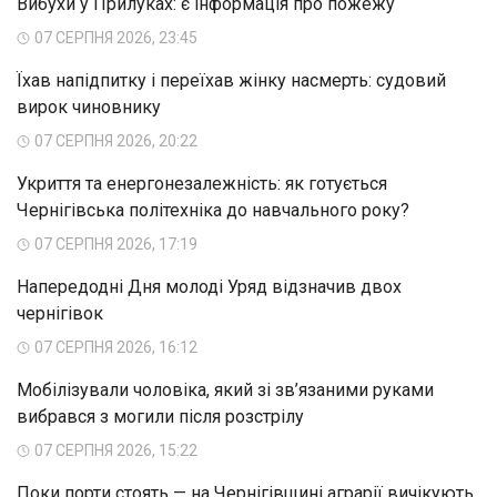
Вибухи у Прилуках: є інформація про пожежу
07 СЕРПНЯ 2026, 23:45
Їхав напідпитку і переїхав жінку насмерть: судовий
вирок чиновнику
07 СЕРПНЯ 2026, 20:22
Укриття та енергонезалежність: як готується
Чернігівська політехніка до навчального року?
07 СЕРПНЯ 2026, 17:19
Напередодні Дня молоді Уряд відзначив двох
чернігівок
07 СЕРПНЯ 2026, 16:12
Мобілізували чоловіка, який зі зв’язаними руками
вибрався з могили після розстрілу
07 СЕРПНЯ 2026, 15:22
Поки порти стоять — на Чернігівщині аграрії вичікують