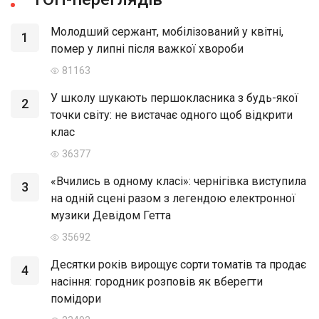
Молодший сержант, мобілізований у квітні,
1
помер у липні після важкої хвороби
81163
У школу шукають першокласника з будь-якої
2
точки світу: не вистачає одного щоб відкрити
клас
36377
«Вчились в одному класі»: чернігівка виступила
3
на одній сцені разом з легендою електронної
музики Девідом Гетта
35692
Десятки років вирощує сорти томатів та продає
4
насіння: городник розповів як вберегти
помідори