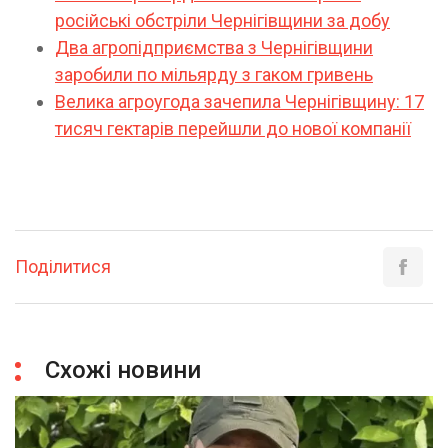
російські обстріли Чернігівщини за добу
Два агропідприємства з Чернігівщини
заробили по мільярду з гаком гривень
Велика агроугода зачепила Чернігівщину: 17
тисяч гектарів перейшли до нової компанії
Поділитися
Схожі новини