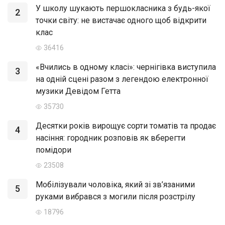
У школу шукають першокласника з будь-якої
2
точки світу: не вистачає одного щоб відкрити
клас
36416
«Вчились в одному класі»: чернігівка виступила
3
на одній сцені разом з легендою електронної
музики Девідом Гетта
35730
Десятки років вирощує сорти томатів та продає
4
насіння: городник розповів як вберегти
помідори
23508
Мобілізували чоловіка, який зі зв’язаними
5
руками вибрався з могили після розстрілу
18796