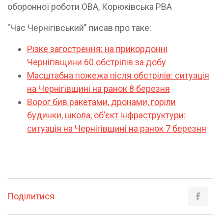
оборонної роботи ОВА, Корюківська РВА
"Час Чернігівський" писав про таке:
Різке загострення: на прикордонні
Чернігівщини 60 обстрілів за добу
Масштабна пожежа після обстрілів: ситуація
на Чернігівщині на ранок 8 березня
Ворог бив ракетами, дронами, горіли
будинки, школа, обʼєкт інфраструктури:
ситуація на Чернігівщині на ранок 7 березня
Поділитися