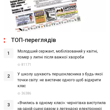
ТОП-переглядів
Молодший сержант, мобілізований у квітні,
1
помер у липні після важкої хвороби
81171
У школу шукають першокласника з будь-якої
2
точки світу: не вистачає одного щоб відкрити
клас
36386
«Вчились в одному класі»: чернігівка виступила
3
на одній сцені разом з легендою електронної