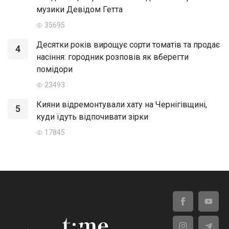
музики Девідом Гетта
35695
Десятки років вирощує сорти томатів та продає
4
насіння: городник розповів як вберегти
помідори
23493
Кияни відремонтували хату на Чернігівщині,
5
куди їдуть відпочивати зірки
17845