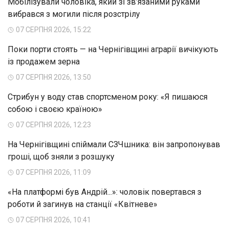
Мобілізували чоловіка, який зі зв’язаними руками
вибрався з могили після розстрілу
07 СЕРПНЯ 2026, 15:22
Поки порти стоять — на Чернігівщині аграрії вичікують
із продажем зерна
07 СЕРПНЯ 2026, 13:50
Стрибун у воду став спортсменом року: «Я пишаюся
собою і своєю країною»
07 СЕРПНЯ 2026, 12:23
На Чернігівщині спіймали СЗЧшника: він запропонував
гроші, щоб зняли з розшуку
07 СЕРПНЯ 2026, 11:09
«На платформі був Андрій...»: чоловік повертався з
роботи й загинув на станції «Квітневе»
07 СЕРПНЯ 2026, 10:41