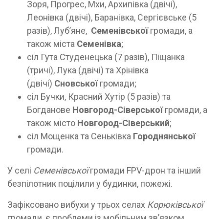
Зоря, Прогрес, Мхи, Архипівка (двічі),
Леонівка (двічі), Баранівка, Сергієвське (5
разів), Лубʼяне,
Семенівської
громади, а
також міста
Семенівка
;
сіл Гута Студенецька (7 разів), Піщанка
(тричі), Лука (двічі) та Хрінівка
(двічі)
Сновської
громади;
сіл Бучки, Красний Хутір (5 разів) та
Богданове
Новгород-Сіверської
громади, а
також місто
Новгород-Сіверський
;
сіл Мощенка та Сеньківка
Городнянської
громади.
У селі
Семенівської
громади FPV-дрон та інший
безпілотник поцілили у будинки, пожежі.
Зафіксовано вибухи у трьох селах
Корюківської
громади, є проблеми із мобільним звʼязком.