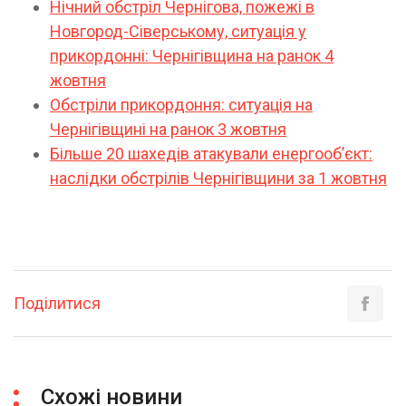
Нічний обстріл Чернігова, пожежі в
Новгород-Сіверському, ситуація у
прикордонні: Чернігівщина на ранок 4
жовтня
Обстріли прикордоння: ситуація на
Чернігівщині на ранок 3 жовтня
Більше 20 шахедів атакували енергообʼєкт:
наслідки обстрілів Чернігівщини за 1 жовтня
Поділитися
Схожі новини