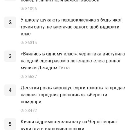
81096
У школу шукають першокласника з будь-якої
2
точки світу: не вистачає одного щоб відкрити
клас
36315
«Вчились в одному класі»: чернігівка виступила
3
на одній сцені разом з легендою електронної
музики Девідом Гетта
35637
Десятки років вирощує сорти томатів та продає
4
насіння: городник розповів як вберегти
помідори
23472
Кияни відремонтували хату на Чернігівщині,
5
куди їдуть відпочивати зірки