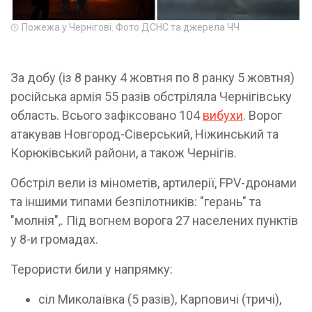
Пожежа у Чернігові. Фото ДСНС та джерела ЧЧ
За добу (із 8 ранку 4 жовтня по 8 ранку 5 жовтня)
російська армія 55 разів обстріляла Чернігівську
область. Всього зафіксовано 104
вибухи
. Ворог
атакував Новгород-Сіверський, Ніжинський та
Корюківський райони, а також Чернігів.
Обстріл вели із мінометів, артилерії, FPV-дронами
та іншими типами безпілотників: "герань" та
"молнія",. Під вогнем ворога 27 населених пунктів
у 8-и громадах.
Терористи били у напрямку:
сіл Миколаївка (5 разів), Карповичі (тричі),