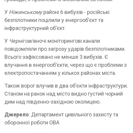
У
Ніжинському
районі 6 вибухів - російські
безпілотники поцілили у енергообʼєкт та
інфраструктурний обʼєкт.
У
Чернігові
вночі моніторингові канали
повідомляли про загрозу ударів безпілотниками.
Всього зафіксовано не менше 3 вибухів. Є
влучання в енергообʼєкти, через що є проблеми з
електропостачанням у кількох районах міста.
Також ворог влучив в два обʼєкти інфраструктури.
Станом на ранок над місто видно густий чорний
дим над південно-західною околицею.
Джерело
: Департамент цивільного захисту та
оборонної роботи ОВА