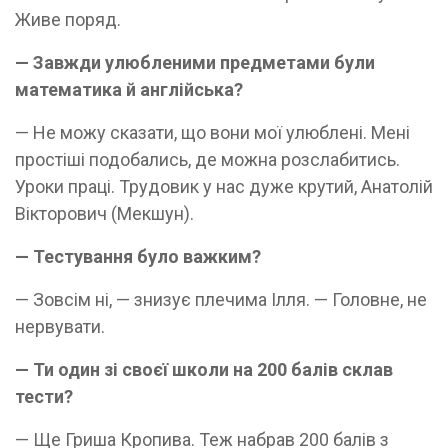
Живе поряд.
— Завжди улюбленими предметами були
математика й англійська?
— Не можу сказати, що вони мої улюблені. Мені
простіші подобались, де можна розслабитись.
Уроки праці. Трудовик у нас дуже крутий, Анатолій
Вікторович (Мекшун).
— Тестування було важким?
— Зовсім ні, — знизує плечима Ілля. — Головне, не
нервувати.
— Ти один зі своєї школи на 200 балів склав
тести?
— Ще Гриша Кропива. Теж набрав 200 балів з