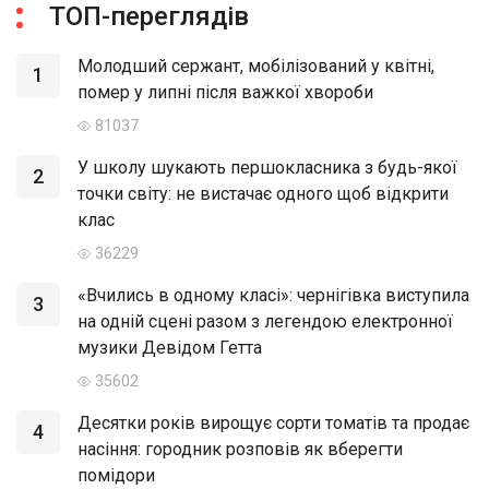
ТОП-переглядів
Молодший сержант, мобілізований у квітні,
1
помер у липні після важкої хвороби
81037
У школу шукають першокласника з будь-якої
2
точки світу: не вистачає одного щоб відкрити
клас
36229
«Вчились в одному класі»: чернігівка виступила
3
на одній сцені разом з легендою електронної
музики Девідом Гетта
35602
Десятки років вирощує сорти томатів та продає
4
насіння: городник розповів як вберегти
помідори