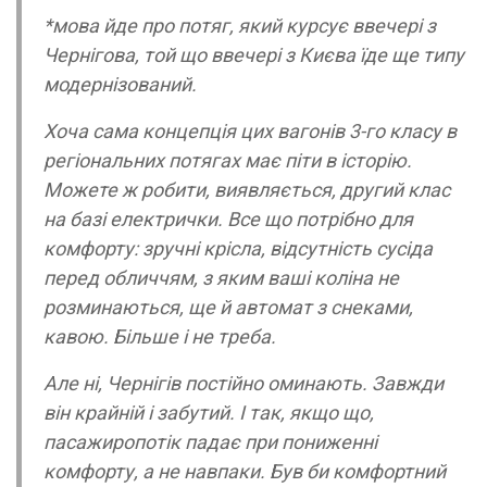
*мова йде про потяг, який курсує ввечері з
Чернігова, той що ввечері з Києва їде ще типу
модернізований.
Хоча сама концепція цих вагонів 3-го класу в
регіональних потягах має піти в історію.
Можете ж робити, виявляється, другий клас
на базі електрички. Все що потрібно для
комфорту: зручні крісла, відсутність сусіда
перед обличчям, з яким ваші коліна не
розминаються, ще й автомат з снеками,
кавою. Більше і не треба.
Але ні, Чернігів постійно оминають. Завжди
він крайній і забутий. І так, якщо що,
пасажиропотік падає при пониженні
комфорту, а не навпаки. Був би комфортний