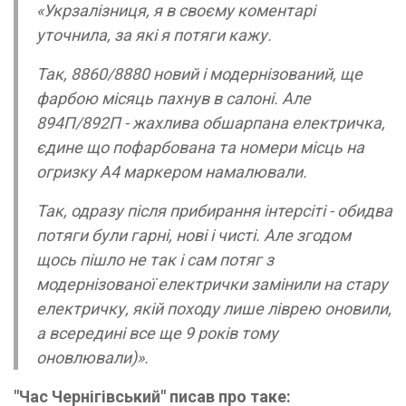
«Укрзалізниця, я в своєму коментарі
уточнила, за які я потяги кажу.
Так, 8860/8880 новий і модернізований, ще
фарбою місяць пахнув в салоні. Але
894П/892П - жахлива обшарпана електричка,
єдине що пофарбована та номери місць на
огризку А4 маркером намалювали.
Так, одразу після прибирання інтерсіті - обидва
потяги були гарні, нові і чисті. Але згодом
щось пішло не так і сам потяг з
модернізованої електрички замінили на стару
електричку, якій походу лише ліврею оновили,
а всередині все ще 9 років тому
оновлювали)».
"Час Чернігівський" писав про таке: