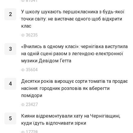
81041
У школу шукають першокласника з будь-якої
2
точки світу: не вистачає одного щоб відкрити
клас
36235
«Вчились в одному класі»: чернігівка виступила
3
на одній сцені разом з легендою електронної
музики Девідом Гетта
35604
Десятки років вирощує сорти томатів та продає
4
насіння: городник розповів як вберегти
помідори
23427
Кияни відремонтували хату на Чернігівщині,
5
куди їдуть відпочивати зірки
17728