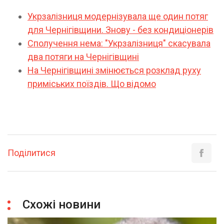
Укрзалізниця модернізувала ще один потяг
для Чернігівщини. Знову - без кондиціонерів
Сполучення нема: "Укрзалізниця" скасувала
два потяги на Чернігівщині
На Чернігівщині змінюється розклад руху
приміських поїздів. Що відомо
Поділитися
Схожі новини