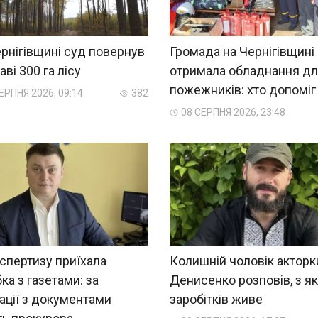
рнігівщині суд повернув
Громада на Чернігівщині
ві 300 га лісу
отримала обладнання д
пожежників: хто допоміг
ЕРПНЯ 2026, 09:14
382
08 СЕРПНЯ 2026, 23:48
спертизу приїхала
Колишній чоловік акторк
ка з газетами: за
Денисенко розповів, з я
ації з документами
заробітків живе