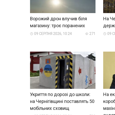
Ворожий дрон влучив біля
На Че
магазину: троє поранених
держа
09 СЕРПНЯ 2026, 10:24
271
09 С
Укриття по дорозі до школи:
На ек
на Чернігівщині поставлять 50
короб
мобільних сховищ
махін