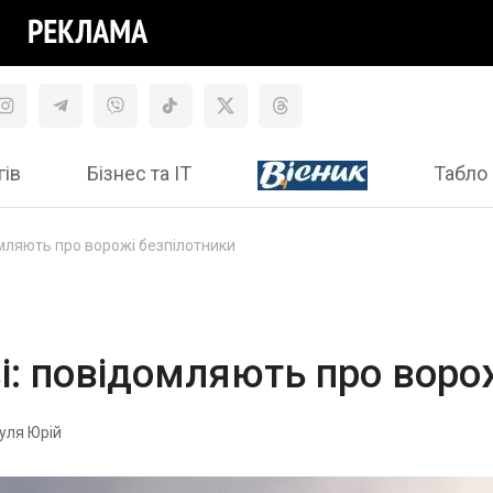
гів
Бізнес та ІТ
Табло 
омляють про ворожі безпілотники
ві: повідомляють про воро
уля Юрій