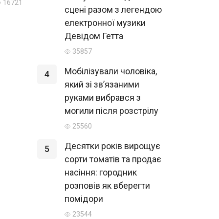
16721
сцені разом з легендою
електронної музики
Девідом Гетта
35857
Мобілізували чоловіка,
4
який зі зв’язаними
руками вибрався з
могили після розстрілу
25560
Десятки років вирощує
5
сорти томатів та продає
насіння: городник
розповів як вберегти
помідори
23544