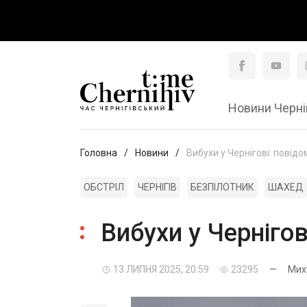
Новини Черні
Головна
Новини
Вибухи у Чернігові: повід
ОБСТРІЛ
ЧЕРНІГІВ
БЕЗПІЛОТНИК
ШАХЕД
Вибухи у Черніго
13 ЛИПНЯ 2025, 20:59
23295
—
Мих