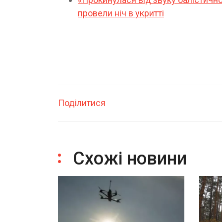
провели ніч в укритті
Поділитися
Схожі новини