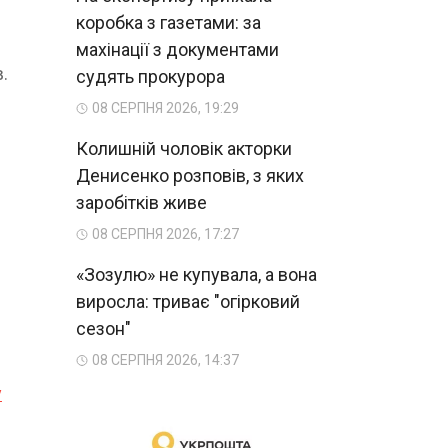
коробка з газетами: за
махінації з документами
.
судять прокурора
08 СЕРПНЯ 2026, 19:29
Колишній чоловік акторки
Денисенко розповів, з яких
заробітків живе
08 СЕРПНЯ 2026, 17:27
«Зозулю» не купувала, а вона
виросла: триває "огірковий
сезон"
08 СЕРПНЯ 2026, 14:37
у