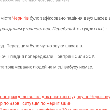
ро ворожі безпілотники. Фото ілюстративне
 міста
Чернігів
було зафіксовано падіння двух шахедів
траждалим уточнюється. Перебувайте в укриттях", -
од. Перед цим було чутно звуки шахедів.
вночі і півдня попереджали Повітряні Сили ЗСУ.
та травмованих людей на місці вибуху немає.
 постраждало внаслідок ракетного удару по Чернігов
р по Варві: ситуація по Чернігівщині
ї ракети»: модель-чернігівка з 10-місячною донькою