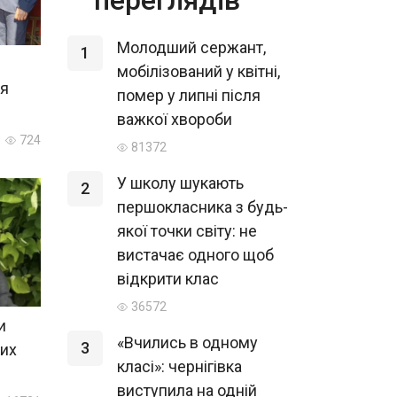
Молодший сержант,
1
мобілізований у квітні,
ля
помер у липні після
важкої хвороби
724
81372
У школу шукають
2
першокласника з будь-
якої точки світу: не
вистачає одного щоб
відкрити клас
36572
и
«Вчились в одному
3
ких
класі»: чернігівка
виступила на одній