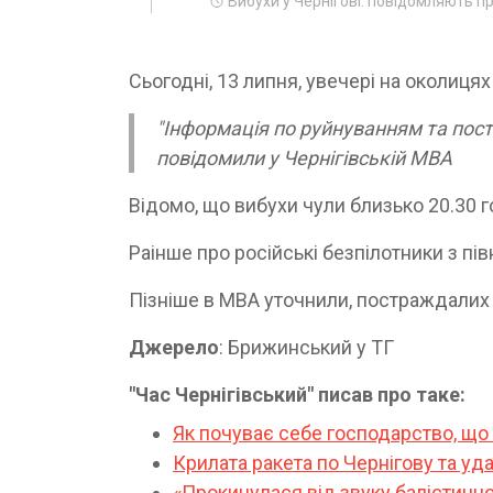
Вибухи у Чернігові: повідомляють п
Сьогодні, 13 липня, увечері на околицях
"Інформація по руйнуванням та пос
повідомили у Чернігівській МВА
Відомо, що вибухи чули близько 20.30 г
Раінше про російські безпілотники з пі
Пізніше в МВА уточнили, постраждалих 
Джерело
: Брижинський у ТГ
"Час Чернігівський" писав про таке:
Як почуває себе господарство, що
Крилата ракета по Чернігову та уда
«Прокинулася від звуку балістично