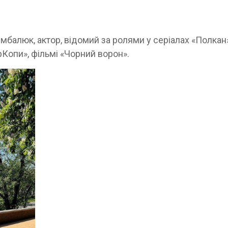
мбалюк, актор, відомий за ролями у серіалах «Полкан»
рКопи», фільмі «Чорний ворон».