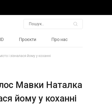
ID
Проєкти
Про нас
сто і зізналася йому у коханні
олос Мавки Наталка
ася йому у коханні