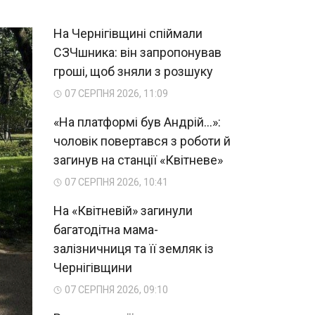
На Чернігівщині спіймали
СЗЧшника: він запропонував
гроші, щоб зняли з розшуку
07 СЕРПНЯ 2026, 11:09
«На платформі був Андрій...»:
чоловік повертався з роботи й
загинув на станції «Квітневе»
07 СЕРПНЯ 2026, 10:41
На «Квітневій» загинули
багатодітна мама-
залізничниця та її земляк із
Чернігівщини
07 СЕРПНЯ 2026, 09:10