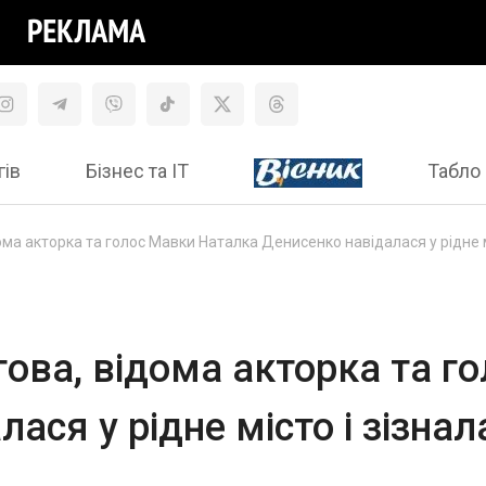
гів
Бізнес та ІТ
Табло 
ма акторка та голос Мавки Наталка Денисенко навідалася у рідне мі
ова, відома акторка та г
ася у рідне місто і зізнал