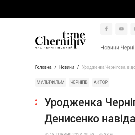
Новини Черні
Головна
Новини
Уродженка Чернігова, відо
МУЛЬТФІЛЬМ
ЧЕРНІГІВ
АКТОР
Уродженка Черніг
Денисенко навідал
18 ТРАВНЯ 2023, 09:53
3876