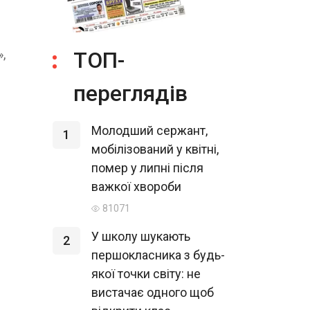
,
ТОП-
переглядів
Молодший сержант,
1
мобілізований у квітні,
помер у липні після
важкої хвороби
81071
У школу шукають
2
першокласника з будь-
якої точки світу: не
вистачає одного щоб