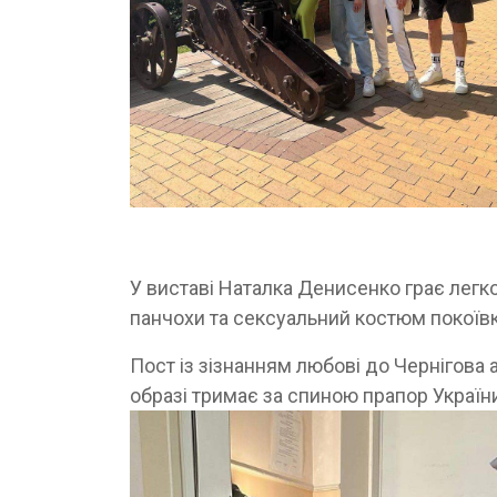
У виставі Наталка Денисенко грає легк
панчохи та сексуальний костюм покоїв
Пост із зізнанням любові до Чернігова 
образі тримає за спиною прапор України