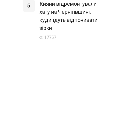
Кияни відремонтували
5
хату на Чернігівщині,
куди їдуть відпочивати
зірки
17757