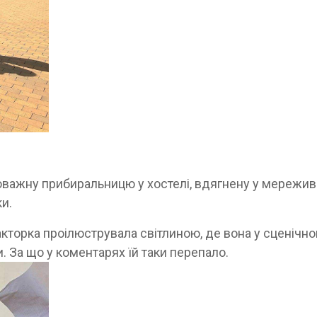
оважну прибиральницю у хостелі, вдягнену у мережив
ки.
акторка проілюструвала світлиною, де вона у сценічн
. За що у коментарях їй таки перепало.