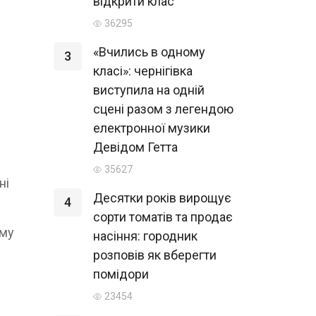
відкрити клас
36295
«Вчились в одному
3
класі»: чернігівка
виступила на одній
сцені разом з легендою
електронної музики
Девідом Гетта
35627
ні
Десятки років вирощує
4
сорти томатів та продає
ому
насіння: городник
розповів як вберегти
помідори
23454