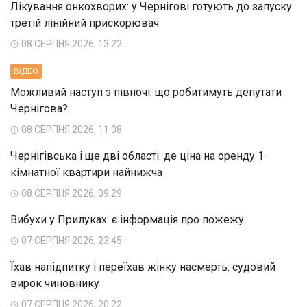
Лікування онкохворих: у Чернігові готують до запуску
третій лінійний прискорювач
08 СЕРПНЯ 2026, 13:22
ВIДЕО
Можливий наступ з півночі: що робитимуть депутати
Чернігова?
08 СЕРПНЯ 2026, 11:08
Чернігівська і ще дві області: де ціна на оренду 1-
кімнатної квартири найнижча
08 СЕРПНЯ 2026, 09:29
Вибухи у Прилуках: є інформація про пожежу
07 СЕРПНЯ 2026, 23:45
Їхав напідпитку і переїхав жінку насмерть: судовий
вирок чиновнику
07 СЕРПНЯ 2026, 20:22