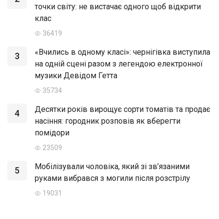
точки світу: не вистачає одного щоб відкрити
клас
36419
«Вчились в одному класі»: чернігівка виступила
3
на одній сцені разом з легендою електронної
музики Девідом Гетта
35734
Десятки років вирощує сорти томатів та продає
4
насіння: городник розповів як вберегти
помідори
23509
Мобілізували чоловіка, який зі зв’язаними
5
руками вибрався з могили після розстрілу
19031