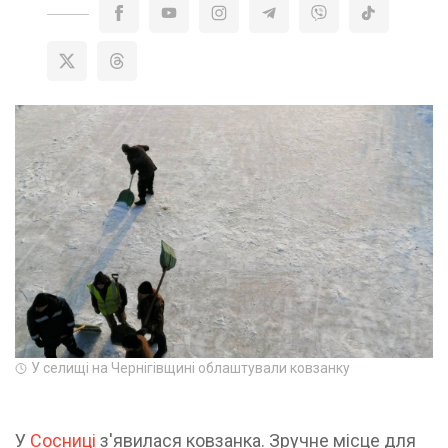
У селищі на Чернігівщині облаштували ковзанку
У
Сосниці
з'явилася ковзанка. Зручне місце для