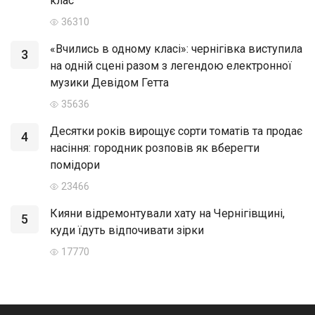
клас
36310
«Вчились в одному класі»: чернігівка виступила
3
на одній сцені разом з легендою електронної
музики Девідом Гетта
35636
Десятки років вирощує сорти томатів та продає
4
насіння: городник розповів як вберегти
помідори
23466
Кияни відремонтували хату на Чернігівщині,
5
куди їдуть відпочивати зірки
17770