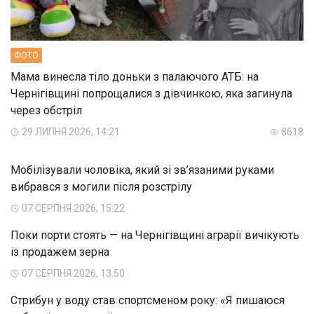
ФОТО
Мама винесла тіло доньки з палаючого АТБ: на
Чернігівщині попрощалися з дівчинкою, яка загинула
через обстріл
29 ЛИПНЯ 2026, 14:21
8618
Мобілізували чоловіка, який зі зв’язаними руками
вибрався з могили після розстрілу
07 СЕРПНЯ 2026, 15:22
Поки порти стоять — на Чернігівщині аграрії вичікують
із продажем зерна
07 СЕРПНЯ 2026, 13:50
Стрибун у воду став спортсменом року: «Я пишаюся