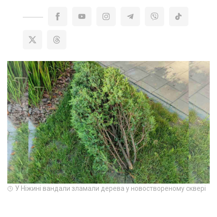
У Ніжині вандали зламали дерева у новоствореному сквері