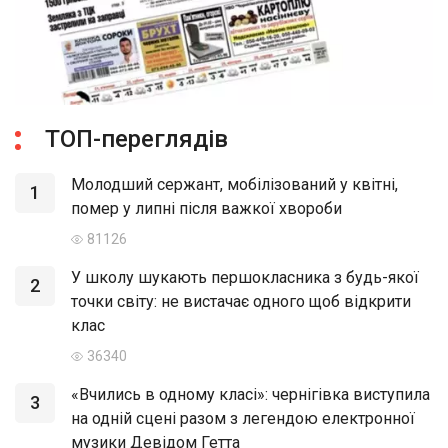
ТОП-переглядів
Молодший сержант, мобілізований у квітні,
1
помер у липні після важкої хвороби
81126
У школу шукають першокласника з будь-якої
2
точки світу: не вистачає одного щоб відкрити
клас
36340
«Вчились в одному класі»: чернігівка виступила
3
на одній сцені разом з легендою електронної
музики Девідом Гетта