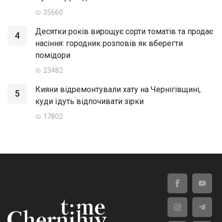
35660
Десятки років вирощує сорти томатів та продає
4
насіння: городник розповів як вберегти
помідори
23482
Кияни відремонтували хату на Чернігівщині,
5
куди їдуть відпочивати зірки
17802