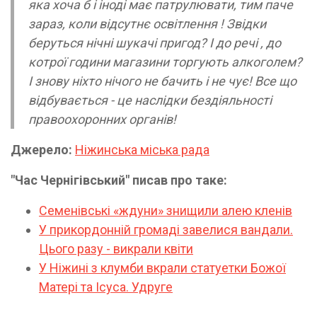
яка хоча б і іноді має патрулювати, тим паче
зараз, коли відсутнє освітлення ! Звідки
беруться нічні шукачі пригод? І до речі , до
котрої години магазини торгують алкоголем?
І знову ніхто нічого не бачить і не чує! Все що
відбувається - це наслідки бездіяльності
правоохоронних органів!
Джерело:
Ніжинська міська рада
"Час Чернігівський" писав про таке:
Семенівські «ждуни» знищили алею кленів
У прикордонній громаді завелися вандали.
Цього разу - викрали квіти
У Ніжині з клумби вкрали статуетки Божої
Матері та Ісуса. Удруге