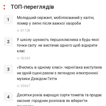
ТОП-переглядів
Молодший сержант, мобілізований у квітні,
1
помер у липні після важкої хвороби
81138
У школу шукають першокласника з будь-якої
2
точки світу: не вистачає одного щоб відкрити
клас
36344
«Вчились в одному класі»: чернігівка виступила
3
на одній сцені разом з легендою електронної
музики Девідом Гетта
35667
Десятки років вирощує сорти томатів та продає
4
насіння: городник розповів як вберегти