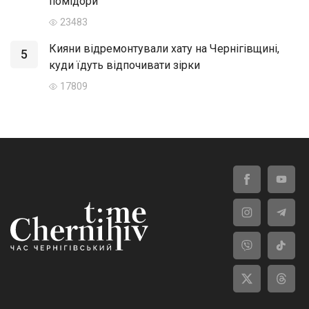
помідори
23483
Кияни відремонтували хату на Чернігівщині,
5
куди їдуть відпочивати зірки
17809