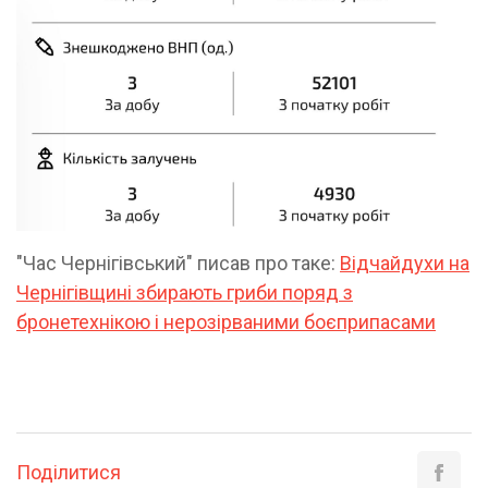
"Час Чернігівський" писав про таке:
Відчайдухи на
Чернігівщині збирають гриби поряд з
бронетехнікою і нерозірваними боєприпасами
Поділитися