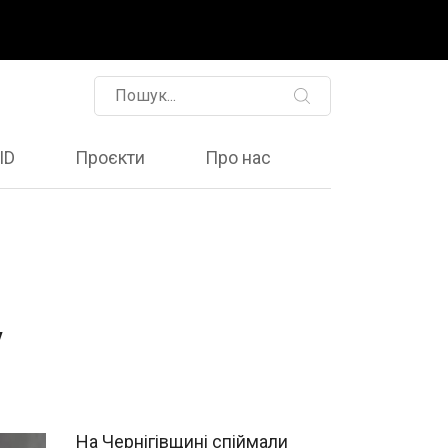
ID
Проєкти
Про нас
у
На Чернігівщині спіймали