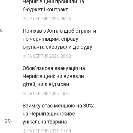
Чернігівщині пройшли на
бюджет і контракт
07 СЕРПНЯ 2026, 06:26
За
Приїхав з Алтаю щоб стріляти
по чернігівцям: справу
окупанта скерували до суду
06 СЕРПНЯ 2026, 20:02
Обов'язкова евакуація на
Чернігівщині: чи вивезли
дітей, чи є відмови
06 СЕРПНЯ 2026, 18:31
Взимку стає меншою на 30%:
на Чернігівщині живе
– 29-
унікальна тварина
06 СЕРПНЯ 2026, 17:08