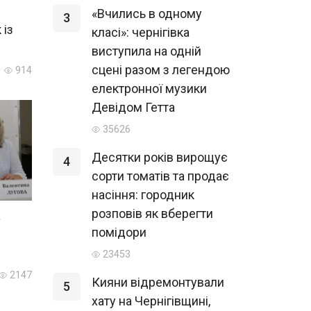
«Вчились в одному
3
 із
класі»: чернігівка
виступила на одній
сцені разом з легендою
914
електронної музики
Девідом Гетта
35626
Десятки років вирощує
4
сорти томатів та продає
насіння: городник
розповів як вберегти
а
помідори
23453
2147
Кияни відремонтували
5
хату на Чернігівщині,