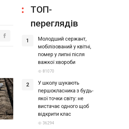
ТОП-
переглядів
Молодший сержант,
1
мобілізований у квітні,
помер у липні після
важкої хвороби
81070
У школу шукають
2
першокласника з будь-
якої точки світу: не
вистачає одного щоб
відкрити клас
36294