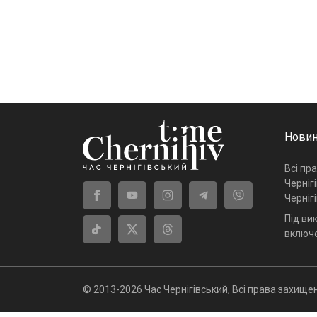
Новин
Всі пр
Черніг
Черніг
Під ви
включе
© 2013-2026 Час Чернігівський, Всі права захищен