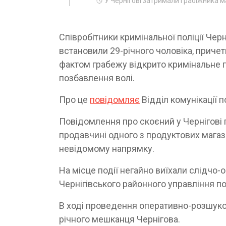
У Чернігові затримали грабіжника 
Співробітники кримінальної поліції Чер
встановили 29-річного чоловіка, причет
фактом грабежу відкрито кримінальне 
позбавлення волі.
Про це
повідомляє
Відділ комунікації по
Повідомлення про скоєний у Чернігові г
продавчині одного з продуктових магази
невідомому напрямку.
На місце події негайно виїхали слідчо-
Чернігівського районного управління пол
В ході проведення оперативно-розшуко
річного мешканця Чернігова.