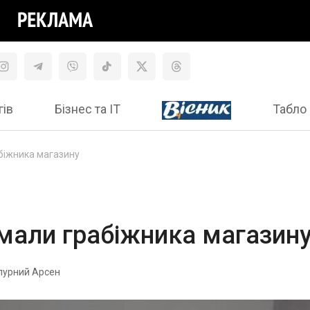
гів
Бізнес та ІТ
Табло 
абіжника магазину
имали грабіжника магазин
пурний Арсен