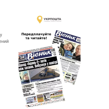
 у
нений