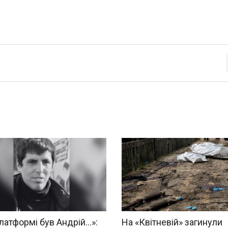
латформі був Андрій...»:
На «Квітневій» загинули