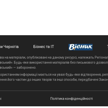
и Чернігів
Бізнес та ІТ
ава на матеріали, опубліковані на даному ресурсі, належать Регіон
івський». Будь-яке використання матеріалів без письмового дозвол
івський» — заборонено.
користанням інформації мається на увазі будь-яке відтворення, реп
ння його частин до інших творів та інші способи, передбачені Закон
і
Політика конфіденційності