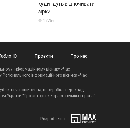
куди їдуть відпочивати
зірки
17756
Табло ID
Проєкти
Про нас
альному інформаційному віснику «Час
у Регіонального інформаційного вісника «Час
ублікація, поширення, переробка, переклад,
ом України "Про авторське право і суміжні права".
Розроблено в