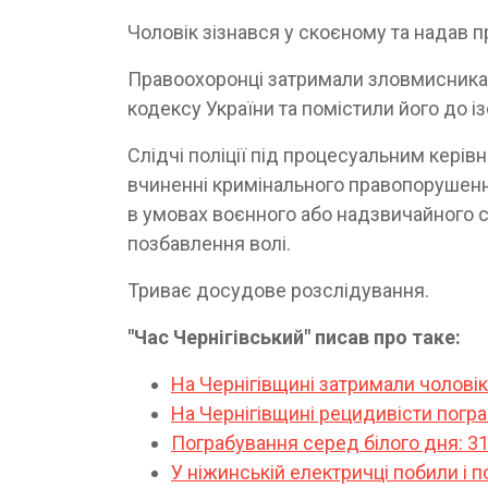
Чоловік зізнався у скоєному та надав п
Правоохоронці затримали зловмисника 
кодексу України та помістили його до 
Слідчі поліції під процесуальним керів
вчиненні кримінального правопорушення
в умовах воєнного або надзвичайного с
позбавлення волі.
Триває досудове розслідування.
"Час Чернігівський" писав про таке:
На Чернігівщині затримали чолові
На Чернігівщині рецидивісти погр
Пограбування серед білого дня: 31
У ніжинській електричці побили і 