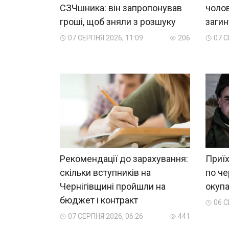
СЗЧшника: він запропонував
чолов
гроші, щоб зняли з розшуку
загин
07 СЕРПНЯ 2026, 11:09
206
07 С
Рекомендації до зарахування:
Приїх
скільки вступників на
по че
Чернігівщині пройшли на
окупа
бюджет і контракт
06 С
07 СЕРПНЯ 2026, 06:26
441