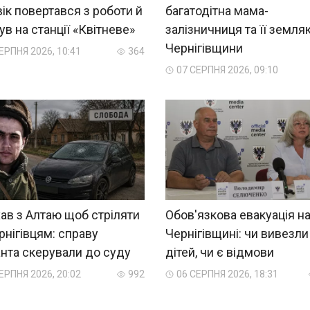
ік повертався з роботи й
багатодітна мама-
ув на станції «Квітневе»
залізничниця та її земляк
Чернігівщини
ЕРПНЯ 2026, 10:41
364
07 СЕРПНЯ 2026, 09:10
ав з Алтаю щоб стріляти
Обов'язкова евакуація н
рнігівцям: справу
Чернігівщині: чи вивезли
нта скерували до суду
дітей, чи є відмови
ЕРПНЯ 2026, 20:02
992
06 СЕРПНЯ 2026, 18:31