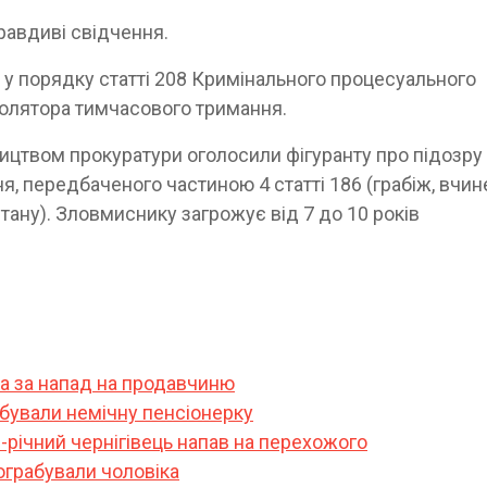
равдиві свідчення.
у порядку статті 208 Кримінального процесуального
ізолятора тимчасового тримання.
ництвом прокуратури оголосили фігуранту про підозру
, передбаченого частиною 4 статті 186 (грабіж, вчи
тану). Зловмиснику загрожує від 7 до 10 років
ка за напад на продавчиню
абували немічну пенсіонерку
-річний чернігівець напав на перехожого
пограбували чоловіка