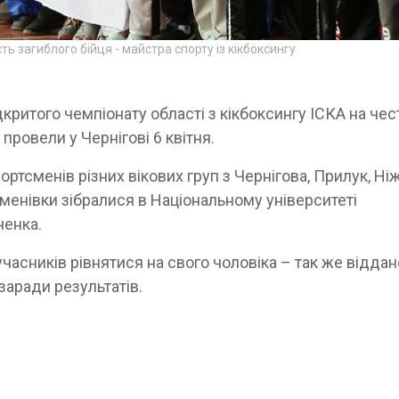
ть загиблого бійця - майстра спорту із кікбоксингу
дкритого чемпіонату області з кікбоксингу ІСКА на чес
провели у Чернігові 6 квітня.
ртсменів різних вікових груп з Чернігова, Прилук, Ні
менівки зібралися в Національному університеті
ченка.
часників рівнятися на свого чоловіка – так же віддан
заради результатів.