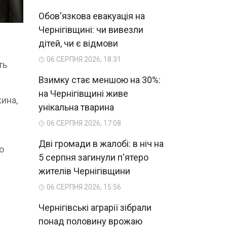
Обов'язкова евакуація на
Чернігівщині: чи вивезли
дітей, чи є відмови
06 СЕРПНЯ 2026, 18:31
ть
Взимку стає меншою на 30%:
на Чернігівщині живе
жина,
унікальна тварина
06 СЕРПНЯ 2026, 17:08
Дві громади в жалобі: в ніч на
о
5 серпня загинули п'ятеро
жителів Чернігівщини
06 СЕРПНЯ 2026, 15:56
Чернігівські аграрії зібрали
понад половину врожаю