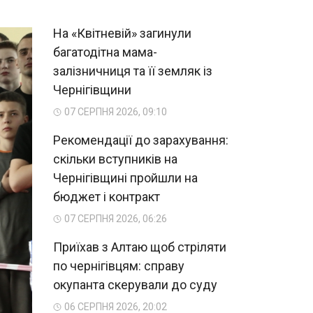
На «Квітневій» загинули
багатодітна мама-
залізничниця та її земляк із
Чернігівщини
07 СЕРПНЯ 2026, 09:10
Рекомендації до зарахування:
скільки вступників на
Чернігівщині пройшли на
бюджет і контракт
07 СЕРПНЯ 2026, 06:26
Приїхав з Алтаю щоб стріляти
по чернігівцям: справу
окупанта скерували до суду
06 СЕРПНЯ 2026, 20:02