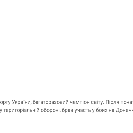
рту України, багаторазовий чемпіон світу. Після поча
територіальній обороні, брав участь у боях на Донечч