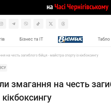
гів
Бізнес та ІТ
Табло 
ня на честь загиблого бійця - майстра спорту із кікбоксингу
ЗСУ
ли змагання на честь заги
 кікбоксингу