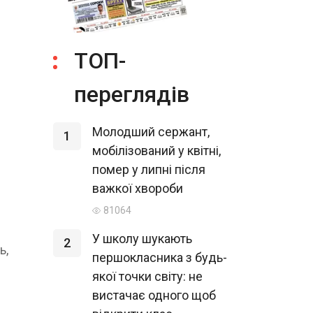
ТОП-
переглядів
Молодший сержант,
1
мобілізований у квітні,
помер у липні після
важкої хвороби
81064
У школу шукають
2
ь,
першокласника з будь-
якої точки світу: не
вистачає одного щоб