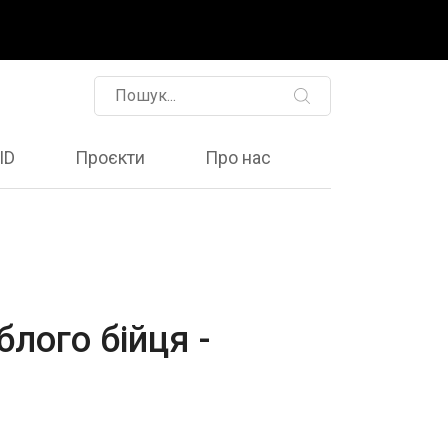
ID
Проєкти
Про нас
блого бійця -