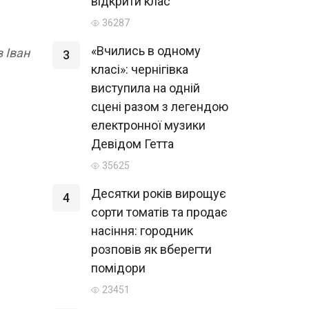
відкрити клас
36287
«Вчились в одному
в Іван
3
класі»: чернігівка
виступила на одній
сцені разом з легендою
електронної музики
Девідом Гетта
35625
Десятки років вирощує
4
сорти томатів та продає
насіння: городник
розповів як вберегти
помідори
23451