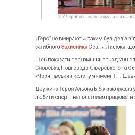
У Чернігові провели змагання на чес
«Герої не вмирають» таким був девіз ві
загиблого
Захисника
Сергія Лисюка, що 
Щоб показати свої вміння, понад 200 спо
Сновська, Новгорода-Сіверського та Се
«Чернігівський колегіум» імені Т.Г. Шев
Дружина Героя Альона Бібік закликала у
любити спорт і наполегливо працювати 