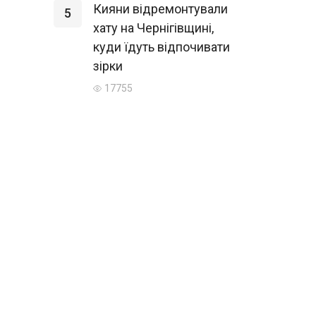
Кияни відремонтували
5
хату на Чернігівщині,
куди їдуть відпочивати
зірки
17755