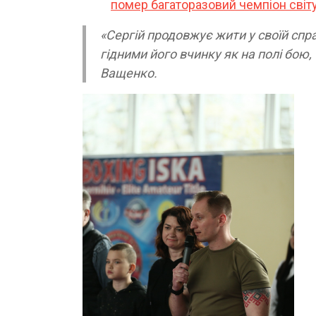
помер багаторазовий чемпіон світ
«Сергій продовжує жити у своїй спра
гідними його вчинку як на полі бою, 
Ващенко.