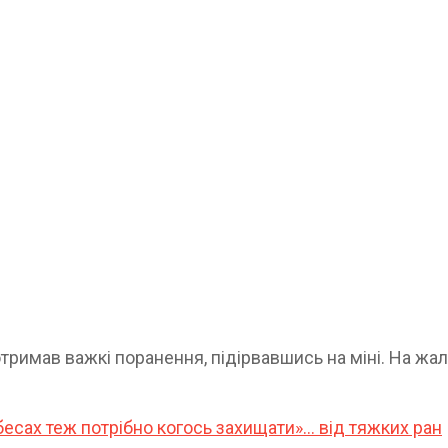
римав важкі поранення, підірвавшись на міні. На жал
бесах теж потрібно когось захищати»… від тяжких ран