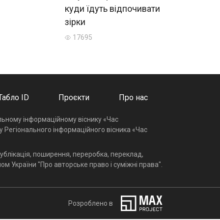
куди їдуть відпочивати
зірки
17695
Табло ID
Проєкти
Про нас
альному інформаційному віснику «Час
у Регіонального інформаційного вісника «Час
ублікація, поширення, переробка, переклад,
ом України "Про авторське право і суміжні права".
Розроблено в