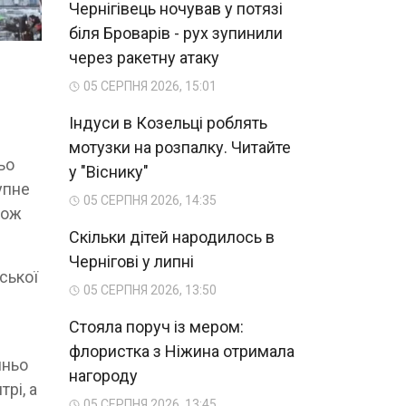
Чернігівець ночував у потязі
біля Броварів - рух зупинили
через ракетну атаку
05 СЕРПНЯ 2026, 15:01
Індуси в Козельці роблять
мотузки на розпалку. Читайте
ьо
у "Віснику"
упне
05 СЕРПНЯ 2026, 14:35
кож
Скільки дітей народилось в
Чернігові у липні
ської
05 СЕРПНЯ 2026, 13:50
Стояла поруч із мером:
флористка з Ніжина отримала
шньо
нагороду
трі, а
05 СЕРПНЯ 2026, 13:45