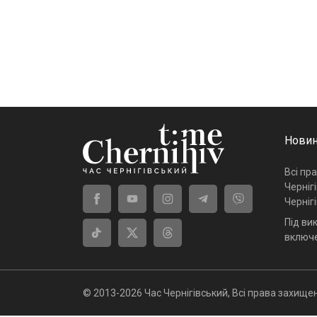
Новин
Всі пр
Черніг
Черніг
Під ви
включе
© 2013-2026 Час Чернігівський, Всі права захищен