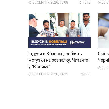
05 СЕРПНЯ 2026, 17:08
1513
05 С
Індуси в Козельці роблять
Скіль
мотузки на розпалку. Читайте
Черні
у "Віснику"
05 С
05 СЕРПНЯ 2026, 14:35
999