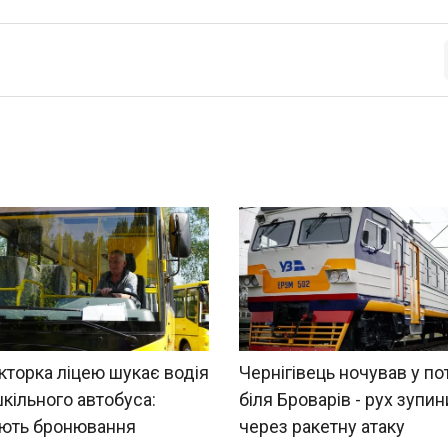
торка ліцею шукає водія
Чернігівець ночував у по
кільного автобуса:
біля Броварів - рух зупи
яють бронювання
через ракетну атаку