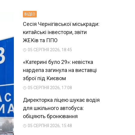
ВIДЕО
Сесія Чернігівської міськради:
китайські інвестори, звіти
ЖЕКів та ППО
05 СЕРПНЯ 2026, 18:45
«Катерині було 29»: невістка
нардепа загинула на виставці
зброї під Києвом
05 СЕРПНЯ 2026, 17:08
Директорка ліцею шукає водія
для шкільного автобуса:
обіцяють бронювання
05 СЕРПНЯ 2026, 15:48