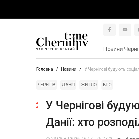
Новини Черні
Головна
Новини
У Чернігові будують соціа
ЧЕРНІГІВ
ДАНІЯ
ЖИТЛО
ВПО
У Чернігові буду
Данії: хто розпо
23 СІЧНЯ 2026, 16:17
2723
—
Васил