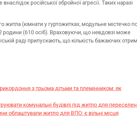
 внаслідок російської збройної агресії. Таких наразі
о житла (кімнати у гуртожитках, модульне містечко п
 родини (610 осіб). Враховуючи, що невдовзі може
міській раді припускають, що кількість бажаючих отри
прикордоння з трьома дітьми та племінником: як
руювати комунальні будівлі під житло для переселен
ни облаштували житло для ВПО: є вільні місця