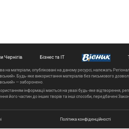
и Чернігів
Бізнес та ІТ
ава на матеріали, опубліковані на даному ресурсі, належать Регіон
івський». Будь-яке використання матеріалів без письмового дозвол
івський» — заборонено.
користанням інформації мається на увазі будь-яке відтворення, реп
ння його частин до інших творів та інші способи, передбачені Закон
і
Політика конфіденційності