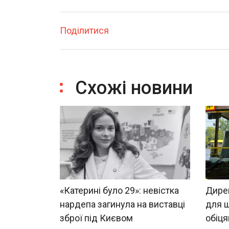
Поділитися
Схожі новини
«Катерині було 29»: невістка
Дирек
нардепа загинула на виставці
для ш
зброї під Києвом
обіц