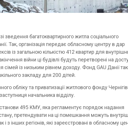
зі зведення багатоквартирного житла соціального
ії. Так, організація передає обласному центру в дар
ксів із загальною кількістю 412 квартир для внутрішн
акінчення війни ці будівлі будуть перетворені на дост
ля сімей із низьким рівнем доходу. Фонд GAU Данії та
кільного закладу для 200 дітей.
ного обліку та приватизації житлового фонду Чернігів
 заступниця начальника відділу.
останови 495 КМУ, яка регламентує порядок надання
 стану, претендувати на ці помешкання можуть внутрі
к і з інших регіонів, які зареєстровані в обласному цен