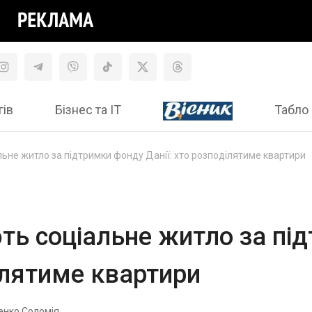
гів
Бізнес та ІТ
Табло 
льне житло за підтримки фонду Данії: хто розподілятиме квартири
ють соціальне житло за пі
ділятиме квартири
енко Соломія