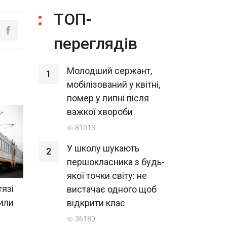
ТОП-
переглядів
Молодший сержант,
1
мобілізований у квітні,
помер у липні після
важкої хвороби
81013
У школу шукають
2
першокласника з будь-
якої точки світу: не
тязі
вистачає одного щоб
нили
відкрити клас
36180