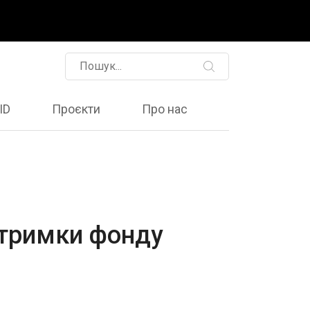
ID
Проєкти
Про нас
дтримки фонду