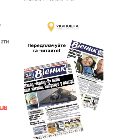
о
мати
ців