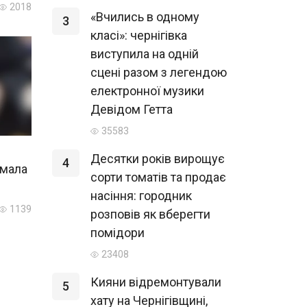
2018
«Вчились в одному
3
класі»: чернігівка
виступила на одній
сцені разом з легендою
електронної музики
Девідом Гетта
35583
Десятки років вирощує
4
имала
сорти томатів та продає
насіння: городник
1139
розповів як вберегти
помідори
23408
Кияни відремонтували
5
хату на Чернігівщині,