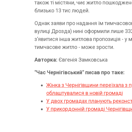
також ті містяни, чиє житло пошкоджене
близько 13 тис людей.
Однак заяви про надання їм тимчасовог
вулиці Дрозда) нині оформили лише 332
з’явитися інша житлова пропозиція - у 
тимчасове житло - може зрости.
Авторка:
Євгенія Замковська
"Час Чернігівський" писав про таке:
Жінка з Чернігівщини переїхала з 
облаштувалися в новій громаді
У двох громадах планують реконст
У прикордонній громаді Чернігівщи