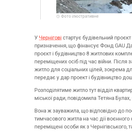
Фото ілюстративне
У
Чернігові
стартує будівельний проєкт 
призначення, що фінансує Фонд GAU Дан
проєкт і будівництво 8 житлових компле
переміщених осіб під час війни. Після з
житло для соціальних цілей, зокрема д
передає у дар проект і будівництво дош
Розподілятиме житло тут відділ квартир
міської ради, повідомила Тетяна Булах,
Вона ж зауважила, що відповідно до п
тимчасового житла на час дії воєнного
переміщені особи як з Чернігівського, та