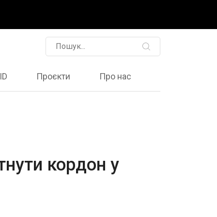
ID
Проєкти
Про нас
тнути кордон у