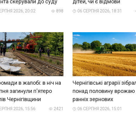
нта скерували до суду
дітей, чи є відмови
ЕРПНЯ 2026, 20:02
898
06 СЕРПНЯ 2026, 18:31
ромади в жалобі: в ніч на
Чернігівські аграрії зібра
пня загинули п'ятеро
понад половину врожаю
ів Чернігівщини
ранніх зернових
ЕРПНЯ 2026, 15:56
2421
06 СЕРПНЯ 2026, 15:01