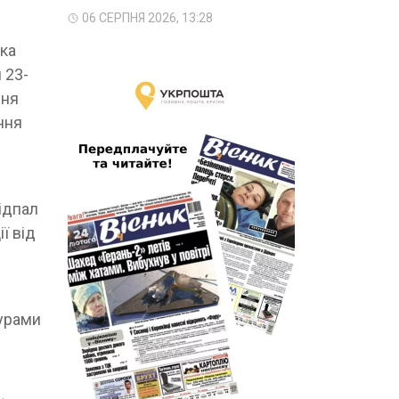
06 СЕРПНЯ 2026, 13:28
вка
 23-
дня
ння
ідпал
ї від
турами