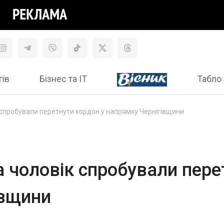
гів
Бізнес та ІТ
Табло 
к спробували перетнути кордон у напрямку Чернігівщини
а чоловік спробували пере
івщини