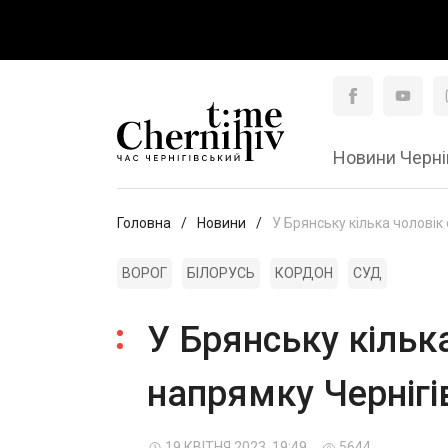
Новини Черні
Головна
Новини
У Брянську кілька чолові
ВОРОГ
БІЛОРУСЬ
КОРДОН
СУД
У Брянську кільк
напрямку Черніг
19 КВІТНЯ 2023, 19:49
5644