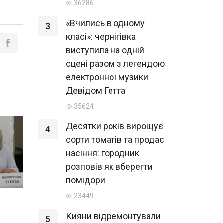
36286
«Вчились в одному
3
класі»: чернігівка
виступила на одній
сцені разом з легендою
електронної музики
Девідом Гетта
35624
Десятки років вирощує
4
сорти томатів та продає
насіння: городник
розповів як вберегти
помідори
23449
а
Кияни відремонтували
5