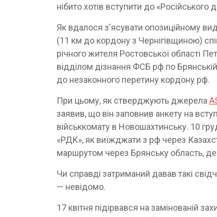
нібито хотів вступити до «Російського 
Як вдалося з'ясувати опозиційному вид
(11 км до кордону з Чернігівщиною) сп
річного жителя Ростовської області Пе
відділом дізнання ФСБ рф по Брянській
до незаконного перетину кордону рф.
При цьому, як стверджують джерела
A
заявив, що він заповнив анкету на всту
військкомату в Новошахтинську. 10 грудн
«РДК», як виїжджати з рф через Казахст
маршрутом через Брянську область, де 
Чи справді затриманий давав такі свідч
— невідомо.
17 квітня підірвався на замінованій захис