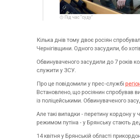
Під час "суду"
Кілька днів тому двоє росіян спробува
Чернігівщини. Одного засудили, бо хоті
Обвинуваченого засудили до 7 років ко
служити у ЗСУ.
Про це повідомили у прес-службі
регі
Встановлено, що росіянин спробував ви
із поліцейськими. Обвинуваченого засуд
Але такі випадки - перетину кордону у 
режимом путіна - у Брянську стають де
14 квітня у Брянській області прикорд