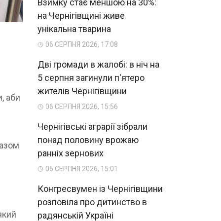
Взимку стає меншою на 30%:
на Чернігівщині живе
унікальна тварина
06 СЕРПНЯ 2026, 17:08
Дві громади в жалобі: в ніч на
5 серпня загинули п'ятеро
жителів Чернігівщини
, аби
06 СЕРПНЯ 2026, 15:56
Чернігівські аграрії зібрали
понад половину врожаю
разом
ранніх зернових
06 СЕРПНЯ 2026, 15:01
Конгресвумен із Чернігівщини
розповіла про дитинство в
який
радянській Україні