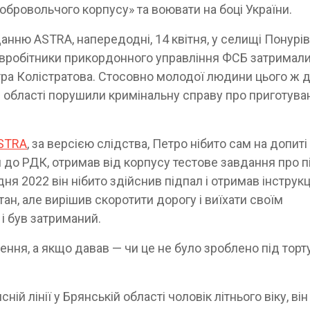
добровольчого корпусу» та воювати на боці України.
анню ASTRA, напередодні, 14 квітня, у селищі Понурі
івробітники прикордонного управління ФСБ затримали
тра Колістратова. Стосовно молодої людини цього ж 
 області порушили кримінальну справу про приготува
STRA
, за версією слідства, Петро нібито сам на допиті
п до РДК, отримав від корпусу тестове завдання про п
я 2022 він нібито здійснив підпал і отримав інструкці
ан, але вирішив скоротити дорогу і виїхати своїм
і був затриманий.
ення, а якщо давав — чи це не було зроблено під тор
ній лінії у Брянській області чоловік літнього віку, він