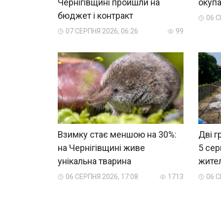
Чернігівщині пройшли на
окупа
бюджет і контракт
06 С
07 СЕРПНЯ 2026, 06:26
99
Взимку стає меншою на 30%:
Дві г
на Чернігівщині живе
5 сер
унікальна тварина
жител
06 СЕРПНЯ 2026, 17:08
1713
06 С