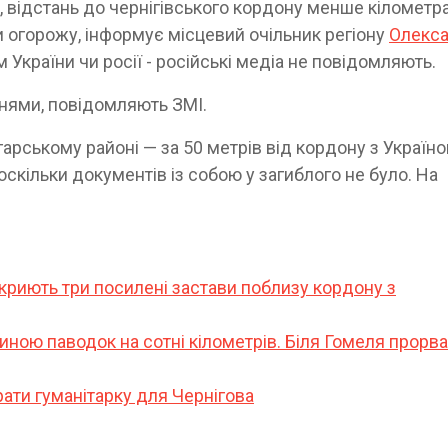
, відстань до чернігівського кордону менше кілометр
огорожу, інформує місцевий очільник регіону
Олекс
 України чи росії - російські медіа не повідомляють.
внями, повідомляють ЗМІ.
арському районі — за 50 метрів від кордону з Україно
скільки документів із собою у загиблого не було. На
дкриють три посилені застави поблизу кордону з
щиною паводок на сотні кілометрів. Біля Гомеля прорв
ати гуманітарку для Чернігова