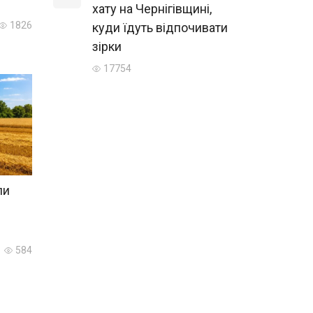
хату на Чернігівщині,
1826
куди їдуть відпочивати
зірки
17754
ли
584