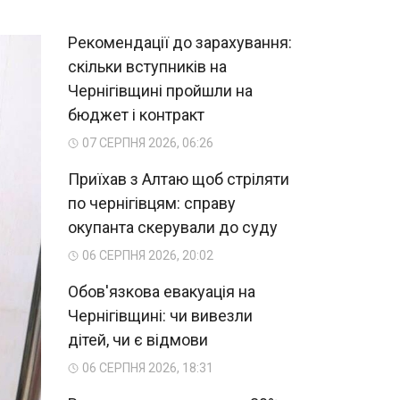
Рекомендації до зарахування:
скільки вступників на
Чернігівщині пройшли на
бюджет і контракт
07 СЕРПНЯ 2026, 06:26
Приїхав з Алтаю щоб стріляти
по чернігівцям: справу
окупанта скерували до суду
06 СЕРПНЯ 2026, 20:02
Обов'язкова евакуація на
Чернігівщині: чи вивезли
дітей, чи є відмови
06 СЕРПНЯ 2026, 18:31