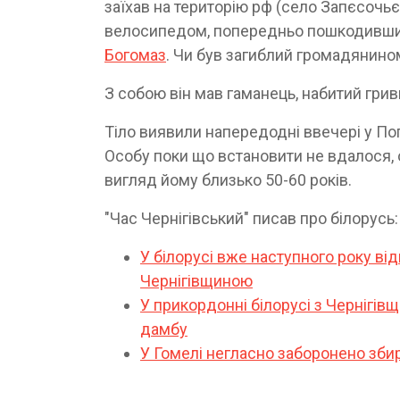
заїхав на територію рф (село Запєсочьє
велосипедом, попередньо пошкодивши 
Богомаз
. Чи був загиблий громадянином
З собою він мав гаманець, набитий гри
Тіло виявили напередодні ввечері у Пог
Особу поки що встановити не вдалося, о
вигляд йому близько 50-60 років.
"Час Чернігівський" писав про білорусь:
У білорусі вже наступного року ві
Чернігівщиною
У прикордонні білорусі з Чернігів
дамбу
У Гомелі негласно заборонено збир