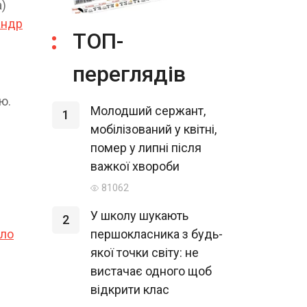
а)
андр
ТОП-
переглядів
ю.
Молодший сержант,
1
мобілізований у квітні,
помер у липні після
важкої хвороби
81062
У школу шукають
2
ало
першокласника з будь-
якої точки світу: не
вистачає одного щоб
відкрити клас