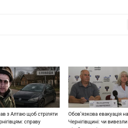
ав з Алтаю щоб стріляти
Обов'язкова евакуація н
рнігівцям: справу
Чернігівщині: чи вивезли