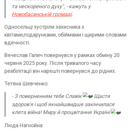
та нескореного духу", - кажуть у
Новобасанській громаді
.
Односельці зустріли захисника з
квітами,подарунками, обіймами і щирими словами
вдячності.
Вячеслав Галич повернувся у рамках обміну 20
червня 2025 року. Після тривалого часу
реабілітації він нарешті повернувся до рідних.
Тетяна Шевченко:
- З поверненням тебе Славік
Щастя
здоров'я і щоб якнайшвидше закінчилася
клята війна! Миру й процвітання Україні
Люда Нагнойна: