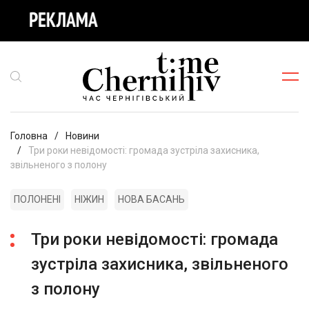
Головна
Новини
Три роки невідомості: громада зустріла захисника,
звільненого з полону
ПОЛОНЕНІ
НІЖИН
НОВА БАСАНЬ
Три роки невідомості: громада
зустріла захисника, звільненого
з полону