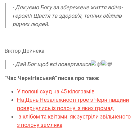
- Дякуємо Богу за збережене життя воїна-
Героя!!! Щастя та здоров'я, теплих обіймів
рідних людей.
Віктор Дейнека:
- Дай Бог щоб всі поверталися
"Час Чернігівський" писав про таке:
У полоні схуд на 45 кілограмів
На День Незалежності троє з Чернігівщини
повернулись із полону: з яких громад
Із хлібом та квітами: як зустріли звільненого
з полону земляка