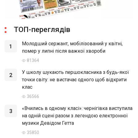
ТОП-переглядів
Молодший сержант, мобілізований у квітні,
1
помер у липні після важкої хвороби
81364
У школу шукають першокласника з будь-якої
2
точки світу: не вистачає одного щоб відкрити
клас
36566
«Вчились в одному класі»: чернігівка виступила
3
на одній сцені разом з легендою електронної
музики Девідом Гетта
35850