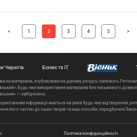
<
1
2
3
4
5
>
и Чернігів
Бізнес та ІТ
ава на матеріали, опубліковані на даному ресурсі, належать Регіон
івський». Будь-яке використання матеріалів без письмового дозвол
івський» — заборонено.
користанням інформації мається на увазі будь-яке відтворення, реп
ння його частин до інших творів та інші способи, передбачені Закон
і
Політика конфіденційності