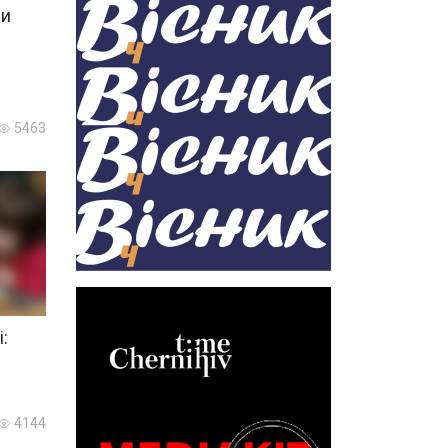
ни
5463
:
4144