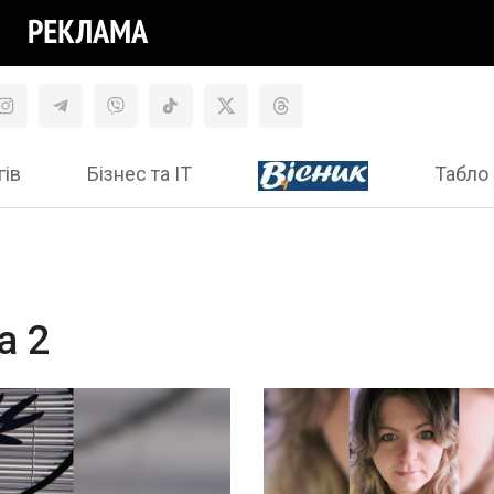
гів
Бізнес та ІТ
Табло 
а 2