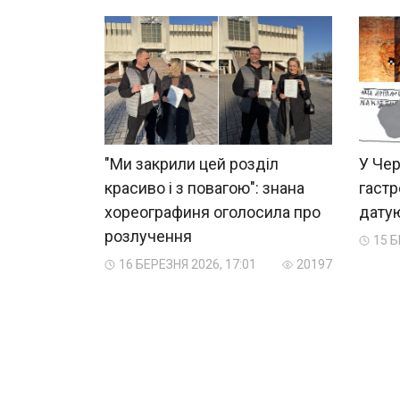
"Ми закрили цей розділ
У Чер
красиво і з повагою": знана
гастр
хореографиня оголосила про
датую
розлучення
15 Б
16 БЕРЕЗНЯ 2026, 17:01
20197