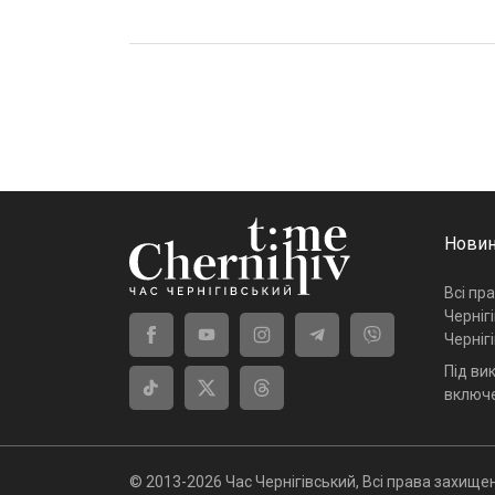
Новин
Всі пр
Черніг
Черніг
Під ви
включе
© 2013-2026 Час Чернігівський, Всі права захищен