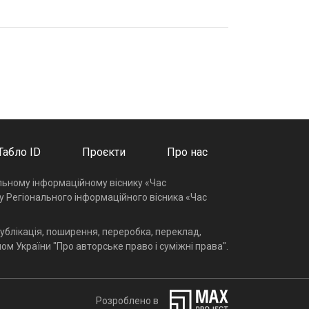
Табло ID
Проєкти
Про нас
альному інформаційному віснику «Час
у Регіонального інформаційного вісника «Час
ублікація, поширення, переробка, переклад,
ом України "Про авторське право і суміжні права".
Розроблено в