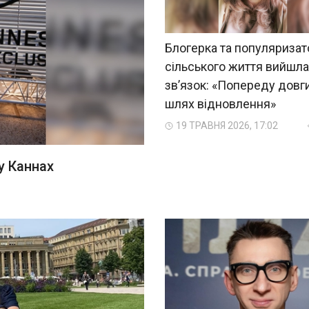
Блогерка та популяризат
сільського життя вийшла
звʼязок: «Попереду довг
шлях відновлення»
19 ТРАВНЯ 2026, 17:02
у Каннах