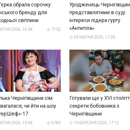
’єрка обрала сорочку
Уродженець Чернігівщи
нського бренду для
представлятиме в суді
одньої світлини
інтереси лідера гурту
«Антитіла»
ВІТНЯ 2026, 16:34
7132
09 КВІТНЯ 2026, 17:09
ька Чернігівщини сім
Готували ще у XVI столітті
 вагалася, чи йти на шоу
секрети бобовника з
терШеф»-17
Чернігівщини
ВІТНЯ 2026, 13:58
6783
19 БЕРЕЗНЯ 2026, 17:12