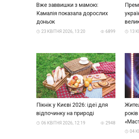
Вже заввишки з мамою:
Прем
Камалія показала дорослих
украї
доньок
велик
23 КВІТНЯ 2026, 13:20
6899
13 К
Пікнік у Києві 2026: ідеї для
Жител
відпочинку на природі
років
«Мас
06 КВІТНЯ 2026, 12:19
2948
04 К