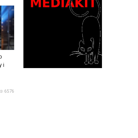
ю
 і
6576