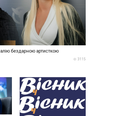
алію бездарною артисткою
3115