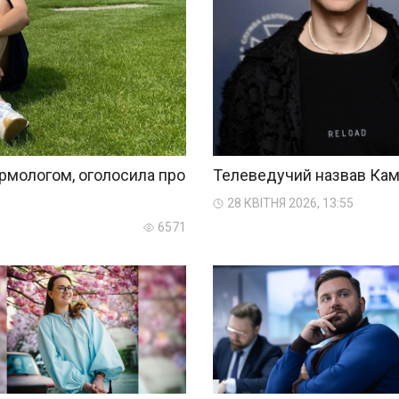
рмологом, оголосила про
Телеведучий назвав Кам
28 КВІТНЯ 2026, 13:55
6571