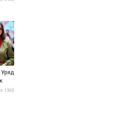
 Уряд
к
1365