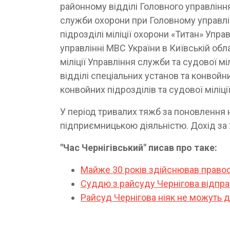
районному відділі Головного управління
служби охорони при Головному управлін
підрозділі міліції охорони «Титан» Уп
управлінні МВС України в Київській обла
міліції Управління служби та судової м
відділі спеціальних установ та конвойни
конвойних підрозділів та судової мілі
У період тривалих тяжб за поновлення 
підприємницькою діяльністю. Дохід за 
"Час Чернігівський" писав про таке:
Майже 30 років здійснював правос
Суддю з райсуду Чернігова відпра
Райсуд Чернігова ніяк не можуть 