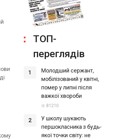
ій
ТОП-
переглядів
лови
Молодший сержант,
1
ді
мобілізований у квітні,
помер у липні після
важкої хвороби
81210
У школу шукають
2
першокласника з будь-
якої точки світу: не
кому