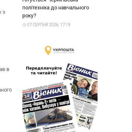
політехніка до навчального
у з
року?
07 СЕРПНЯ 2026, 17:19
ав в
аного