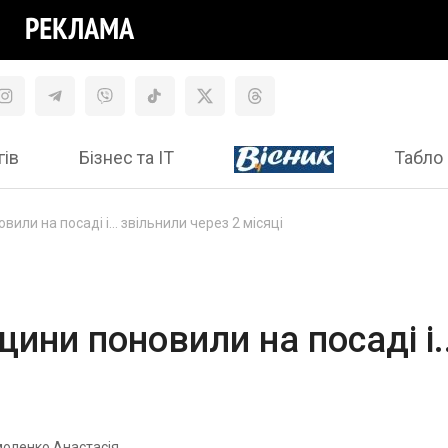
гів
Бізнес та ІТ
Табло 
или на посаді і... звільнили через 2 місяці
ини поновили на посаді і..
оленко Анастасія