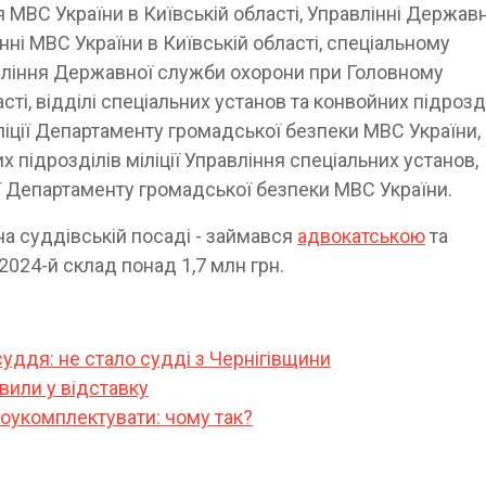
 МВС України в Київській області, Управлінні Держав
ні МВС України в Київській області, спеціальному
равління Державної служби охорони при Головному
сті, відділі спеціальних установ та конвойних підрозд
іліції Департаменту громадської безпеки МВС України,
х підрозділів міліції Управління спеціальних установ,
ції Департаменту громадської безпеки МВС України.
на суддівській посаді - займався
адвокатською
та
2024-й склад понад 1,7 млн грн.
уддя: не стало судді з Чернігівщини
вили у відставку
доукомплектувати: чому так?