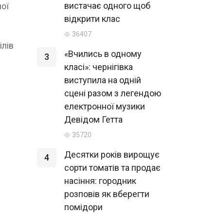
вистачає одного щоб
ної
відкрити клас
36407
ілів
«Вчились в одному
3
класі»: чернігівка
виступила на одній
сцені разом з легендою
електронної музики
Девідом Гетта
35720
Десятки років вирощує
4
сорти томатів та продає
насіння: городник
розповів як вберегти
помідори