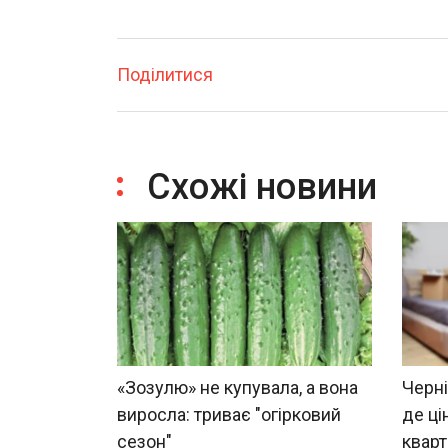
Поділитися
Схожі новини
«Зозулю» не купувала, а вона
Черні
виросла: триває "огірковий
де ці
сезон"
квар