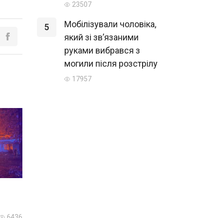
23507
Мобілізували чоловіка,
5
який зі зв’язаними
руками вибрався з
могили після розстрілу
17957
6436