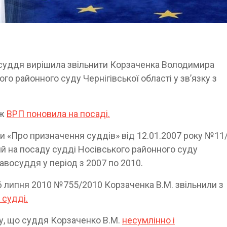
осуддя вирішила звільнити Корзаченка Володимира
го районного суду Чернігівської області у зв’язку з
 ж
ВРП поновила на посаді.
и «Про призначення суддів» від 12.01.2007 року №11
 на посаду судді Носівського районного суду
равосуддя у період з 2007 по 2010.
6 липня 2010 №755/2010 Корзаченка В.М. звільнили з
судді.
у, що суддя Корзаченко В.М.
несумлінно і