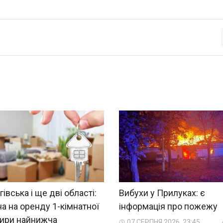
гівська і ще дві області:
Вибухи у Прилуках: є
на на оренду 1-кімнатної
інформація про пожежу
тири найнижча
07 СЕРПНЯ 2026, 23:45