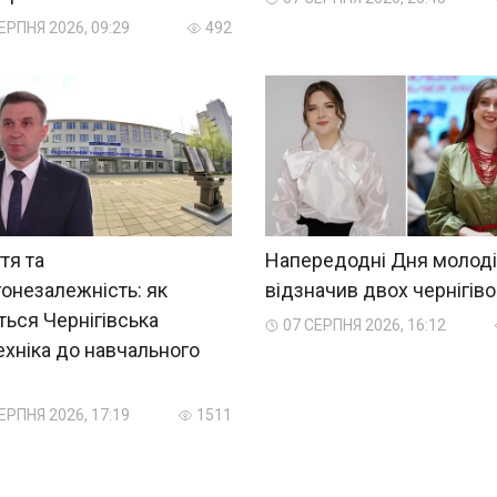
ЕРПНЯ 2026, 09:29
492
тя та
Напередодні Дня молоді
онезалежність: як
відзначив двох чернігіво
ться Чернігівська
07 СЕРПНЯ 2026, 16:12
ехніка до навчального
?
ЕРПНЯ 2026, 17:19
1511