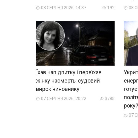
08 СЕРПНЯ 2026, 14:37
192
08 С
Їхав напідпитку і переїхав
Укрит
жінку насмерть: судовий
енерг
вирок чиновнику
готує
політ
07 СЕРПНЯ 2026, 20:22
3785
року
07 С