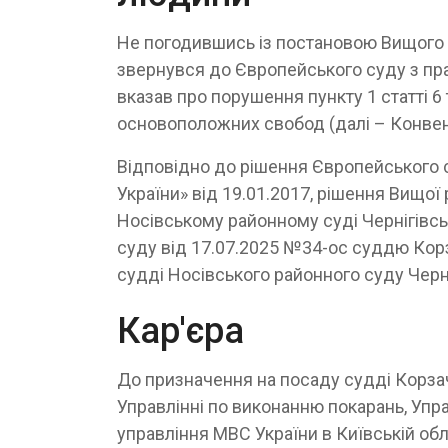
Не погодившись із постановою Вищого а
звернувся до Європейського суду з прав
вказав про порушення пункту 1 статті 6 
основоположних свобод (далі – Конвен
Відповідно до рішення Європейського с
України» від 19.01.2017, рішення Вищої
Носівському районному суді Чернігівсь
суду від 17.07.2025 №34-ос суддю Ко
судді Носівського районного суду Черні
Кар'єра
До призначення на посаду судді Корзач
Управлінні по виконанню покарань, Упра
управління МВС України в Київській об