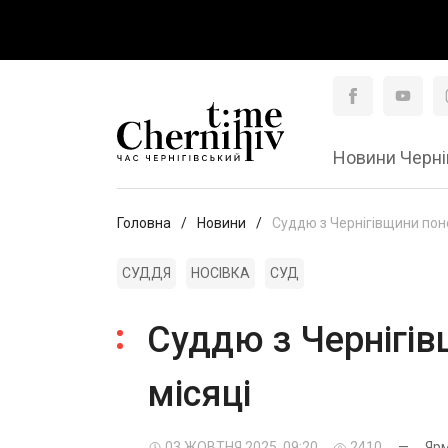
Новини Черні
Головна
Новини
Суддю з Чернігівщини понов
СУДДЯ
НОСІВКА
СУД
Суддю з Чернігівщ
місяці
03 ЖОВТНЯ 2025, 09:20
2410
—
Ярм