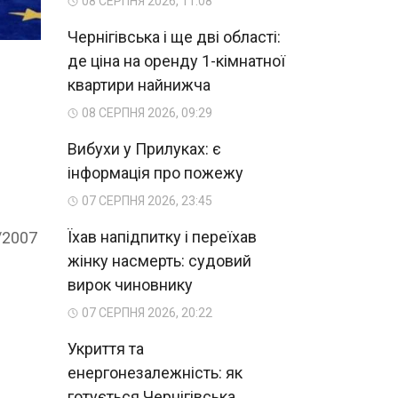
08 СЕРПНЯ 2026, 11:08
Чернігівська і ще дві області:
де ціна на оренду 1-кімнатної
квартири найнижча
08 СЕРПНЯ 2026, 09:29
Вибухи у Прилуках: є
інформація про пожежу
07 СЕРПНЯ 2026, 23:45
Їхав напідпитку і переїхав
/2007
жінку насмерть: судовий
вирок чиновнику
07 СЕРПНЯ 2026, 20:22
Укриття та
енергонезалежність: як
готується Чернігівська