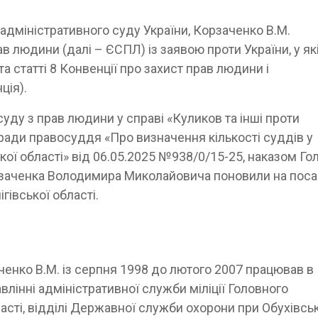
дміністративного суду України, Корзаченко В.М.
 людини (далі – ЄСПЛ) із заявою проти України, у як
та статті 8 Конвенції про захист прав людини і
ція).
уду з прав людини у справі «Куликов та інші проти
 ради правосуддя «Про визначення кількості суддів у
кої області» від 06.05.2025 №938/0/15-25, наказом Го
рзаченка Володимира Миколайовича поновили на поса
гівської області.
енко В.М. із серпня 1998 до лютого 2007 працював в
влінні адміністративної служби міліції Головного
ласті, відділі Державної служби охорони при Обухівсь