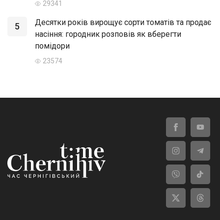
29341
Десятки років вирощує сорти томатів та продає
5
насіння: городник розповів як вберегти
помідори
23574