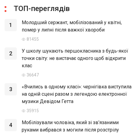
ТОП-переглядів
Молодший сержант, мобілізований у квітні,
1
помер у липні після важкої хвороби
81455
У школу шукають першокласника з будь-якої
2
точки світу: не вистачає одного щоб відкрити
клас
36647
«Вчились в одному класі»: чернігівка виступила
3
на одній сцені разом з легендою електронної
музики Девідом Гетта
35915
Мобілізували чоловіка, який зі зв’язаними
4
руками вибрався з могили після розстрілу