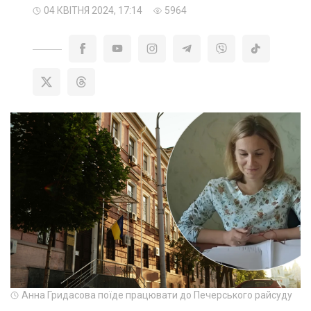
04 КВІТНЯ 2024, 17:14
5964
Анна Гридасова поїде працювати до Печерського райсуду