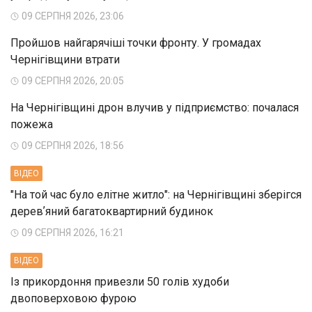
09 СЕРПНЯ 2026, 23:06
Пройшов найгарячіші точки фронту. У громадах
Чернігівщини втрати
09 СЕРПНЯ 2026, 20:05
На Чернігівщині дрон влучив у підприємство: почалася
пожежа
09 СЕРПНЯ 2026, 18:56
ВIДЕО
"На той час було елітне житло": на Чернігівщині зберігся
деревʼяний багатоквартирний будинок
09 СЕРПНЯ 2026, 16:21
ВIДЕО
Із прикордоння привезли 50 голів худоби
двоповерховою фурою