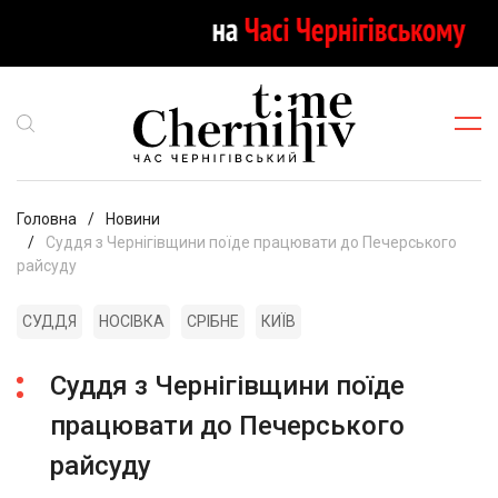
Головна
Новини
Суддя з Чернігівщини поїде працювати до Печерського
райсуду
СУДДЯ
НОСІВКА
СРІБНЕ
КИЇВ
Суддя з Чернігівщини поїде
працювати до Печерського
райсуду