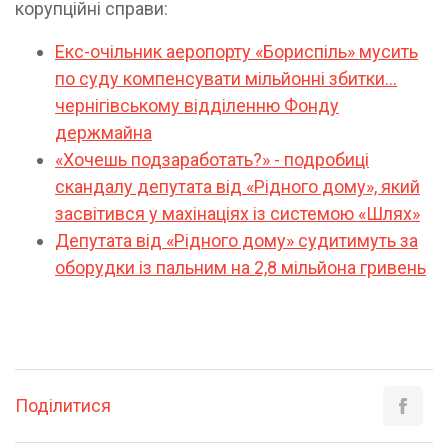
корупційні справи:
Екс-очільник аеропорту «Бориспіль» мусить
по суду компенсувати мільйонні збитки…
чернігівському відділенню Фонду
держмайна
«Хочешь подзаработать?» - подробиці
скандалу депутата від «Рідного дому», який
засвітився у махінаціях із системою «Шлях»
Депутата від «Рідного дому» судитимуть за
оборудки із пальним на 2,8 мільйона гривень
Поділитися