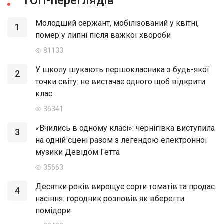
ТОП-переглядів
Молодший сержант, мобілізований у квітні,
1
помер у липні після важкої хвороби
81133
У школу шукають першокласника з будь-якої
2
точки світу: не вистачає одного щоб відкрити
клас
36341
«Вчились в одному класі»: чернігівка виступила
3
на одній сцені разом з легендою електронної
музики Девідом Гетта
35663
Десятки років вирощує сорти томатів та продає
4
насіння: городник розповів як вберегти
помідори