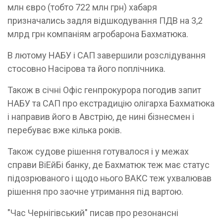
млн євро (тобто 722 млн грн) хабаря
призначались задля відшкодування ПДВ на 3,2
млрд грн компаніям агробарона Бахматюка.
В лютому НАБУ і САП завершили розслідування
стосовно Насірова та його поплічника.
Також в січні Офіс генпрокурора погодив запит
НАБУ та САП про екстрадицію олігарха Бахматюка
і направив його в Австрію, де нині бізнесмен і
перебуває вже кілька років.
Також судове рішення готувалося і у межах
справи ВіЕйБі банку, де Бахматюк теж має статус
підозрюваного і щодо нього ВАКС теж ухвалював
рішення про заочне утримання під вартою.
"Час Чернігівський" писав про резонансні