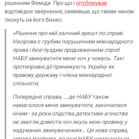
рішенням Феміди. Про що і
опублікував
відповідне звернення, заявивши, що таким чином
тиснуть на його бізнес.
«Рішення про мій заочний арешт по справі
Насірова є грубим порушенням міжнародного
права і безглуздим продовженням спроб
НАБУ звинуватити мене хоч у чомусь. Такі
протиправні дії принижують Україну як
правову державу і члена міжнародної
спільноти.
Попередня справа, … де НАБУ також
намагалося мене звинуватити, закінчилася
нічим - за роки слідства детективи агенства
не змогли довести хоч якусь мою провину у
надуманих звинуваченнях… Ця нова справа,
справа Насірова, до якої НАБУ намагаються