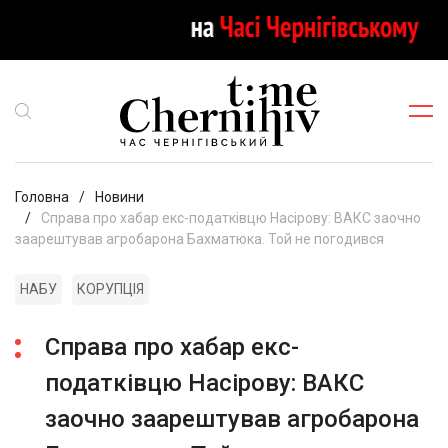
Головна
Новини
Справа про хабар екс-податківцю Насірову: ВАКС заочно
заарештував агробарона Бахматюка. Той не погодився
НАБУ
КОРУПЦІЯ
Справа про хабар екс-
податківцю Насірову: ВАКС
заочно заарештував агробарона