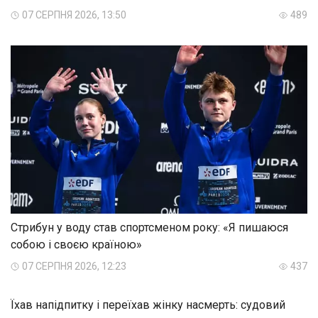
07 СЕРПНЯ 2026, 13:50
489
Стрибун у воду став спортсменом року: «Я пишаюся
собою і своєю країною»
07 СЕРПНЯ 2026, 12:23
437
Їхав напідпитку і переїхав жінку насмерть: судовий