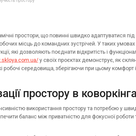
нучкість простору
мічні простори, що повинні швидко адаптуватися під 
обочих місць до командних зустрічей. У таких умовах
кції, які дозволяють поєднати відкритість і функціона
.skloya.com.ua/
у своїх проєктах демонструє, як склян
і робочі середовища, зберігаючи при цьому комфорт 
ації простору в коворкінг
енсивністю використання простору та потребою у шви
печити баланс між приватністю для фокусної роботи 