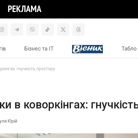
гів
Бізнес та ІТ
Табло 
ркінгах: гнучкість простору
и в коворкінгах: гнучкіст
уля Юрій