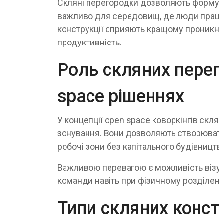
Скляні перегородки дозволяють формув
важливо для середовищ, де люди працю
конструкції сприяють кращому проникн
продуктивність.
Роль скляних перег
space рішеннях
У концепції open space коворкінгів ск
зонування. Вони дозволяють створювати
робочі зони без капітального будівницт
Важливою перевагою є можливість візуа
команди навіть при фізичному розділенн
Типи скляних конст