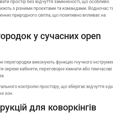
ати простір без відчуття замкненості, що особливо
ють з різними проєктами та командами. Водночас та
енню природного світла, що позитивно впливає на
ородок у сучасних open
ляні перегородки виконують функцію гнучкого інструме
 окремі кабінети, переговорні кімнати або тимчасові
ва.
льного контролю простору, що зберігає відчуття єдн
і зон.
рукцій для коворкінгів