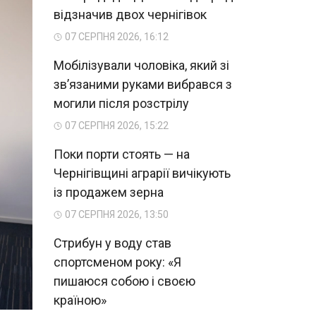
відзначив двох чернігівок
07 СЕРПНЯ 2026, 16:12
Мобілізували чоловіка, який зі
зв’язаними руками вибрався з
могили після розстрілу
07 СЕРПНЯ 2026, 15:22
Поки порти стоять — на
Чернігівщині аграрії вичікують
із продажем зерна
07 СЕРПНЯ 2026, 13:50
Стрибун у воду став
спортсменом року: «Я
пишаюся собою і своєю
країною»