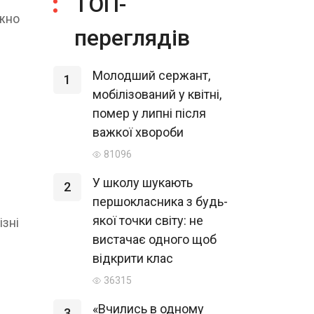
ТОП-
ежно
переглядів
Молодший сержант,
1
мобілізований у квітні,
помер у липні після
важкої хвороби
81096
У школу шукають
2
першокласника з будь-
якої точки світу: не
ізні
вистачає одного щоб
відкрити клас
36315
«Вчились в одному
3