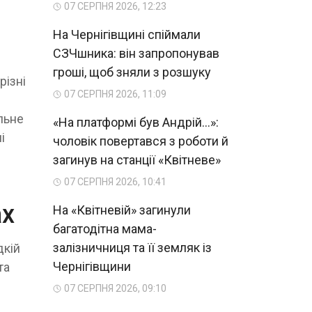
07 СЕРПНЯ 2026, 12:23
На Чернігівщині спіймали
СЗЧшника: він запропонував
гроші, щоб зняли з розшуку
різні
07 СЕРПНЯ 2026, 11:09
льне
«На платформі був Андрій...»:
і
чоловік повертався з роботи й
і
загинув на станції «Квітневе»
07 СЕРПНЯ 2026, 10:41
ах
На «Квітневій» загинули
багатодітна мама-
залізничниця та її земляк із
дкій
Чернігівщини
та
07 СЕРПНЯ 2026, 09:10