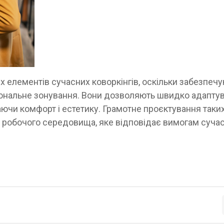
х елементів сучасних коворкінгів, оскільки забезпеч
кціональне зонування. Вони дозволяють швидко адапту
ігаючи комфорт і естетику. Грамотне проєктування таки
робочого середовища, яке відповідає вимогам суча