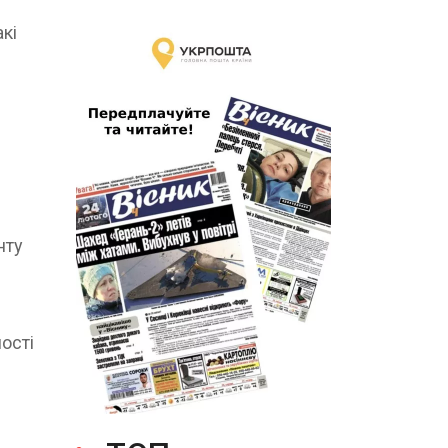
кі
нту
ості