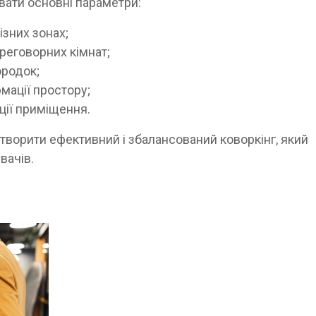
вати основні параметри:
зних зонах;
ереговорних кімнат;
ородок;
мації простору;
ції приміщення.
творити ефективний і збалансований коворкінг, який
вачів.