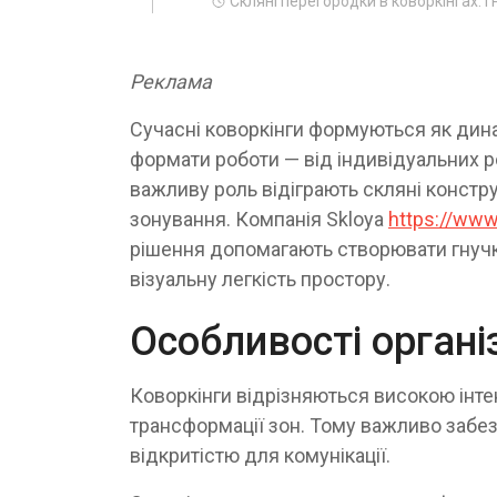
Скляні перегородки в коворкінгах: г
Реклама
Сучасні коворкінги формуються як дина
формати роботи — від індивідуальних р
важливу роль відіграють скляні констру
зонування. Компанія Skloya
https://www
рішення допомагають створювати гнучк
візуальну легкість простору.
Особливості організ
Коворкінги відрізняються високою інт
трансформації зон. Тому важливо забез
відкритістю для комунікації.