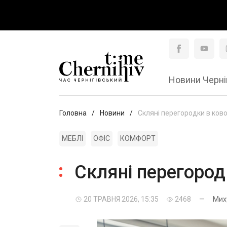
Новини Черні
Головна
Новини
Скляні перегородки в ково
МЕБЛІ
ОФІС
КОМФОРТ
Скляні перегородк
20 ТРАВНЯ 2026, 15:35
2468
—
Мих