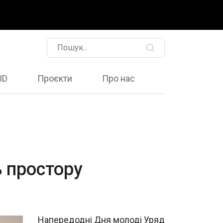
ID
Проєкти
Про нас
ь простору
Напередодні Дня молоді Уряд