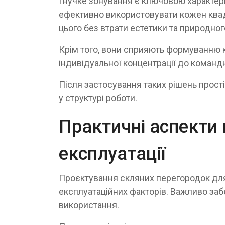
Гнучке зонування є ключовою характери
ефективно використовувати кожен ква
цього без втрати естетики та природног
Крім того, вони сприяють формуванню 
індивідуальної концентрації до командн
Після застосування таких рішень прост
у структурі роботи.
Практичні аспекти
експлуатації
Проєктування скляних перегородок для к
експлуатаційних факторів. Важливо забе
використання.