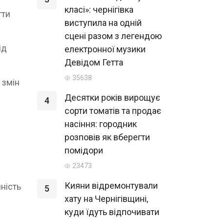
класі»: чернігівка
гти
виступила на одній
сцені разом з легендою
ід
електронної музики
Девідом Гетта
35638
 змін
Десятки років вирощує
4
сорти томатів та продає
насіння: городник
розповів як вберегти
помідори
23473
Кияни відремонтували
чність
5
хату на Чернігівщині,
куди їдуть відпочивати