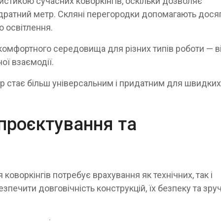
стикою сучасних коворкінгів, оскільки дозволяє
дратний метр. Скляні перегородки допомагають дося
о освітлення.
комфортного середовища для різних типів роботи — в
ої взаємодії.
ір стає більш універсальним і придатним для швидких
 проєктування та
оворкінгів потребує врахування як технічних, так і
зпечити довговічність конструкцій, їх безпеку та зру